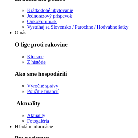
Krátkodobé ubytovanie
Jednorazový príspevok
OnkoForum.sk
Vystrihaj sa Slovensko / Parochne / Hodvábne šatky
O nás
O lige proti rakovine
Kto sme
Z histórie
Ako sme hospodárili
Výročné správy
Použitie financií
Aktuality
Aktuality
Fotogaléria
Hľadám informácie