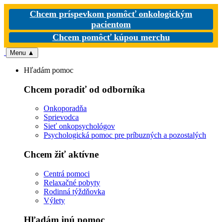
Chcem príspevkom pomôcť onkologickým
pacientom
Chcem pomôcť kúpou merchu
Menu
▲
Hľadám pomoc
Chcem poradiť od odborníka
Onkoporadňa
Sprievodca
Sieť onkopsychológov
Psychologická pomoc pre príbuzných a pozostalých
Chcem žiť aktívne
Centrá pomoci
Relaxačné pobyty
Rodinná týždňovka
Výlety
Hľadám inú pomoc