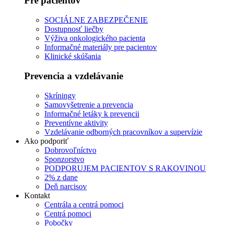
Pre pacientov
SOCIÁLNE ZABEZPEČENIE
Dostupnosť liečby
Výživa onkologického pacienta
Informačné materiály pre pacientov
Klinické skúšania
Prevencia a vzdelávanie
Skríningy
Samovyšetrenie a prevencia
Informačné letáky k prevencii
Preventívne aktivity
Vzdelávanie odborných pracovníkov a supervízie
Ako podporiť
Dobrovoľníctvo
Sponzorstvo
PODPORUJEM PACIENTOV S RAKOVINOU
2% z dane
Deň narcisov
Kontakt
Centrála a centrá pomoci
Centrá pomoci
Pobočky