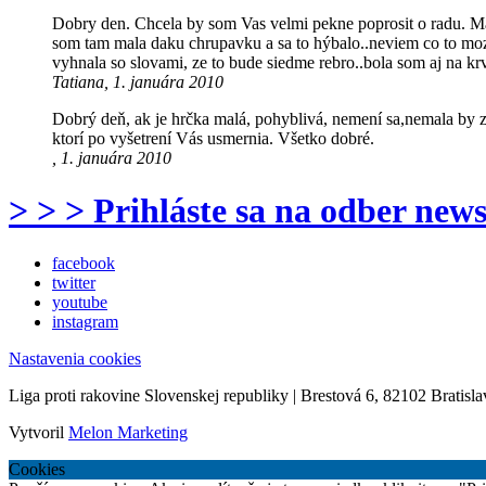
Dobry den. Chcela by som Vas velmi pekne poprosit o radu. Mam p
som tam mala daku chrupavku a sa to hýbalo..neviem co to moze
vyhnala so slovami, ze to bude siedme rebro..bola som aj na k
Tatiana, 1. januára 2010
Dobrý deň, ak je hrčka malá, pohyblivá, nemení sa,nemala by 
ktorí po vyšetrení Vás usmernia. Všetko dobré.
, 1. januára 2010
> > > Prihláste sa na odber news
facebook
twitter
youtube
instagram
Nastavenia cookies
Liga proti rakovine Slovenskej republiky | Brestová 6, 82102 Bratisla
Vytvoril
Melon Marketing
Cookies