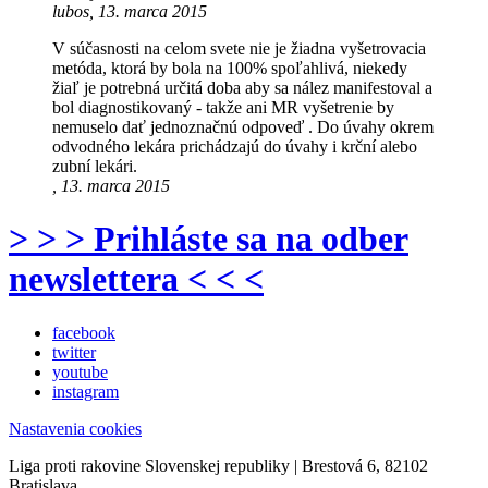
lubos, 13. marca 2015
V súčasnosti na celom svete nie je žiadna vyšetrovacia
metóda, ktorá by bola na 100% spoľahlivá, niekedy
žiaľ je potrebná určitá doba aby sa nález manifestoval a
bol diagnostikovaný - takže ani MR vyšetrenie by
nemuselo dať jednoznačnú odpoveď . Do úvahy okrem
odvodného lekára prichádzajú do úvahy i krční alebo
zubní lekári.
, 13. marca 2015
> > > Prihláste sa na odber
newslettera < < <
facebook
twitter
youtube
instagram
Nastavenia cookies
Liga proti rakovine Slovenskej republiky | Brestová 6, 82102
Bratislava