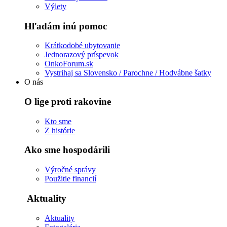
Výlety
Hľadám inú pomoc
Krátkodobé ubytovanie
Jednorazový príspevok
OnkoForum.sk
Vystrihaj sa Slovensko / Parochne / Hodvábne šatky
O nás
O lige proti rakovine
Kto sme
Z histórie
Ako sme hospodárili
Výročné správy
Použitie financií
Aktuality
Aktuality