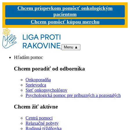
Chcem príspevkom pomôcť onkologickým
pacientom
Chcem pomôcť kúpou merchu
Menu
▲
Hľadám pomoc
Chcem poradiť od odborníka
Onkoporadňa
Sprievodca
Sieť onkopsychológov
Psychologická pomoc pre príbuzných a pozostalých
Chcem žiť aktívne
Centrá pomoci
Relaxačné pobyty
Rodinná týždňovka