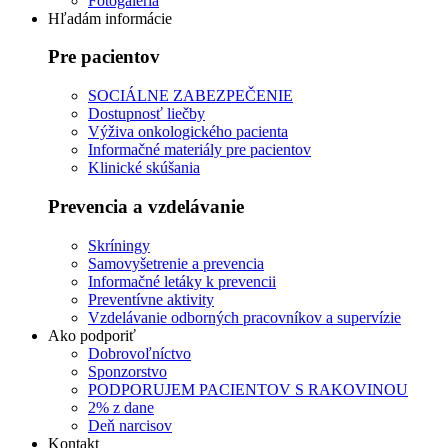
Fotogaléria
Hľadám informácie
Pre pacientov
SOCIÁLNE ZABEZPEČENIE
Dostupnosť liečby
Výživa onkologického pacienta
Informačné materiály pre pacientov
Klinické skúšania
Prevencia a vzdelávanie
Skríningy
Samovyšetrenie a prevencia
Informačné letáky k prevencii
Preventívne aktivity
Vzdelávanie odborných pracovníkov a supervízie
Ako podporiť
Dobrovoľníctvo
Sponzorstvo
PODPORUJEM PACIENTOV S RAKOVINOU
2% z dane
Deň narcisov
Kontakt