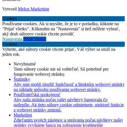
Vytvoril
Melon Marketing
Cookies
Používame cookies. Ak si myslíte, že je to v poriadku, kliknite na
"Prijať všetko". Kliknutím na "Nastavenia" si tiež môžete vybrať,
aký druh súborov cookie chcete povoliť.
Nastavenia
Prijať všetko
Cookies
Vyberte, aké súbory cookie chcete prijať. Váš výber sa uloží na
jeden rok.
Nevyhnutné
Tieto súbory cookie nie sú voliteľné. Sú potrebné pre
fungovanie webovej stránky.
Štatistiky
Aby sme mohli zlepšiť funkčnosť a štruktúru webovej stránky
na základe spôsobu používania webovej stránky.
Používateľská spokojnosť
Aby naša stránka počas vašej návštevy fungovala čo
najlepšie. Ak tieto súbory cookie odmietnete, niektoré funkcie
z webovej stránky zmiznú.
Marketing
Zdieľaním svojich záujmov a správania počas návštevy našej
stránky zvyšujete šancu na zobrazenie kvalitnejšie