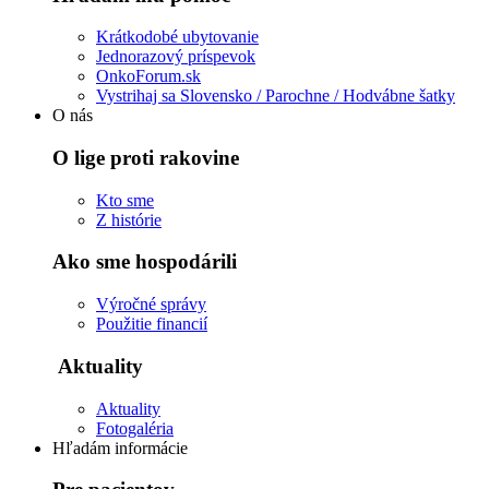
Tieto súbory
Krátkodobé ubytovanie
cookie nie sú
Jednorazový príspevok
voliteľné. Sú
OnkoForum.sk
potrebné pre
Vystrihaj sa Slovensko / Parochne / Hodvábne šatky
fungovanie
O nás
webovej
stránky.
O lige proti rakovine
Kto sme
Štatistiky
Z histórie
Aby sme
mohli
Ako sme hospodárili
zlepšiť
funkčnosť
Výročné správy
a štruktúru
Použitie financií
webovej
stránky na
Aktuality
základe
spôsobu
používania
Aktuality
webovej
Fotogaléria
stránky.
Hľadám informácie