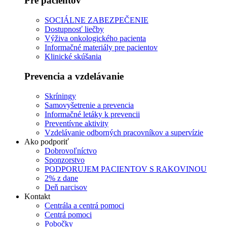
Pre pacientov
Používateľská
SOCIÁLNE ZABEZPEČENIE
spokojnosť
Dostupnosť liečby
Aby naša
Výživa onkologického pacienta
stránka počas
Informačné materiály pre pacientov
vašej návštevy
Klinické skúšania
fungovala čo
najlepšie. Ak
Prevencia a vzdelávanie
tieto súbory
cookie
Skríningy
odmietnete,
Samovyšetrenie a prevencia
niektoré
Informačné letáky k prevencii
funkcie z
Preventívne aktivity
webovej
Vzdelávanie odborných pracovníkov a supervízie
stránky zmiznú.
Ako podporiť
Dobrovoľníctvo
Sponzorstvo
Marketing
PODPORUJEM PACIENTOV S RAKOVINOU
Zdieľaním
2% z dane
svojich
Deň narcisov
záujmov a
Kontakt
správania
Centrála a centrá pomoci
počas návštevy
Centrá pomoci
našej stránky
Pobočky