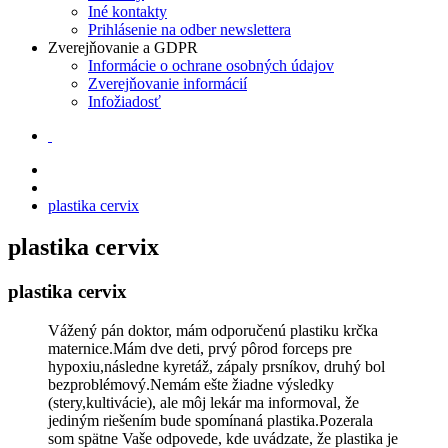
zvyšujete šancu
Iné kontakty
na zobrazenie
Prihlásenie na odber newslettera
kvalitnejšie
Zverejňovanie a GDPR
prispôsobeného
Informácie o ochrane osobných údajov
obsahu a
Zverejňovanie informácií
ponúk.
Infožiadosť
plastika cervix
plastika cervix
plastika cervix
Vážený pán doktor, mám odporučenú plastiku krčka
maternice.Mám dve deti, prvý pôrod forceps pre
hypoxiu,následne kyretáž, zápaly prsníkov, druhý bol
bezproblémový.Nemám ešte žiadne výsledky
(stery,kultivácie), ale môj lekár ma informoval, že
jediným riešením bude spomínaná plastika.Pozerala
som spätne Vaše odpovede, kde uvádzate, že plastika je