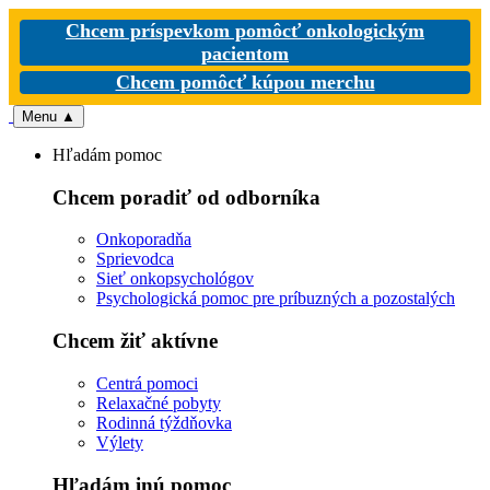
Chcem príspevkom pomôcť onkologickým
pacientom
Chcem pomôcť kúpou merchu
Menu
▲
Hľadám pomoc
Chcem poradiť od odborníka
Onkoporadňa
Sprievodca
Sieť onkopsychológov
Psychologická pomoc pre príbuzných a pozostalých
Chcem žiť aktívne
Centrá pomoci
Relaxačné pobyty
Rodinná týždňovka
Výlety
Hľadám inú pomoc
Nevyhnutné