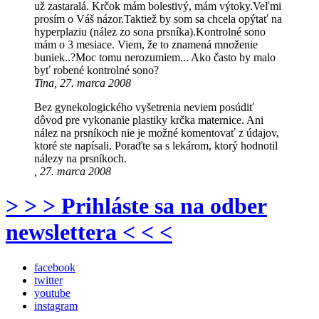
už zastaralá. Krčok mám bolestivý, mám výtoky.Veľmi
prosím o Váš názor.Taktiež by som sa chcela opýtať na
hyperplaziu (nález zo sona prsníka).Kontrolné sono
mám o 3 mesiace. Viem, že to znamená množenie
buniek..?Moc tomu nerozumiem... Ako často by malo
byť robené kontrolné sono?
Tina, 27. marca 2008
Bez gynekologického vyšetrenia neviem posúdiť
dôvod pre vykonanie plastiky krčka maternice. Ani
nález na prsníkoch nie je možné komentovať z údajov,
ktoré ste napísali. Poraďte sa s lekárom, ktorý hodnotil
nálezy na prsníkoch.
, 27. marca 2008
> > > Prihláste sa na odber
newslettera < < <
facebook
twitter
youtube
instagram