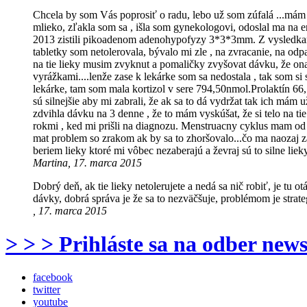
Chcela by som Vás poprosiť o radu, lebo už som zúfalá ...má
mlieko, zľakla som sa , išla som gynekologovi, odoslal ma na 
2013 zistili pikoadenom adenohypofyzy 3*3*3mm. Z vysledkami 
tabletky som netolerovala, bývalo mi zle , na zvracanie, na odpad
na tie lieky musim zvyknut a pomaličky zvyšovat dávku, že ona
vyrážkami....lenže zase k lekárke som sa nedostala , tak som s
lekárke, tam som mala kortizol v sere 794,50nmol.Prolaktín 66,1
sú silnejšie aby mi zabrali, že ak sa to dá vydržat tak ich má
zdvihla dávku na 3 denne , že to mám vyskúšat, že si telo na t
rokmi , ked mi prišli na diagnozu. Menstruacny cyklus mam od 
mat problem so zrakom ak by sa to zhoršovalo...čo ma naozaj z
beriem lieky ktoré mi vôbec nezaberajú a ževraj sú to silne lieky 
Martina, 17. marca 2015
Dobrý deň, ak tie lieky netolerujete a nedá sa nič robiť, je tu
dávky, dobrá správa je že sa to nezväčšuje, problémom je strateg
, 17. marca 2015
> > > Prihláste sa na odber news
facebook
twitter
youtube