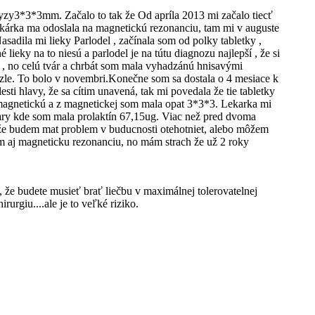
zy3*3*3mm. Začalo to tak že Od apríla 2013 mi začalo tiecť
Lekárka ma odoslala na magnetickú rezonanciu, tam mi v auguste
dila mi lieky Parlodel , začínala som od polky tabletky ,
 lieky na to niesú a parlodel je na tútu diagnozu najlepší , že si
e , no celú tvár a chrbát som mala vyhadzánú hnisavými
ak zle. To bolo v novembri.Konečne som sa dostala o 4 mesiace k
ti hlavy, že sa cítim unavená, tak mi povedala že tie tabletky
na magnetickú a z magnetickej som mala opat 3*3*3. Lekarka mi
brúary kde som mala prolaktín 67,15ug. Viac než pred dvoma
 , že budem mat problem v buducnosti otehotniet, alebo môžem
em aj magneticku rezonanciu, no mám strach že už 2 roky
, že budete musieť brať liečbu v maximálnej tolerovatelnej
urgiu....ale je to veľké riziko.