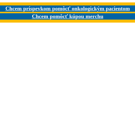
Chcem príspevkom pomôcť onkologickým pacientom
Chcem pomôcť kúpou merchu