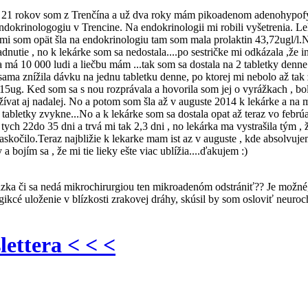
m 21 rokov som z Trenčína a už dva roky mám pikoadenom adenohypofy
endokrinologogiu v Trencine. Na endokrinologii mi robili vyšetrenia. 
som opät šla na endokrinologiu tam som mala prolaktin 43,72ugl/l.Nasa
nutie , no k lekárke som sa nedostala....po sestričke mi odkázala ,že iné
 má 10 000 ludi a liečbu mám ...tak som sa dostala na 2 tabletky denn
i sama znížila dávku na jednu tabletku denne, po ktorej mi nebolo až t
5ug. Ked som sa s nou rozprávala a hovorila som jej o vyrážkach , boles
m užívat aj nadalej. No a potom som šla až v auguste 2014 k lekárke a 
ie tabletky zvykne...No a k lekárke som sa dostala opat až teraz vo fe
tych 22do 35 dni a trvá mi tak 2,3 dni , no lekárka ma vystrašila tým
askočilo.Teraz najbližie k lekarke mam ist az v auguste , kde absolvuj
a bojím sa , že mi tie lieky ešte viac ublížia....ďakujem :)
 otázka či sa nedá mikrochirurgiou ten mikroadenóm odstrániť?? Je možné
ikcé uloženie v blízkosti zrakovej dráhy, skúsil by som osloviť neurochir
lettera < < <