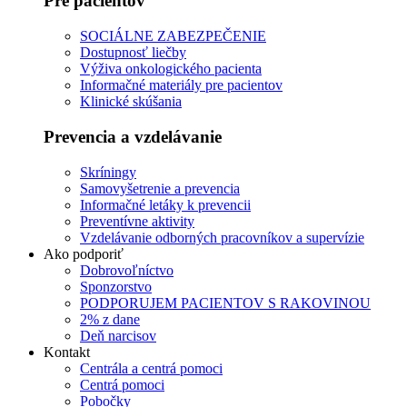
Pre pacientov
SOCIÁLNE ZABEZPEČENIE
Dostupnosť liečby
Výživa onkologického pacienta
Informačné materiály pre pacientov
Klinické skúšania
Prevencia a vzdelávanie
Skríningy
Samovyšetrenie a prevencia
Informačné letáky k prevencii
Preventívne aktivity
Vzdelávanie odborných pracovníkov a supervízie
Ako podporiť
Dobrovoľníctvo
Sponzorstvo
PODPORUJEM PACIENTOV S RAKOVINOU
2% z dane
Deň narcisov
Kontakt
Centrála a centrá pomoci
Centrá pomoci
Pobočky