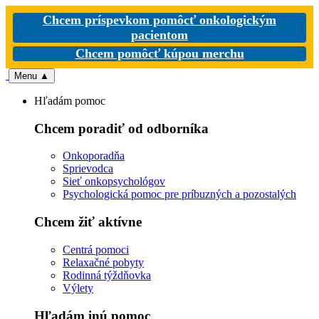
Chcem príspevkom pomôcť onkologickým
pacientom
Chcem pomôcť kúpou merchu
Menu
▲
Hľadám pomoc
Chcem poradiť od odborníka
Onkoporadňa
Sprievodca
Sieť onkopsychológov
Psychologická pomoc pre príbuzných a pozostalých
Chcem žiť aktívne
Centrá pomoci
Relaxačné pobyty
Rodinná týždňovka
Výlety
Hľadám inú pomoc