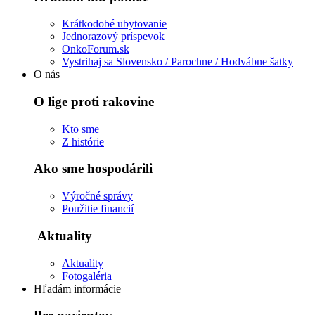
Krátkodobé ubytovanie
Jednorazový príspevok
OnkoForum.sk
Vystrihaj sa Slovensko / Parochne / Hodvábne šatky
O nás
O lige proti rakovine
Kto sme
Z histórie
Ako sme hospodárili
Výročné správy
Použitie financií
Aktuality
Aktuality
Fotogaléria
Hľadám informácie