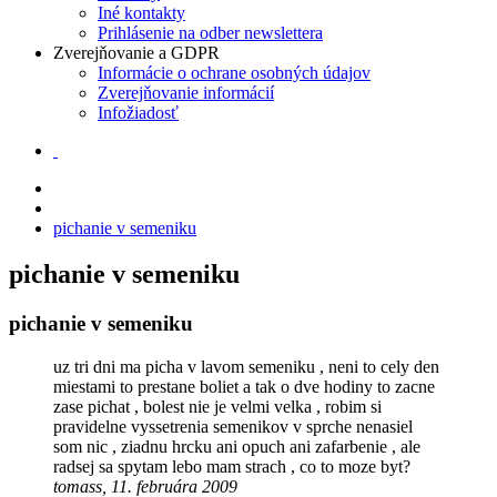
Iné kontakty
Prihlásenie na odber newslettera
Zverejňovanie a GDPR
Informácie o ochrane osobných údajov
Zverejňovanie informácií
Infožiadosť
pichanie v semeniku
pichanie v semeniku
pichanie v semeniku
uz tri dni ma picha v lavom semeniku , neni to cely den
miestami to prestane boliet a tak o dve hodiny to zacne
zase pichat , bolest nie je velmi velka , robim si
pravidelne vyssetrenia semenikov v sprche nenasiel
som nic , ziadnu hrcku ani opuch ani zafarbenie , ale
radsej sa spytam lebo mam strach , co to moze byt?
tomass, 11. februára 2009