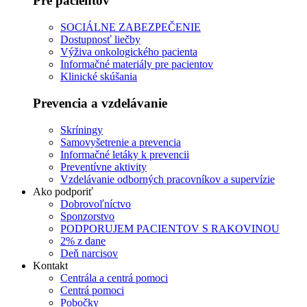
Pre pacientov
SOCIÁLNE ZABEZPEČENIE
Dostupnosť liečby
Výživa onkologického pacienta
Informačné materiály pre pacientov
Klinické skúšania
Prevencia a vzdelávanie
Skríningy
Samovyšetrenie a prevencia
Informačné letáky k prevencii
Preventívne aktivity
Vzdelávanie odborných pracovníkov a supervízie
Ako podporiť
Dobrovoľníctvo
Sponzorstvo
PODPORUJEM PACIENTOV S RAKOVINOU
2% z dane
Deň narcisov
Kontakt
Centrála a centrá pomoci
Centrá pomoci
Pobočky