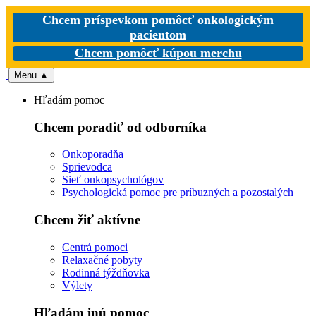
Chcem príspevkom pomôcť onkologickým
pacientom
Chcem pomôcť kúpou merchu
Menu
▲
Hľadám pomoc
Chcem poradiť od odborníka
Onkoporadňa
Sprievodca
Sieť onkopsychológov
Psychologická pomoc pre príbuzných a pozostalých
Chcem žiť aktívne
Centrá pomoci
Relaxačné pobyty
Rodinná týždňovka
Výlety
Hľadám inú pomoc