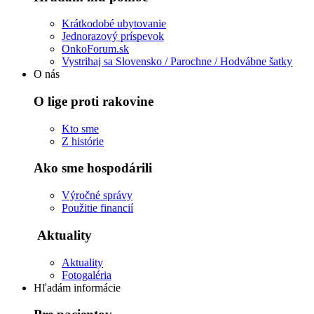
Krátkodobé ubytovanie
Jednorazový príspevok
OnkoForum.sk
Vystrihaj sa Slovensko / Parochne / Hodvábne šatky
O nás
O lige proti rakovine
Kto sme
Z histórie
Ako sme hospodárili
Výročné správy
Použitie financií
Aktuality
Aktuality
Fotogaléria
Hľadám informácie