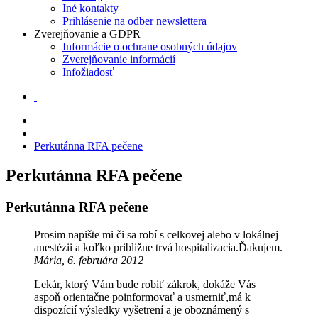
Iné kontakty
Prihlásenie na odber newslettera
Zverejňovanie a GDPR
Informácie o ochrane osobných údajov
Zverejňovanie informácií
Infožiadosť
Perkutánna RFA pečene
Perkutánna RFA pečene
Perkutánna RFA pečene
Prosim napište mi či sa robí s celkovej alebo v lokálnej
anestézii a koľko približne trvá hospitalizacia.Ďakujem.
Mária, 6. februára 2012
Lekár, ktorý Vám bude robiť zákrok, dokáže Vás
aspoň orientačne poinformovať a usmerniť,má k
dispozícií výsledky vyšetrení a je oboznámený s