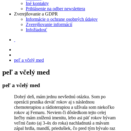
Iné kontakty
Prihlásenie na odber newslettera
Zverejňovanie a GDPR
Informácie o ochrane osobných údajov
Zverejňovanie informácií
Infožiadosť
peľ a včelý med
peľ a včelý med
peľ a včelý med
Dobrý deň, mám jednu nevšednú otázku. Som po
operácii prsníka deväť rokov aj s následnou
chemoterapiou a rádioterapiou a užívala som niekoľko
rokov aj Femaru. Neviem či dôsledkom tejto celej
liečby mám zníženú imenitu, lebo asi päť rokov bývam
veľmi často (aj 3-4x do roka) nachladnutá a mávam
zápal hrdla, mandlí, priedušiek, čo pred tým bývalo raz