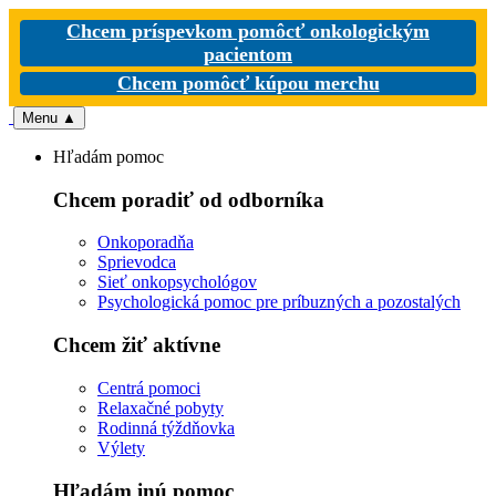
Chcem príspevkom pomôcť onkologickým
pacientom
Chcem pomôcť kúpou merchu
Menu
▲
Hľadám pomoc
Chcem poradiť od odborníka
Onkoporadňa
Sprievodca
Sieť onkopsychológov
Psychologická pomoc pre príbuzných a pozostalých
Chcem žiť aktívne
Centrá pomoci
Relaxačné pobyty
Rodinná týždňovka
Výlety
Hľadám inú pomoc