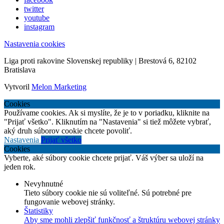
twitter
youtube
instagram
Nastavenia cookies
Liga proti rakovine Slovenskej republiky | Brestová 6, 82102
Bratislava
Vytvoril
Melon Marketing
Cookies
Používame cookies. Ak si myslíte, že je to v poriadku, kliknite na
"Prijať všetko". Kliknutím na "Nastavenia" si tiež môžete vybrať,
aký druh súborov cookie chcete povoliť.
Nastavenia
Prijať všetko
Cookies
Vyberte, aké súbory cookie chcete prijať. Váš výber sa uloží na
jeden rok.
Nevyhnutné
Tieto súbory cookie nie sú voliteľné. Sú potrebné pre
fungovanie webovej stránky.
Štatistiky
Aby sme mohli zlepšiť funkčnosť a štruktúru webovej stránky