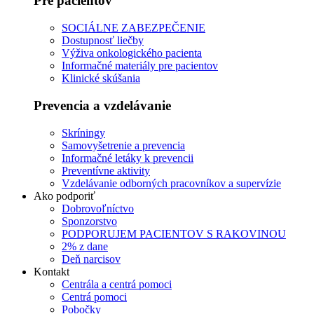
Pre pacientov
SOCIÁLNE ZABEZPEČENIE
Dostupnosť liečby
Výživa onkologického pacienta
Informačné materiály pre pacientov
Klinické skúšania
Prevencia a vzdelávanie
Skríningy
Samovyšetrenie a prevencia
Informačné letáky k prevencii
Preventívne aktivity
Vzdelávanie odborných pracovníkov a supervízie
Ako podporiť
Dobrovoľníctvo
Sponzorstvo
PODPORUJEM PACIENTOV S RAKOVINOU
2% z dane
Deň narcisov
Kontakt
Centrála a centrá pomoci
Centrá pomoci
Pobočky