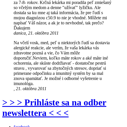
za 7-8- rokov. Krčná lekárka mi poradila peľ zmiešaný
so včelým medom a denne "užívať" lyžičku. Ale
dostala sa ku mne aj taká informácia, že pre ľudí s
mojou diagnózou c50.9 to nie je vhodné. Môžete mi
napísať Váš názor, a ak je to nevhodné, tak prečo?
Ďakujem
danica, 21. októbra 2011
Na včelí vosk, med, peľ u niektorých ľudí sa dostavia
alergické reakcie, ale verím, že vaša lekárka vás
zdravotne pozná a vie, čo Vám môže
doporučiť.Neviem, koľko máte rokov a aké máte iné
ochorenia, ale skúste dodržiavať - dostatočne pestrú
stravu , vyvarovať sa zbytočných stresov, dopriať si
primerane odpočinku a imunitný systém by sa mal
znova spamätať. Je možné i odborné vyšetrenie u
imunológa.
, 21. októbra 2011
> > > Prihláste sa na odber
newslettera < < <
facebook