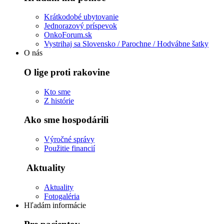
Krátkodobé ubytovanie
Jednorazový príspevok
OnkoForum.sk
Vystrihaj sa Slovensko / Parochne / Hodvábne šatky
O nás
O lige proti rakovine
Kto sme
Z histórie
Ako sme hospodárili
Výročné správy
Použitie financií
Aktuality
Aktuality
Fotogaléria
Hľadám informácie