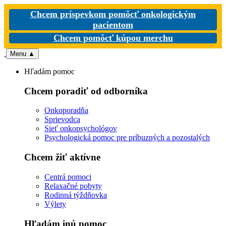
Chcem príspevkom pomôcť onkologickým
pacientom
Chcem pomôcť kúpou merchu
Menu
▲
Hľadám pomoc
Chcem poradiť od odborníka
Onkoporadňa
Sprievodca
Sieť onkopsychológov
Psychologická pomoc pre príbuzných a pozostalých
Chcem žiť aktívne
Centrá pomoci
Relaxačné pobyty
Rodinná týždňovka
Výlety
Hľadám inú pomoc