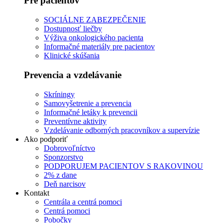
Pre pacientov
SOCIÁLNE ZABEZPEČENIE
Dostupnosť liečby
Výživa onkologického pacienta
Informačné materiály pre pacientov
Klinické skúšania
Prevencia a vzdelávanie
Skríningy
Samovyšetrenie a prevencia
Informačné letáky k prevencii
Preventívne aktivity
Vzdelávanie odborných pracovníkov a supervízie
Ako podporiť
Dobrovoľníctvo
Sponzorstvo
PODPORUJEM PACIENTOV S RAKOVINOU
2% z dane
Deň narcisov
Kontakt
Centrála a centrá pomoci
Centrá pomoci
Pobočky