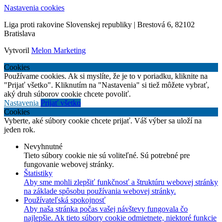
Nastavenia cookies
Liga proti rakovine Slovenskej republiky | Brestová 6, 82102
Bratislava
Vytvoril
Melon Marketing
Cookies
Používame cookies. Ak si myslíte, že je to v poriadku, kliknite na
"Prijať všetko". Kliknutím na "Nastavenia" si tiež môžete vybrať,
aký druh súborov cookie chcete povoliť.
Nastavenia
Prijať všetko
Cookies
Vyberte, aké súbory cookie chcete prijať. Váš výber sa uloží na
jeden rok.
Nevyhnutné
Tieto súbory cookie nie sú voliteľné. Sú potrebné pre
fungovanie webovej stránky.
Štatistiky
Aby sme mohli zlepšiť funkčnosť a štruktúru webovej stránky
na základe spôsobu používania webovej stránky.
Používateľská spokojnosť
Aby naša stránka počas vašej návštevy fungovala čo
najlepšie. Ak tieto súbory cookie odmietnete, niektoré funkcie