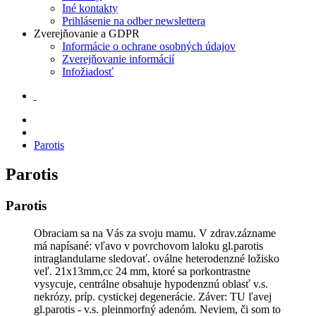
Iné kontakty
Prihlásenie na odber newslettera
Zverejňovanie a GDPR
Informácie o ochrane osobných údajov
Zverejňovanie informácií
Infožiadosť
Parotis
Parotis
Parotis
Obraciam sa na Vás za svoju mamu. V zdrav.zázname
má napísané: vľavo v povrchovom laloku gl.parotis
intraglandularne sledovať. oválne heterodenzné ložisko
veľ. 21x13mm,cc 24 mm, ktoré sa porkontrastne
vysycuje, centrálne obsahuje hypodenznú oblasť v.s.
nekrózy, príp. cystickej degenerácie. Záver: TU ľavej
gl.parotis - v.s. pleinmorfný adenóm. Neviem, či som to