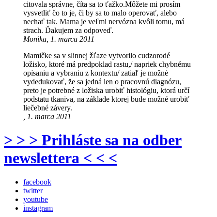
citovala správne, číta sa to ťažko.Môžete mi prosím
vysvetliť čo to je, či by sa to malo operovať, alebo
nechať tak. Mama je veľmi nervózna kvôli tomu, má
strach. Ďakujem za odpoveď.
Monika, 1. marca 2011
Mamičke sa v slinnej žľaze vytvorilo cudzorodé
ložisko, ktoré má predpoklad rastu,/ napriek chybnému
opísaniu a vybraniu z kontextu/ zatiaľ je možné
vydedukovať, že sa jedná len o pracovnú diagnózu,
preto je potrebné z ložiska urobiť histológiu, ktorá určí
podstatu tkaniva, na základe ktorej bude možné urobiť
liečebné závery.
, 1. marca 2011
> > > Prihláste sa na odber
newslettera < < <
facebook
twitter
youtube
instagram