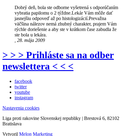
Dobrý deň, bola ste odborne vyšetrená s odporúčaním
vybratia papilomu o 2 týždne.Lekár Vám môže dať
jasnejšiu odpoveď až po histologizácií.Prevažna
väčšina nálezov nemá zhubný charakter, prajem Vám
rýchle doriešenie a aby ste v krátkom čase zabudla že
ste bola u lekára.
, 28. mája 2009
> > > Prihláste sa na odber
newslettera < < <
facebook
twitter
youtube
instagram
Nastavenia cookies
Liga proti rakovine Slovenskej republiky | Brestová 6, 82102
Bratislava
Vytvoril
Melon Marketing