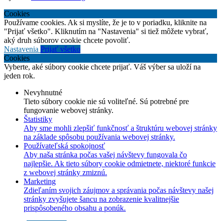
Cookies
Používame cookies. Ak si myslíte, že je to v poriadku, kliknite na
"Prijať všetko". Kliknutím na "Nastavenia" si tiež môžete vybrať,
aký druh súborov cookie chcete povoliť.
Nastavenia
Prijať všetko
Cookies
Vyberte, aké súbory cookie chcete prijať. Váš výber sa uloží na
jeden rok.
Nevyhnutné
Tieto súbory cookie nie sú voliteľné. Sú potrebné pre
fungovanie webovej stránky.
Štatistiky
Aby sme mohli zlepšiť funkčnosť a štruktúru webovej stránky
na základe spôsobu používania webovej stránky.
Používateľská spokojnosť
Aby naša stránka počas vašej návštevy fungovala čo
najlepšie. Ak tieto súbory cookie odmietnete, niektoré funkcie
z webovej stránky zmiznú.
Marketing
Zdieľaním svojich záujmov a správania počas návštevy našej
stránky zvyšujete šancu na zobrazenie kvalitnejšie
prispôsobeného obsahu a ponúk.