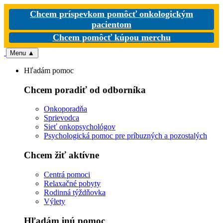
Chcem príspevkom pomôcť onkologickým
pacientom
Chcem pomôcť kúpou merchu
Menu
▲
Hľadám pomoc
Chcem poradiť od odborníka
Onkoporadňa
Sprievodca
Sieť onkopsychológov
Psychologická pomoc pre príbuzných a pozostalých
Chcem žiť aktívne
Centrá pomoci
Relaxačné pobyty
Rodinná týždňovka
Výlety
Hľadám inú pomoc