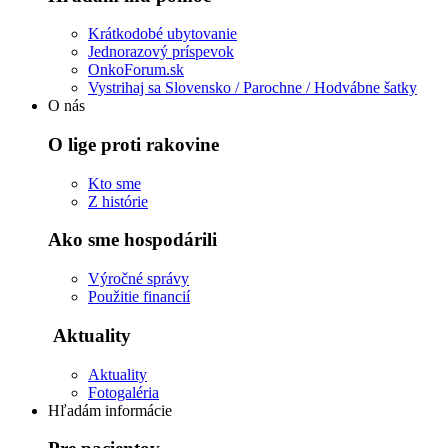
Krátkodobé ubytovanie
Jednorazový príspevok
OnkoForum.sk
Vystrihaj sa Slovensko / Parochne / Hodvábne šatky
O nás
O lige proti rakovine
Kto sme
Z histórie
Ako sme hospodárili
Výročné správy
Použitie financií
Aktuality
Aktuality
Fotogaléria
Hľadám informácie