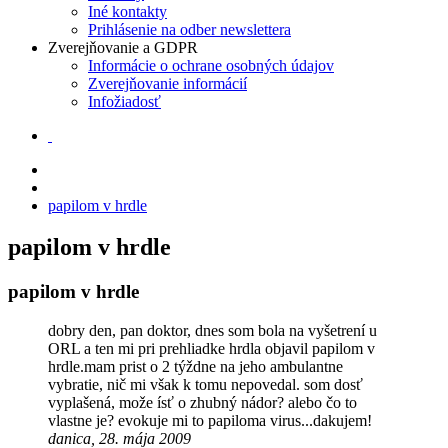
Iné kontakty
Prihlásenie na odber newslettera
Zverejňovanie a GDPR
Informácie o ochrane osobných údajov
Zverejňovanie informácií
Infožiadosť
papilom v hrdle
papilom v hrdle
papilom v hrdle
dobry den, pan doktor, dnes som bola na vyšetrení u
ORL a ten mi pri prehliadke hrdla objavil papilom v
hrdle.mam prist o 2 týždne na jeho ambulantne
vybratie, nič mi však k tomu nepovedal. som dosť
vyplašená, može ísť o zhubný nádor? alebo čo to
vlastne je? evokuje mi to papiloma virus...dakujem!
danica, 28. mája 2009