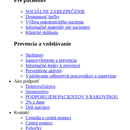
Pre pacientov
SOCIÁLNE ZABEZPEČENIE
Dostupnosť liečby
Výživa onkologického pacienta
Informačné materiály pre pacientov
Klinické skúšania
Prevencia a vzdelávanie
Skríningy
Samovyšetrenie a prevencia
Informačné letáky k prevencii
Preventívne aktivity
Vzdelávanie odborných pracovníkov a supervízie
Ako podporiť
Dobrovoľníctvo
Sponzorstvo
PODPORUJEM PACIENTOV S RAKOVINOU
2% z dane
Deň narcisov
Kontakt
Centrála a centrá pomoci
Centrá pomoci
Pobočky