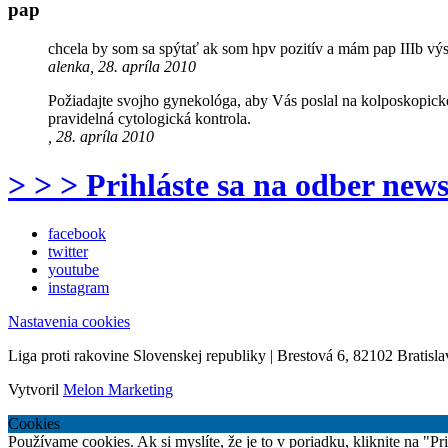
pap
chcela by som sa spýtať ak som hpv pozitív a mám pap IIIb výs
alenka, 28. apríla 2010
Požiadajte svojho gynekológa, aby Vás poslal na kolposkopické
pravidelná cytologická kontrola.
, 28. apríla 2010
> > > Prihláste sa na odber news
facebook
twitter
youtube
instagram
Nastavenia cookies
Liga proti rakovine Slovenskej republiky | Brestová 6, 82102 Bratisla
Vytvoril
Melon Marketing
Cookies
Používame cookies. Ak si myslíte, že je to v poriadku, kliknite na "P