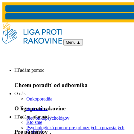
Menu
▲
Hľadám pomoc
Chcem poradiť od odborníka
O nás
Onkoporadňa
O lige proti rakovine
Sprievodca
Hľadám informácie
Sieť onkopsychológov
Kto sme
Psychologická pomoc pre príbuzných a pozostalých
Pre pacientov
Z histórie