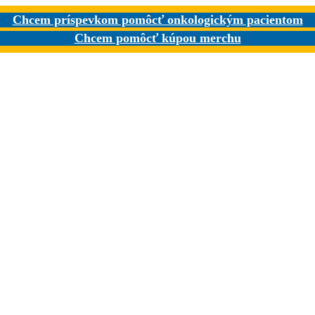
Chcem príspevkom pomôcť onkologickým pacientom
Chcem pomôcť kúpou merchu