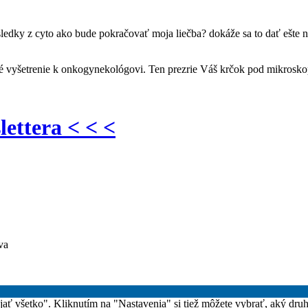
ledky z cyto ako bude pokračovať moja liečba? dokáže sa to dať ešte 
 vyšetrenie k onkogynekológovi. Ten prezrie Váš krčok pod mikroskopom 
lettera < < <
va
rijať všetko". Kliknutím na "Nastavenia" si tiež môžete vybrať, aký dru