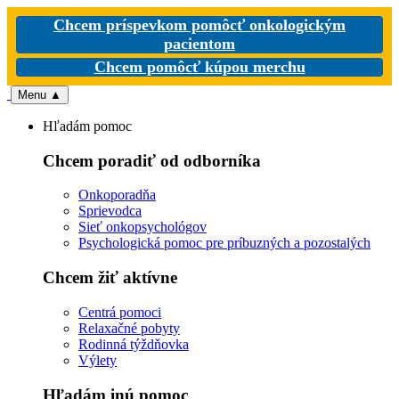
Chcem príspevkom pomôcť onkologickým
pacientom
Chcem pomôcť kúpou merchu
Menu
▲
Hľadám pomoc
Chcem poradiť od odborníka
Onkoporadňa
Sprievodca
Sieť onkopsychológov
Psychologická pomoc pre príbuzných a pozostalých
Chcem žiť aktívne
Centrá pomoci
Relaxačné pobyty
Rodinná týždňovka
Výlety
Hľadám inú pomoc