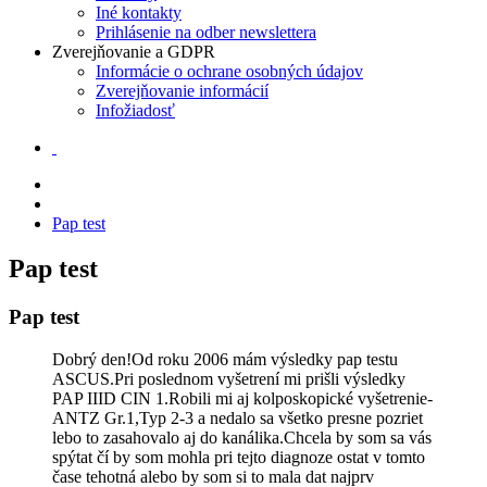
Iné kontakty
Prihlásenie na odber newslettera
Zverejňovanie a GDPR
Informácie o ochrane osobných údajov
Zverejňovanie informácií
Infožiadosť
Pap test
Pap test
Pap test
Dobrý den!Od roku 2006 mám výsledky pap testu
ASCUS.Pri poslednom vyšetrení mi prišli výsledky
PAP IIID CIN 1.Robili mi aj kolposkopické vyšetrenie-
ANTZ Gr.1,Typ 2-3 a nedalo sa všetko presne pozriet
lebo to zasahovalo aj do kanálika.Chcela by som sa vás
spýtat čí by som mohla pri tejto diagnoze ostat v tomto
čase tehotná alebo by som si to mala dat najprv