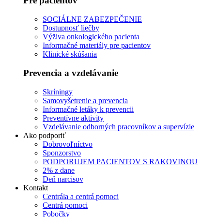
Pre pacientov
SOCIÁLNE ZABEZPEČENIE
Dostupnosť liečby
Výživa onkologického pacienta
Informačné materiály pre pacientov
Klinické skúšania
Prevencia a vzdelávanie
Skríningy
Samovyšetrenie a prevencia
Informačné letáky k prevencii
Preventívne aktivity
Vzdelávanie odborných pracovníkov a supervízie
Ako podporiť
Dobrovoľníctvo
Sponzorstvo
PODPORUJEM PACIENTOV S RAKOVINOU
2% z dane
Deň narcisov
Kontakt
Centrála a centrá pomoci
Centrá pomoci
Pobočky