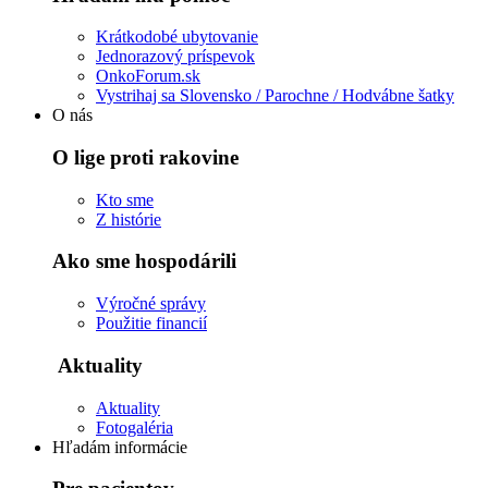
Krátkodobé ubytovanie
Jednorazový príspevok
OnkoForum.sk
Vystrihaj sa Slovensko / Parochne / Hodvábne šatky
O nás
O lige proti rakovine
Kto sme
Z histórie
Ako sme hospodárili
Výročné správy
Použitie financií
Aktuality
Aktuality
Fotogaléria
Hľadám informácie