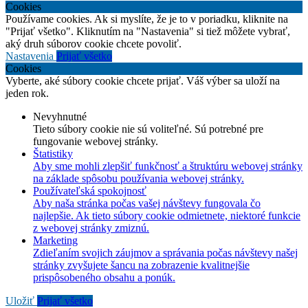
Cookies
Používame cookies. Ak si myslíte, že je to v poriadku, kliknite na
"Prijať všetko". Kliknutím na "Nastavenia" si tiež môžete vybrať,
aký druh súborov cookie chcete povoliť.
Nastavenia
Prijať všetko
Cookies
Vyberte, aké súbory cookie chcete prijať. Váš výber sa uloží na
jeden rok.
Nevyhnutné
Tieto súbory cookie nie sú voliteľné. Sú potrebné pre
fungovanie webovej stránky.
Štatistiky
Aby sme mohli zlepšiť funkčnosť a štruktúru webovej stránky
na základe spôsobu používania webovej stránky.
Používateľská spokojnosť
Aby naša stránka počas vašej návštevy fungovala čo
najlepšie. Ak tieto súbory cookie odmietnete, niektoré funkcie
z webovej stránky zmiznú.
Marketing
Zdieľaním svojich záujmov a správania počas návštevy našej
stránky zvyšujete šancu na zobrazenie kvalitnejšie
prispôsobeného obsahu a ponúk.
Uložiť
Prijať všetko