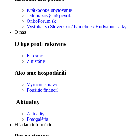
Krátkodobé ubytovanie
Jednorazový príspevok
OnkoForum.sk
Vystrihaj sa Slovensko / Parochne / Hodvábne šatky
O nás
O lige proti rakovine
Kto sme
Z histórie
Ako sme hospodárili
Výročné správy
Použitie financií
Aktuality
Aktuality
Fotogaléria
Hľadám informácie