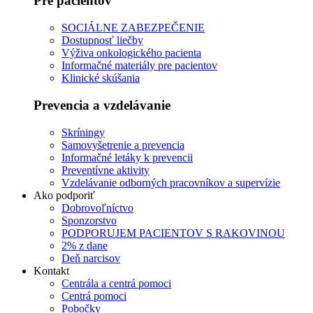
Pre pacientov
SOCIÁLNE ZABEZPEČENIE
Dostupnosť liečby
Výživa onkologického pacienta
Informačné materiály pre pacientov
Klinické skúšania
Prevencia a vzdelávanie
Skríningy
Samovyšetrenie a prevencia
Informačné letáky k prevencii
Preventívne aktivity
Vzdelávanie odborných pracovníkov a supervízie
Ako podporiť
Dobrovoľníctvo
Sponzorstvo
PODPORUJEM PACIENTOV S RAKOVINOU
2% z dane
Deň narcisov
Kontakt
Centrála a centrá pomoci
Centrá pomoci
Pobočky