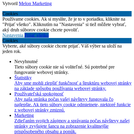
Vytvoril
Melon Marketing
Cookies
Používame cookies. Ak si myslíte, že je to v poriadku, kliknite na
"Prijať všetko". Kliknutím na "Nastavenia" si tiež môžete vybrať,
aký druh súborov cookie chcete povoliť.
Nastavenia
Prijať všetko
Cookies
Vyberte, aké súbory cookie chcete prijať. Váš výber sa uloží na
jeden rok.
Nevyhnutné
Tieto súbory cookie nie sú voliteľné. Sú potrebné pre
fungovanie webovej stránky.
Štatistiky
Aby sme mohli zlepšiť funkčnosť a štruktúru webovej stránky
na základe spôsobu používania webovej stránky.
Používateľská spokojnosť
Aby naša stránka počas vašej návštevy fungovala čo
najlepšie. Ak tieto súbory cookie odmietnete, niektoré funkcie
z webovej stránky zmiznú.
Marketing
Zdieľaním svojich záujmov a správania počas návštevy našej
stránky zvyšujete šancu na zobrazenie kvalitnejšie
prispôsobeného obsahu a ponúk.