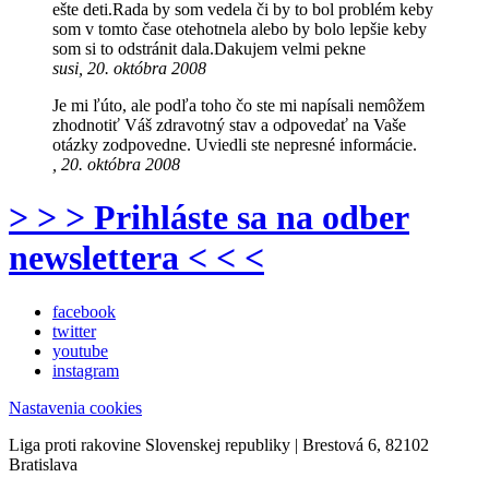
ešte deti.Rada by som vedela či by to bol problém keby
som v tomto čase otehotnela alebo by bolo lepšie keby
som si to odstránit dala.Dakujem velmi pekne
susi, 20. októbra 2008
Je mi ľúto, ale podľa toho čo ste mi napísali nemôžem
zhodnotiť Váš zdravotný stav a odpovedať na Vaše
otázky zodpovedne. Uviedli ste nepresné informácie.
, 20. októbra 2008
> > > Prihláste sa na odber
newslettera < < <
facebook
twitter
youtube
instagram
Nastavenia cookies
Liga proti rakovine Slovenskej republiky | Brestová 6, 82102
Bratislava