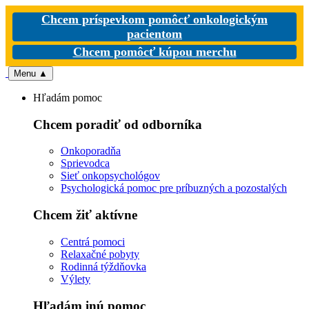
Chcem príspevkom pomôcť onkologickým
pacientom
Chcem pomôcť kúpou merchu
Menu
▲
Hľadám pomoc
Chcem poradiť od odborníka
Onkoporadňa
Sprievodca
Sieť onkopsychológov
Psychologická pomoc pre príbuzných a pozostalých
Chcem žiť aktívne
Centrá pomoci
Relaxačné pobyty
Rodinná týždňovka
Výlety
Hľadám inú pomoc