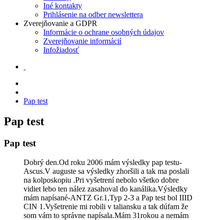
Iné kontakty
Prihlásenie na odber newslettera
Zverejňovanie a GDPR
Informácie o ochrane osobných údajov
Zverejňovanie informácií
Infožiadosť
Pap test
Pap test
Pap test
Dobrý den.Od roku 2006 mám výsledky pap testu-
Ascus.V auguste sa výsledky zhoršili a tak ma poslali
na kolposkopiu .Pri vyšetrení nebolo všetko dobre
vidiet lebo ten nález zasahoval do kanálika.Výsledky
mám napísané-ANTZ Gr.1,Typ 2-3 a Pap test bol IIID
CIN 1.Vyšetrenie mi robili v taliansku a tak dúfam že
som vám to správne napísala.Mám 31rokou a nemám