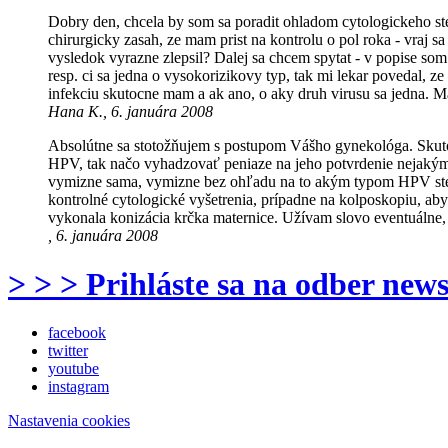
Dobry den, chcela by som sa poradit ohladom cytologickeho ste
chirurgicky zasah, ze mam prist na kontrolu o pol roka - vraj 
vysledok vyrazne zlepsil? Dalej sa chcem spytat - v popise so
resp. ci sa jedna o vysokorizikovy typ, tak mi lekar povedal, z
infekciu skutocne mam a ak ano, o aky druh virusu sa jedna.
Hana K., 6. januára 2008
Absolútne sa stotožňujem s postupom Vášho gynekológa. Skuto
HPV, tak načo vyhadzovať peniaze na jeho potvrdenie nejakým
vymizne sama, vymizne bez ohľadu na to akým typom HPV ste in
kontrolné cytologické vyšetrenia, prípadne na kolposkopiu, ab
vykonala konizácia krčka maternice. Užívam slovo eventuálne,
, 6. januára 2008
> > > Prihláste sa na odber news
facebook
twitter
youtube
instagram
Nastavenia cookies