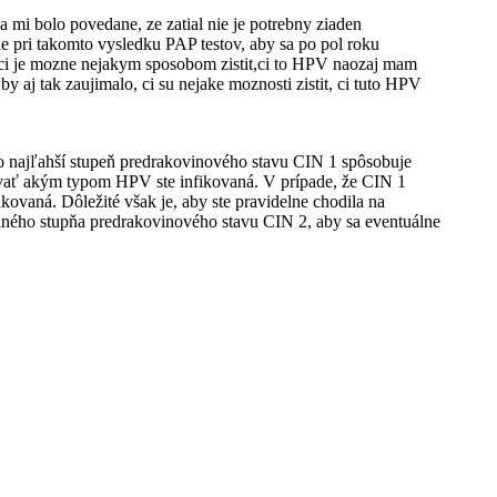
mi bolo povedane, ze zatial nie je potrebny ziaden
ne pri takomto vysledku PAP testov, aby sa po pol roku
, ci je mozne nejakym sposobom zistit,ci to HPV naozaj mam
y aj tak zaujimalo, ci su nejake moznosti zistit, ci tuto HPV
o najľahší stupeň predrakovinového stavu CIN 1 spôsobuje
ovať akým typom HPV ste infikovaná. V prípade, že CIN 1
vaná. Dôležité však je, aby ste pravidelne chodila na
redného stupňa predrakovinového stavu CIN 2, aby sa eventuálne