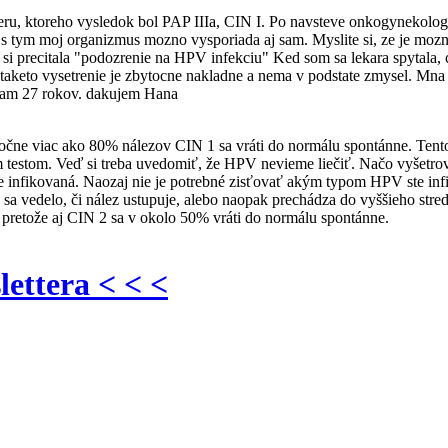
ru, ktoreho vysledok bol PAP IIIa, CIN I. Po navsteve onkogynekologa 
sa s tym moj organizmus mozno vysporiada aj sam. Myslite si, ze je moz
m si precitala "podozrenie na HPV infekciu" Ked som sa lekara spytala
e taketo vysetrenie je zbytocne nakladne a nema v podstate zmysel. Mna b
 Mam 27 rokov. dakujem Hana
čne viac ako 80% nálezov CIN 1 sa vráti do normálu spontánne. Tent
 testom. Veď si treba uvedomiť, že HPV nevieme liečiť. Načo vyšetr
fikovaná. Naozaj nie je potrebné zisťovať akým typom HPV ste infiko
y sa vedelo, či nález ustupuje, alebo naopak prechádza do vyššieho st
 pretože aj CIN 2 sa v okolo 50% vráti do normálu spontánne.
lettera < < <