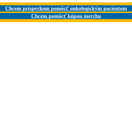
Chcem príspevkom pomôcť onkologickým pacientom
Chcem pomôcť kúpou merchu