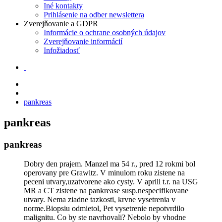
Iné kontakty
Prihlásenie na odber newslettera
Zverejňovanie a GDPR
Informácie o ochrane osobných údajov
Zverejňovanie informácií
Infožiadosť
pankreas
pankreas
pankreas
Dobry den prajem. Manzel ma 54 r., pred 12 rokmi bol
operovany pre Grawitz. V minulom roku zistene na
peceni utvary,uzatvorene ako cysty. V aprili t.r. na USG
MR a CT zistene na pankrease susp.nespecifikovane
utvary. Nema ziadne tazkosti, krvne vysetrenia v
norme.Biopsiu odmietol, Pet vysetrenie nepotvrdilo
malignitu. Co by ste navrhovali? Nebolo by vhodne