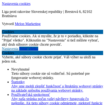
Nastavenia cookies
Liga proti rakovine Slovenskej republiky | Brestová 6, 82102
Bratislava
Vytvoril
Melon Marketing
Cookies
Používame cookies. Ak si myslíte, že je to v poriadku, kliknite na
"Prijať všetko". Kliknutím na "Nastavenia" si tiež môžete vybrať,
aký druh súborov cookie chcete povoliť.
Nastavenia
Prijať všetko
Cookies
Vyberte, aké súbory cookie chcete prijať. Váš výber sa uloží na
jeden rok.
Nevyhnutné
Tieto súbory cookie nie sú voliteľné. Sú potrebné pre
fungovanie webovej stránky.
Štatistiky
Aby sme mohli zlepšiť funkčnosť a štruktúru webovej stránky
na základe spôsobu používania webovej stránky.
Používateľská spokojnosť
Aby naša stránka počas vašej návštevy fungovala čo
najlepšie. Ak tieto súbory cookie odmietnete, niektoré funkcie