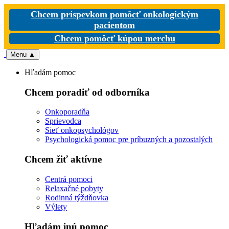
Chcem príspevkom pomôcť onkologickým
pacientom
Chcem pomôcť kúpou merchu
Menu
▲
Hľadám pomoc
Chcem poradiť od odborníka
Onkoporadňa
Sprievodca
Sieť onkopsychológov
Psychologická pomoc pre príbuzných a pozostalých
Chcem žiť aktívne
Centrá pomoci
Relaxačné pobyty
Rodinná týždňovka
Výlety
Hľadám inú pomoc