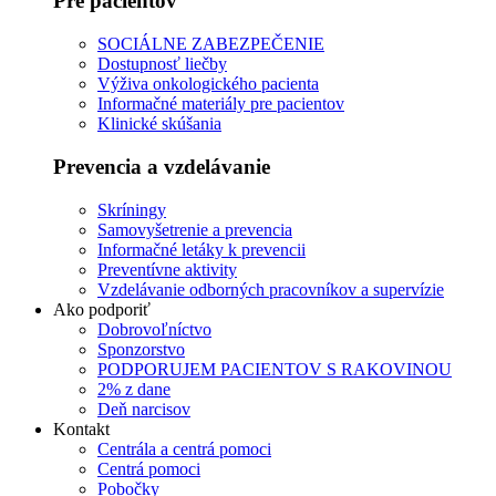
Pre pacientov
SOCIÁLNE ZABEZPEČENIE
Dostupnosť liečby
Výživa onkologického pacienta
Informačné materiály pre pacientov
Klinické skúšania
Prevencia a vzdelávanie
Skríningy
Samovyšetrenie a prevencia
Informačné letáky k prevencii
Preventívne aktivity
Vzdelávanie odborných pracovníkov a supervízie
Ako podporiť
Dobrovoľníctvo
Sponzorstvo
PODPORUJEM PACIENTOV S RAKOVINOU
2% z dane
Deň narcisov
Kontakt
Centrála a centrá pomoci
Centrá pomoci
Pobočky