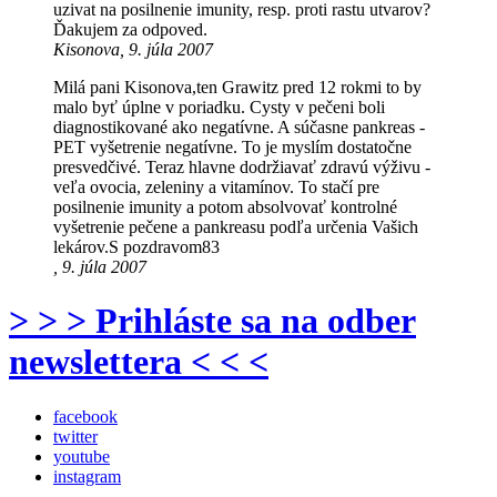
uzivat na posilnenie imunity, resp. proti rastu utvarov?
Ďakujem za odpoved.
Kisonova, 9. júla 2007
Milá pani Kisonova,ten Grawitz pred 12 rokmi to by
malo byť úplne v poriadku. Cysty v pečeni boli
diagnostikované ako negatívne. A súčasne pankreas -
PET vyšetrenie negatívne. To je myslím dostatočne
presvedčivé. Teraz hlavne dodržiavať zdravú výživu -
veľa ovocia, zeleniny a vitamínov. To stačí pre
posilnenie imunity a potom absolvovať kontrolné
vyšetrenie pečene a pankreasu podľa určenia Vašich
lekárov.S pozdravom83
, 9. júla 2007
> > > Prihláste sa na odber
newslettera < < <
facebook
twitter
youtube
instagram