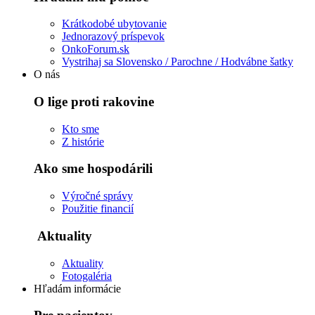
Krátkodobé ubytovanie
Jednorazový príspevok
OnkoForum.sk
Vystrihaj sa Slovensko / Parochne / Hodvábne šatky
O nás
O lige proti rakovine
Kto sme
Z histórie
Ako sme hospodárili
Výročné správy
Použitie financií
Aktuality
Aktuality
Fotogaléria
Hľadám informácie