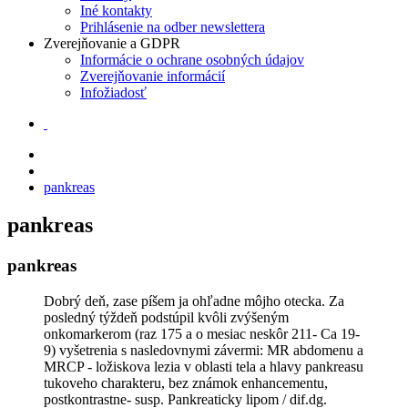
Iné kontakty
Prihlásenie na odber newslettera
Zverejňovanie a GDPR
Informácie o ochrane osobných údajov
Zverejňovanie informácií
Infožiadosť
pankreas
pankreas
pankreas
Dobrý deň, zase píšem ja ohľadne môjho otecka. Za
posledný týždeň podstúpil kvôli zvýšeným
onkomarkerom (raz 175 a o mesiac neskôr 211- Ca 19-
9) vyšetrenia s nasledovnymi závermi: MR abdomenu a
MRCP - ložiskova lezia v oblasti tela a hlavy pankreasu
tukoveho charakteru, bez známok enhancementu,
postkontrastne- susp. Pankreaticky lipom / dif.dg.