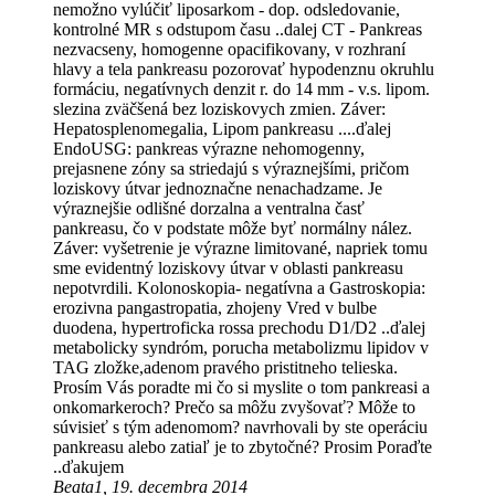
nemožno vylúčiť liposarkom - dop. odsledovanie,
kontrolné MR s odstupom času ..dalej CT - Pankreas
nezvacseny, homogenne opacifikovany, v rozhraní
hlavy a tela pankreasu pozorovať hypodenznu okruhlu
formáciu, negatívnych denzit r. do 14 mm - v.s. lipom.
slezina zväčšená bez loziskovych zmien. Záver:
Hepatosplenomegalia, Lipom pankreasu ....ďalej
EndoUSG: pankreas výrazne nehomogenny,
prejasnene zóny sa striedajú s výraznejšími, pričom
loziskovy útvar jednoznačne nenachadzame. Je
výraznejšie odlišné dorzalna a ventralna časť
pankreasu, čo v podstate môže byť normálny nález.
Záver: vyšetrenie je výrazne limitované, napriek tomu
sme evidentný loziskovy útvar v oblasti pankreasu
nepotvrdili. Kolonoskopia- negatívna a Gastroskopia:
erozivna pangastropatia, zhojeny Vred v bulbe
duodena, hypertroficka rossa prechodu D1/D2 ..ďalej
metabolicky syndróm, porucha metabolizmu lipidov v
TAG zložke,adenom pravého pristitneho telieska.
Prosím Vás poradte mi čo si myslite o tom pankreasi a
onkomarkeroch? Prečo sa môžu zvyšovať? Môže to
súvisieť s tým adenomom? navrhovali by ste operáciu
pankreasu alebo zatiaľ je to zbytočné? Prosim Poraďte
..ďakujem
Beata1, 19. decembra 2014