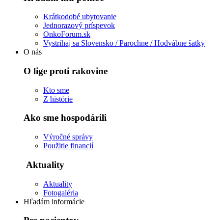
Krátkodobé ubytovanie
Jednorazový príspevok
OnkoForum.sk
Vystrihaj sa Slovensko / Parochne / Hodvábne šatky
O nás
O lige proti rakovine
Kto sme
Z histórie
Ako sme hospodárili
Výročné správy
Použitie financií
Aktuality
Aktuality
Fotogaléria
Hľadám informácie