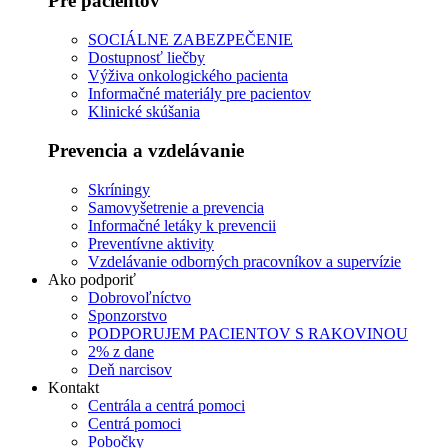
Pre pacientov
SOCIÁLNE ZABEZPEČENIE
Dostupnosť liečby
Výživa onkologického pacienta
Informačné materiály pre pacientov
Klinické skúšania
Prevencia a vzdelávanie
Skríningy
Samovyšetrenie a prevencia
Informačné letáky k prevencii
Preventívne aktivity
Vzdelávanie odborných pracovníkov a supervízie
Ako podporiť
Dobrovoľníctvo
Sponzorstvo
PODPORUJEM PACIENTOV S RAKOVINOU
2% z dane
Deň narcisov
Kontakt
Centrála a centrá pomoci
Centrá pomoci
Pobočky