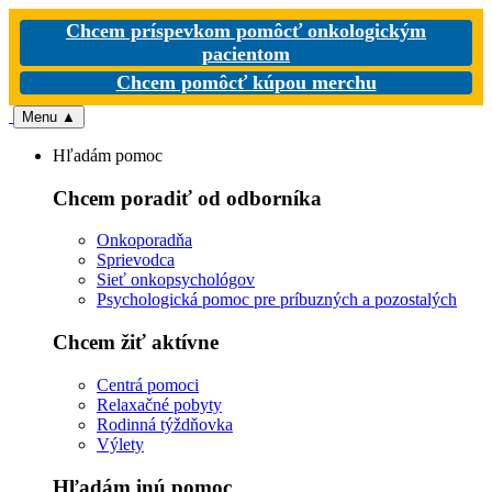
Chcem príspevkom pomôcť onkologickým
pacientom
Chcem pomôcť kúpou merchu
Menu
▲
Hľadám pomoc
Chcem poradiť od odborníka
Onkoporadňa
Sprievodca
Sieť onkopsychológov
Psychologická pomoc pre príbuzných a pozostalých
Chcem žiť aktívne
Centrá pomoci
Relaxačné pobyty
Rodinná týždňovka
Výlety
Hľadám inú pomoc