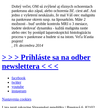
Dobrý večer, OM sú zvýšené aj rôznych ochoreniach
pankreasu ako zápal, alebo ochorenia žlč. ciest atď. Ani
jedno z vyšetrení neukázalo, že mal Váš otec malignitu
na pankrease okrem susp. na liposarkóm. Máte 2
možnosti - buď urobíte kontrolu MRI o 3 mesiace,
budete sledovať dynamiku - každá malignita rastie
alebo otec by postúpil laparoskopickú histologizáciu
procesu v pankrease a budete si na istom. Veľa šťastia
prajem!
, 19. decembra 2014
> > > Prihláste sa na odber
newslettera < < <
facebook
twitter
youtube
instagram
Nastavenia cookies
Liga proti rakovine Slovenskej republiky | Brestová 6, 82102