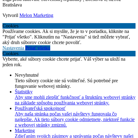
Bratislava
Vytvoril
Melon Marketing
Cookies
Používame cookies. Ak si myslíte, že je to v poriadku, kliknite na
"Prijať všetko". Kliknutím na "Nastavenia" si tiež môžete vybrať,
aký druh súborov cookie chcete povoliť.
Nastavenia
Prijať všetko
Cookies
Vyberte, aké súbory cookie chcete prijať. Váš výber sa uloží na
jeden rok.
Nevyhnutné
Tieto súbory cookie nie sú voliteľné. Sú potrebné pre
fungovanie webovej stránky.
Štatistiky
Aby sme mohli zlepšiť funkčnosť a štruktúru webovej stránky
na základe spôsobu používania webovej stránky.
Používateľská spokojnosť
Aby naša stránka počas vašej návštevy fungovala čo
najlepšie. Ak tieto súbory cookie odmietnete, niektoré funkcie
z webovej stránky zmiznú.
Marketing
Zdieľaním svojich záujmov a správania počas návštevy našej