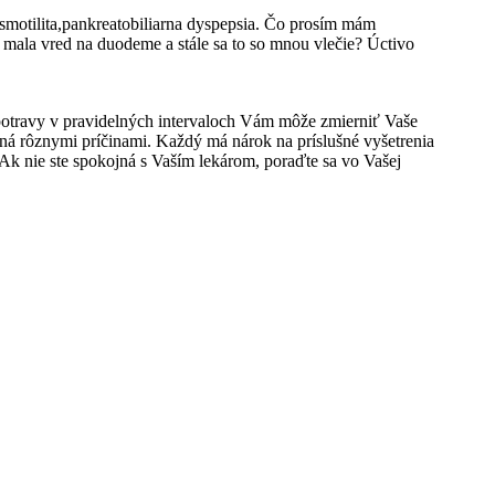
otilita,pankreatobiliarna dyspepsia. Čo prosím mám
ala vred na duodeme a stále sa to so mnou vlečie? Úctivo
 potravy v pravidelných intervaloch Vám môže zmierniť Vaše
 rôznymi príčinami. Každý má nárok na príslušné vyšetrenia
k nie ste spokojná s Vaším lekárom, poraďte sa vo Vašej