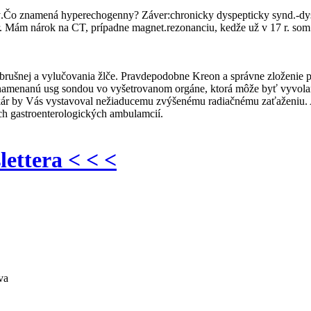
.Čo znamená hyperechogenny? Záver:chronicky dyspepticky synd.-dysm
ám nárok na CT, prípadne magnet.rezonanciu, kedže už v 17 r. som m
 brušnej a vylučovania žlče. Pravdepodobne Kreon a správne zloženie
amenanú usg sondou vo vyšetrovanom orgáne, ktorá môže byť vyvolaná
kár by Vás vystavoval nežiaducemu zvýšenému radiačnému zaťaženiu. A
ch gastroenterologických ambulamcií.
lettera < < <
va