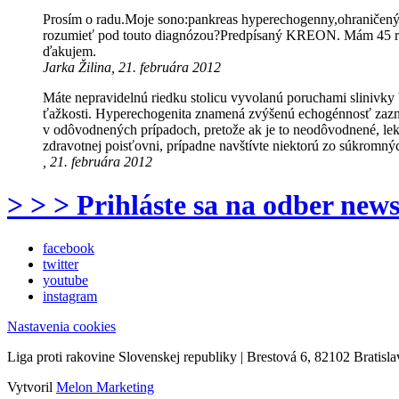
Prosím o radu.Moje sono:pankreas hyperechogenny,ohraničený
rozumieť pod touto diagnózou?Predpísaný KREON. Mám 45 r. M
ďakujem.
Jarka Žilina, 21. februára 2012
Máte nepravidelnú riedku stolicu vyvolanú poruchami slinivky
ťažkosti. Hyperechogenita znamená zvýšenú echogénnosť zazn
v odôvodnených prípadoch, pretože ak je to neodôvodnené, le
zdravotnej poisťovni, prípadne navštívte niektorú zo súkromný
, 21. februára 2012
> > > Prihláste sa na odber news
facebook
twitter
youtube
instagram
Nastavenia cookies
Liga proti rakovine Slovenskej republiky | Brestová 6, 82102 Bratisla
Vytvoril
Melon Marketing