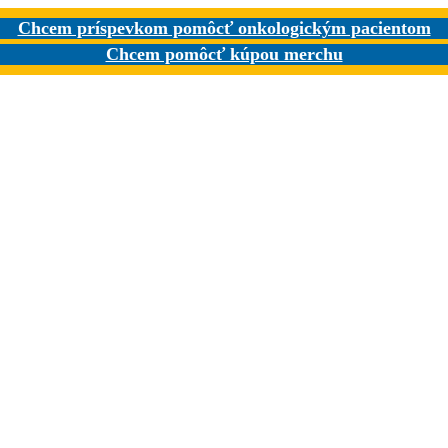
Chcem príspevkom pomôcť onkologickým pacientom
Chcem pomôcť kúpou merchu