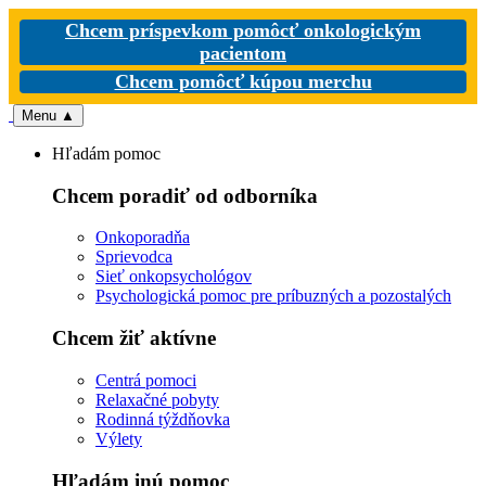
Chcem príspevkom pomôcť onkologickým
pacientom
Chcem pomôcť kúpou merchu
Menu
▲
Hľadám pomoc
Chcem poradiť od odborníka
Onkoporadňa
Sprievodca
Sieť onkopsychológov
Psychologická pomoc pre príbuzných a pozostalých
Chcem žiť aktívne
Centrá pomoci
Relaxačné pobyty
Rodinná týždňovka
Výlety
Hľadám inú pomoc