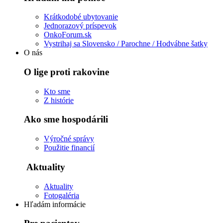
Krátkodobé ubytovanie
Jednorazový príspevok
OnkoForum.sk
Vystrihaj sa Slovensko / Parochne / Hodvábne šatky
O nás
O lige proti rakovine
Kto sme
Z histórie
Ako sme hospodárili
Výročné správy
Použitie financií
Aktuality
Aktuality
Fotogaléria
Hľadám informácie