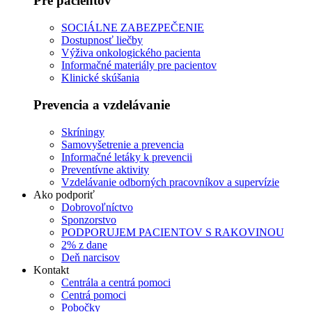
Pre pacientov
SOCIÁLNE ZABEZPEČENIE
Dostupnosť liečby
Výživa onkologického pacienta
Informačné materiály pre pacientov
Klinické skúšania
Prevencia a vzdelávanie
Skríningy
Samovyšetrenie a prevencia
Informačné letáky k prevencii
Preventívne aktivity
Vzdelávanie odborných pracovníkov a supervízie
Ako podporiť
Dobrovoľníctvo
Sponzorstvo
PODPORUJEM PACIENTOV S RAKOVINOU
2% z dane
Deň narcisov
Kontakt
Centrála a centrá pomoci
Centrá pomoci
Pobočky