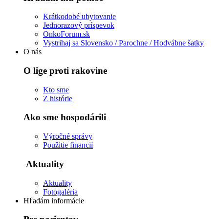
Krátkodobé ubytovanie
Jednorazový príspevok
OnkoForum.sk
Vystrihaj sa Slovensko / Parochne / Hodvábne šatky
O nás
O lige proti rakovine
Kto sme
Z histórie
Ako sme hospodárili
Výročné správy
Použitie financií
Aktuality
Aktuality
Fotogaléria
Hľadám informácie