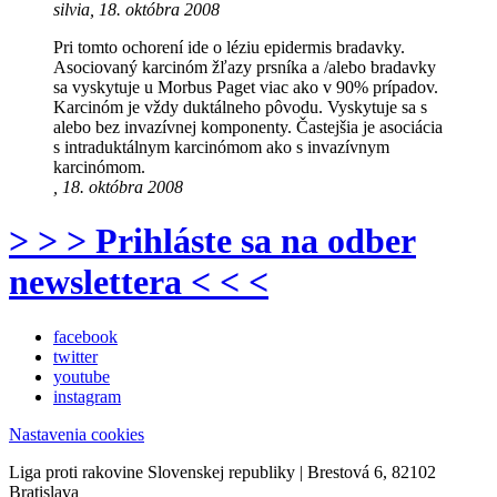
silvia, 18. októbra 2008
Pri tomto ochorení ide o léziu epidermis bradavky.
Asociovaný karcinóm žľazy prsníka a /alebo bradavky
sa vyskytuje u Morbus Paget viac ako v 90% prípadov.
Karcinóm je vždy duktálneho pôvodu. Vyskytuje sa s
alebo bez invazívnej komponenty. Častejšia je asociácia
s intraduktálnym karcinómom ako s invazívnym
karcinómom.
, 18. októbra 2008
> > > Prihláste sa na odber
newslettera < < <
facebook
twitter
youtube
instagram
Nastavenia cookies
Liga proti rakovine Slovenskej republiky | Brestová 6, 82102
Bratislava