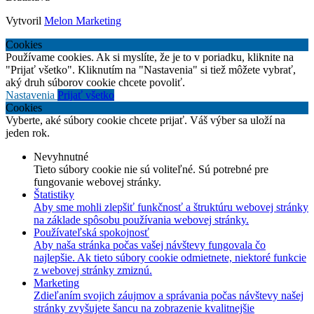
Vytvoril
Melon Marketing
Cookies
Používame cookies. Ak si myslíte, že je to v poriadku, kliknite na
"Prijať všetko". Kliknutím na "Nastavenia" si tiež môžete vybrať,
aký druh súborov cookie chcete povoliť.
Nastavenia
Prijať všetko
Cookies
Vyberte, aké súbory cookie chcete prijať. Váš výber sa uloží na
jeden rok.
Nevyhnutné
Tieto súbory cookie nie sú voliteľné. Sú potrebné pre
fungovanie webovej stránky.
Štatistiky
Aby sme mohli zlepšiť funkčnosť a štruktúru webovej stránky
na základe spôsobu používania webovej stránky.
Používateľská spokojnosť
Aby naša stránka počas vašej návštevy fungovala čo
najlepšie. Ak tieto súbory cookie odmietnete, niektoré funkcie
z webovej stránky zmiznú.
Marketing
Zdieľaním svojich záujmov a správania počas návštevy našej
stránky zvyšujete šancu na zobrazenie kvalitnejšie