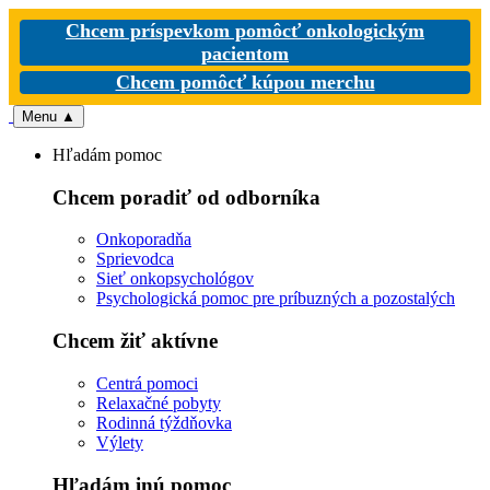
Chcem príspevkom pomôcť onkologickým
pacientom
Chcem pomôcť kúpou merchu
Menu
▲
Hľadám pomoc
Chcem poradiť od odborníka
Onkoporadňa
Sprievodca
Sieť onkopsychológov
Psychologická pomoc pre príbuzných a pozostalých
Chcem žiť aktívne
Centrá pomoci
Relaxačné pobyty
Rodinná týždňovka
Výlety
Hľadám inú pomoc