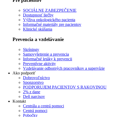
Pre pacientov
SOCIÁLNE ZABEZPEČENIE
Dostupnosť liečby
Výživa onkologického pacienta
Informačné materiály pre pacientov
Klinické skúšania
Prevencia a vzdelávanie
Skríningy
Samovyšetrenie a prevencia
Informačné letáky k prevencii
Preventívne aktivity
Vzdelávanie odborných pracovníkov a supervízie
Ako podporiť
Dobrovoľníctvo
Sponzorstvo
PODPORUJEM PACIENTOV S RAKOVINOU
2% z dane
Deň narcisov
Kontakt
Centrála a centrá pomoci
Centrá pomoci
Pobočky