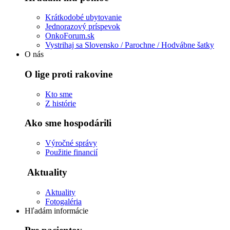
Krátkodobé ubytovanie
Jednorazový príspevok
OnkoForum.sk
Vystrihaj sa Slovensko / Parochne / Hodvábne šatky
O nás
O lige proti rakovine
Kto sme
Z histórie
Ako sme hospodárili
Výročné správy
Použitie financií
Aktuality
Aktuality
Fotogaléria
Hľadám informácie