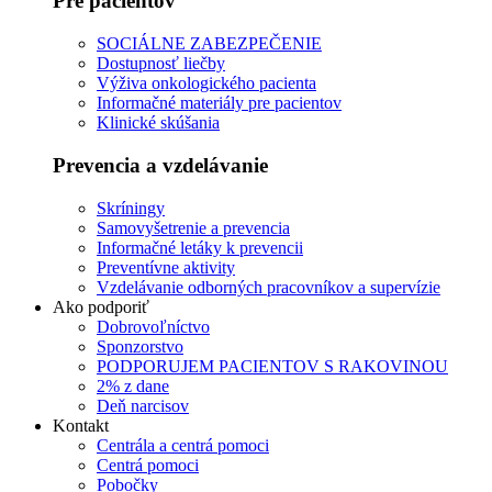
Pre pacientov
SOCIÁLNE ZABEZPEČENIE
Dostupnosť liečby
Výživa onkologického pacienta
Informačné materiály pre pacientov
Klinické skúšania
Prevencia a vzdelávanie
Skríningy
Samovyšetrenie a prevencia
Informačné letáky k prevencii
Preventívne aktivity
Vzdelávanie odborných pracovníkov a supervízie
Ako podporiť
Dobrovoľníctvo
Sponzorstvo
PODPORUJEM PACIENTOV S RAKOVINOU
2% z dane
Deň narcisov
Kontakt
Centrála a centrá pomoci
Centrá pomoci
Pobočky