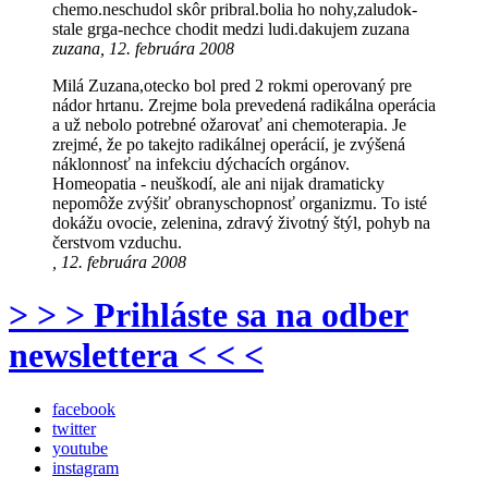
chemo.neschudol skôr pribral.bolia ho nohy,zaludok-
stale grga-nechce chodit medzi ludi.dakujem zuzana
zuzana, 12. februára 2008
Milá Zuzana,otecko bol pred 2 rokmi operovaný pre
nádor hrtanu. Zrejme bola prevedená radikálna operácia
a už nebolo potrebné ožarovať ani chemoterapia. Je
zrejmé, že po takejto radikálnej operácií, je zvýšená
náklonnosť na infekciu dýchacích orgánov.
Homeopatia - neuškodí, ale ani nijak dramaticky
nepomôže zvýšiť obranyschopnosť organizmu. To isté
dokážu ovocie, zelenina, zdravý životný štýl, pohyb na
čerstvom vzduchu.
, 12. februára 2008
> > > Prihláste sa na odber
newslettera < < <
facebook
twitter
youtube
instagram