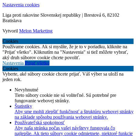
Nastavenia cookies
Liga proti rakovine Slovenskej republiky | Brestová 6, 82102
Bratislava
Vytvoril
Melon Marketing
Cookies
Používame cookies. Ak si myslíte, že je to v poriadku, kliknite na
"Prijať všetko". Kliknutím na "Nastavenia" si tiež môžete vybrať,
aký druh súborov cookie chcete povoliť.
Nastavenia
Prijať všetko
Cookies
Vyberte, aké súbory cookie chcete prijať. Váš výber sa uloží na
jeden rok.
Nevyhnutné
Tieto súbory cookie nie sú voliteľné. Sú potrebné pre
fungovanie webovej stránky.
Štatistiky
Aby sme mohli zlepšiť funkčnosť a štruktúru webovej stránky
na základe spôsobu používania webovej stránky.
Používateľská spokojnosť
Aby naša stránka počas vašej návštevy fungovala čo
najlepšie. Ak tieto súbory cookie odmietnete, niektoré funkcie