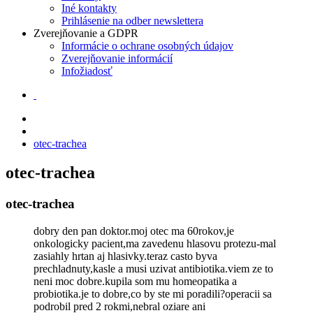
Iné kontakty
Prihlásenie na odber newslettera
Zverejňovanie a GDPR
Informácie o ochrane osobných údajov
Zverejňovanie informácií
Infožiadosť
otec-trachea
otec-trachea
otec-trachea
dobry den pan doktor.moj otec ma 60rokov,je
onkologicky pacient,ma zavedenu hlasovu protezu-mal
zasiahly hrtan aj hlasivky.teraz casto byva
prechladnuty,kasle a musi uzivat antibiotika.viem ze to
neni moc dobre.kupila som mu homeopatika a
probiotika.je to dobre,co by ste mi poradili?operacii sa
podrobil pred 2 rokmi,nebral oziare ani