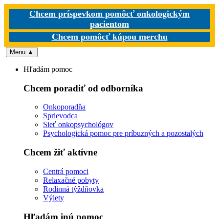
Chcem príspevkom pomôcť onkologickým
pacientom
Chcem pomôcť kúpou merchu
Menu
▲
Hľadám pomoc
Chcem poradiť od odborníka
Onkoporadňa
Sprievodca
Sieť onkopsychológov
Psychologická pomoc pre príbuzných a pozostalých
Chcem žiť aktívne
Centrá pomoci
Relaxačné pobyty
Rodinná týždňovka
Výlety
Hľadám inú pomoc