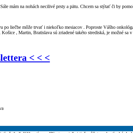
Sále mám na nohách necilivé prsty a pätu. Chcem sa stýtať či by pomoh
vu po liečbe môže trvať i niekoľko mesiacov . Poproste Vášho onkológa,
šice , Martin, Bratislava sú zriadené takéto strediská, je možné sa v 
lettera < < <
va