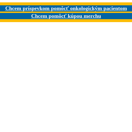
Chcem príspevkom pomôcť onkologickým pacientom
Chcem pomôcť kúpou merchu