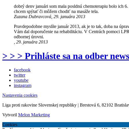
dobrý denv januári som mala posldnú chemoterapiu bolo ich 6. 
chcem spýtať či môžem chodiť na masáže tela.
Zuzana Dubravcová, 29. januára 2013
Pravdepodobne myslíte január 2013, ak je to tak, doba na úpra
Vám dal doporučenie na rehabilitáciu. V Centrách pomoci LPR Ko
odbornej úrovni.
, 29. januára 2013
> > > Prihláste sa na odber news
facebook
twitter
youtube
instagram
Nastavenia cookies
Liga proti rakovine Slovenskej republiky | Brestová 6, 82102 Bratisla
Vytvoril
Melon Marketing
Cookies