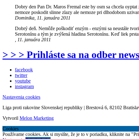
Dobry den Pan Dr. Maros Fremal este by osm sa chcela oyptat 
nemoze poskodit slinne zlazy ale nemoze pri dlhodobom uzivan
Dominika, 11. januára 2011
Dobrý deň. Nemôže poškodiť enzým - enzými sa neustále tvoria
Serotonínu a tým je zvýšená hladina Serotonínu. Keď liek prsta
, 11. januára 2011
> > > Prihláste sa na odber news
facebook
twitter
youtube
instagram
Nastavenia cookies
Liga proti rakovine Slovenskej republiky | Brestová 6, 82102 Bratisla
Vytvoril
Melon Marketing
Cookies
Používame cookies. Ak si myslíte, že je to v poriadku, kliknite na "P