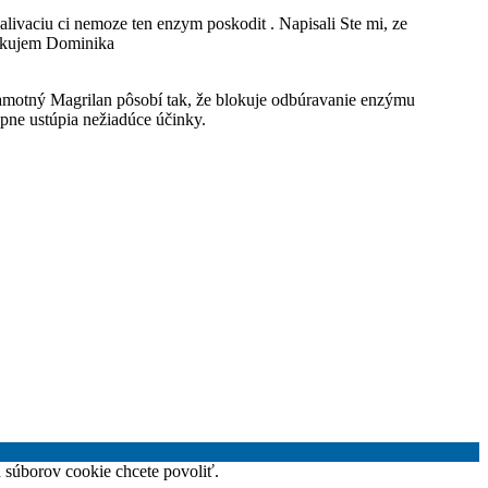
ivaciu ci nemoze ten enzym poskodit . Napisali Ste mi, ze
dakujem Dominika
Samotný Magrilan pôsobí tak, že blokuje odbúravanie enzýmu
upne ustúpia nežiadúce účinky.
h súborov cookie chcete povoliť.