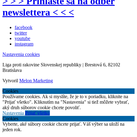
> > > Prihláste sa na odber
newslettera < < <
facebook
twitter
youtube
instagram
Nastavenia cookies
Liga proti rakovine Slovenskej republiky | Brestová 6, 82102
Bratislava
Vytvoril
Melon Marketing
Cookies
Používame cookies. Ak si myslíte, že je to v poriadku, kliknite na
"Prijať všetko". Kliknutím na "Nastavenia" si tiež môžete vybrať,
aký druh súborov cookie chcete povoliť.
Nastavenia
Prijať všetko
Cookies
Vyberte, aké súbory cookie chcete prijať. Váš výber sa uloží na
jeden rok.