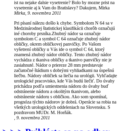
ist na nejake dalsie vysetrenie? Bolo by mozne prist na
vysetrenie aj k Vam do Bratislavy? Dakujem, Mirka
Mirka, 9. novembra 2011
Pri písaní nálezu došlo k chybe. Symbolom N 64 sa v
Medzinárodnej štatistickej klasifikácii chorôb označujú
iné choroby prsníka.Zhubný nádor sa označuje
symbolom C a symbol C 64 označuje zhubný nádor
obličky, okrem obličkovej panvičky. Po Vašom
vyšetrení obličky u Vás ide o symbol C 64, ktorý
znamená zhubný nádor obličky. Tento zhubný nádor
vychádza z tkaniva obličky a tkanivo panvičky nie je
zasiahnuté. Nádor o priereze 28 mm predstavuje
začiatočné štádium s dobrými vyhliadkami na úspešnú
liečbu. Nádory obličiek sa liečia na urológii. Vyhľadajte
urologické pracovisko, kde Vás budú liečiť. Do úvahy
prichádza podľa umiestnenia nádoru do úvahy buď
odstránenie nádoru a okolitým tkanivom, alebo
odstránenie nádoru s obličkou. Ako som spomínal,
prognóza týchto nádorov je dobrá. Operácie sa robia na
všetkých urologických oddeleniach na Slovensku. S
pozdravom MUDr. M. Horňák.
, 9. novembra 2011