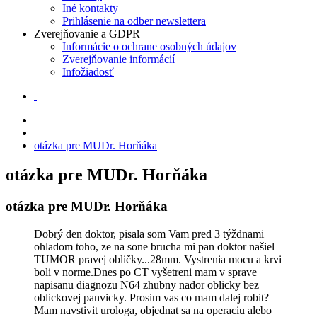
Iné kontakty
Prihlásenie na odber newslettera
Zverejňovanie a GDPR
Informácie o ochrane osobných údajov
Zverejňovanie informácií
Infožiadosť
otázka pre MUDr. Horňáka
otázka pre MUDr. Horňáka
otázka pre MUDr. Horňáka
Dobrý den doktor, pisala som Vam pred 3 týždnami
ohladom toho, ze na sone brucha mi pan doktor našiel
TUMOR pravej obličky...28mm. Vystrenia mocu a krvi
boli v norme.Dnes po CT vyšetreni mam v sprave
napisanu diagnozu N64 zhubny nador oblicky bez
oblickovej panvicky. Prosim vas co mam dalej robit?
Mam navstivit urologa, objednat sa na operaciu alebo