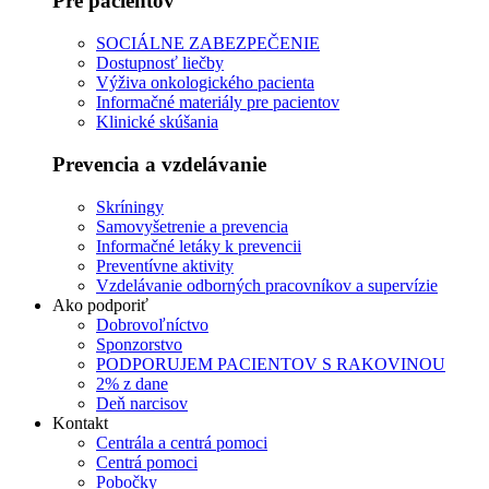
Pre pacientov
SOCIÁLNE ZABEZPEČENIE
Dostupnosť liečby
Výživa onkologického pacienta
Informačné materiály pre pacientov
Klinické skúšania
Prevencia a vzdelávanie
Skríningy
Samovyšetrenie a prevencia
Informačné letáky k prevencii
Preventívne aktivity
Vzdelávanie odborných pracovníkov a supervízie
Ako podporiť
Dobrovoľníctvo
Sponzorstvo
PODPORUJEM PACIENTOV S RAKOVINOU
2% z dane
Deň narcisov
Kontakt
Centrála a centrá pomoci
Centrá pomoci
Pobočky