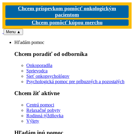
Chcem príspevkom pomôcť onkologickým
pacientom
Chcem pomôcť kúpou merchu
Menu
▲
Hľadám pomoc
Chcem poradiť od odborníka
Onkoporadňa
Sprievodca
Sieť onkopsychológov
Psychologická pomoc pre príbuzných a pozostalých
Chcem žiť aktívne
Centrá pomoci
Relaxačné pobyty
Rodinná týždňovka
Výlety
Hľadám inú pomoc