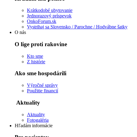
Krátkodobé ubytovanie
Jednorazový príspevok
OnkoForum.sk
Vystrihaj sa Slovensko / Parochne / Hodvábne šatky
O nás
O lige proti rakovine
Kto sme
Z histórie
Ako sme hospodárili
Výročné správy
Použitie financií
Aktuality
Aktuality
Fotogaléria
Hľadám informácie