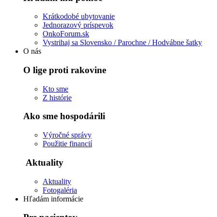
Krátkodobé ubytovanie
Jednorazový príspevok
OnkoForum.sk
Vystrihaj sa Slovensko / Parochne / Hodvábne šatky
O nás
O lige proti rakovine
Kto sme
Z histórie
Ako sme hospodárili
Výročné správy
Použitie financií
Aktuality
Aktuality
Fotogaléria
Hľadám informácie