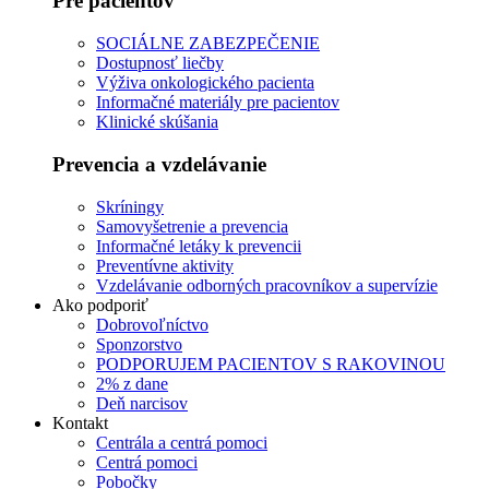
Pre pacientov
SOCIÁLNE ZABEZPEČENIE
Dostupnosť liečby
Výživa onkologického pacienta
Informačné materiály pre pacientov
Klinické skúšania
Prevencia a vzdelávanie
Skríningy
Samovyšetrenie a prevencia
Informačné letáky k prevencii
Preventívne aktivity
Vzdelávanie odborných pracovníkov a supervízie
Ako podporiť
Dobrovoľníctvo
Sponzorstvo
PODPORUJEM PACIENTOV S RAKOVINOU
2% z dane
Deň narcisov
Kontakt
Centrála a centrá pomoci
Centrá pomoci
Pobočky