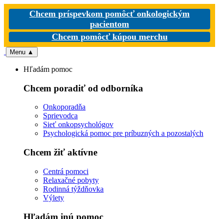
Chcem príspevkom pomôcť onkologickým
pacientom
Chcem pomôcť kúpou merchu
Menu
▲
Hľadám pomoc
Chcem poradiť od odborníka
Onkoporadňa
Sprievodca
Sieť onkopsychológov
Psychologická pomoc pre príbuzných a pozostalých
Chcem žiť aktívne
Centrá pomoci
Relaxačné pobyty
Rodinná týždňovka
Výlety
Hľadám inú pomoc