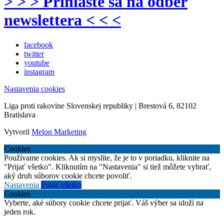
> > > Prihláste sa na odber
newslettera < < <
facebook
twitter
youtube
instagram
Nastavenia cookies
Liga proti rakovine Slovenskej republiky | Brestová 6, 82102
Bratislava
Vytvoril
Melon Marketing
Cookies
Používame cookies. Ak si myslíte, že je to v poriadku, kliknite na
"Prijať všetko". Kliknutím na "Nastavenia" si tiež môžete vybrať,
aký druh súborov cookie chcete povoliť.
Nastavenia
Prijať všetko
Cookies
Vyberte, aké súbory cookie chcete prijať. Váš výber sa uloží na
jeden rok.