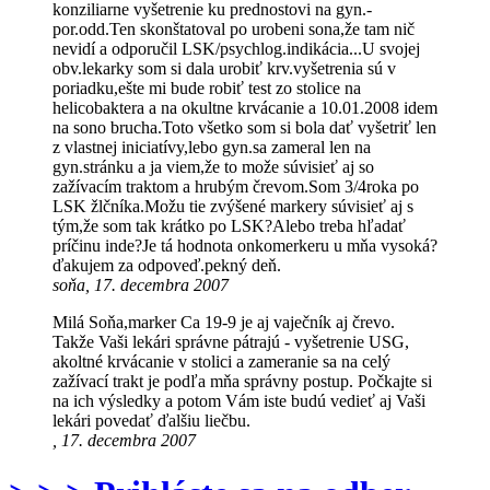
konziliarne vyšetrenie ku prednostovi na gyn.-
por.odd.Ten skonštatoval po urobeni sona,že tam nič
nevidí a odporučil LSK/psychlog.indikácia...U svojej
obv.lekarky som si dala urobiť krv.vyšetrenia sú v
poriadku,ešte mi bude robiť test zo stolice na
helicobaktera a na okultne krvácanie a 10.01.2008 idem
na sono brucha.Toto všetko som si bola dať vyšetriť len
z vlastnej iniciatívy,lebo gyn.sa zameral len na
gyn.stránku a ja viem,že to može súvisieť aj so
zažívacím traktom a hrubým črevom.Som 3/4roka po
LSK žlčníka.Možu tie zvýšené markery súvisieť aj s
tým,že som tak krátko po LSK?Alebo treba hľadať
príčinu inde?Je tá hodnota onkomerkeru u mňa vysoká?
ďakujem za odpoveď.pekný deň.
soňa, 17. decembra 2007
Milá Soňa,marker Ca 19-9 je aj vaječník aj črevo.
Takže Vaši lekári správne pátrajú - vyšetrenie USG,
akoltné krvácanie v stolici a zameranie sa na celý
zažívací trakt je podľa mňa správny postup. Počkajte si
na ich výsledky a potom Vám iste budú vedieť aj Vaši
lekári povedať ďalšiu liečbu.
, 17. decembra 2007