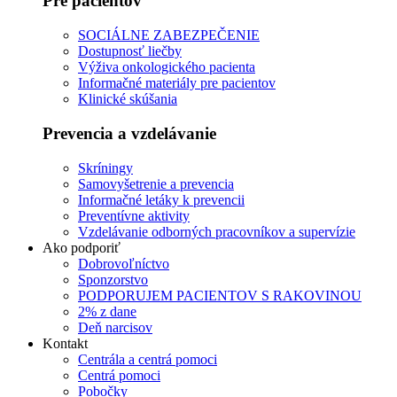
Pre pacientov
SOCIÁLNE ZABEZPEČENIE
Dostupnosť liečby
Výživa onkologického pacienta
Informačné materiály pre pacientov
Klinické skúšania
Prevencia a vzdelávanie
Skríningy
Samovyšetrenie a prevencia
Informačné letáky k prevencii
Preventívne aktivity
Vzdelávanie odborných pracovníkov a supervízie
Ako podporiť
Dobrovoľníctvo
Sponzorstvo
PODPORUJEM PACIENTOV S RAKOVINOU
2% z dane
Deň narcisov
Kontakt
Centrála a centrá pomoci
Centrá pomoci
Pobočky