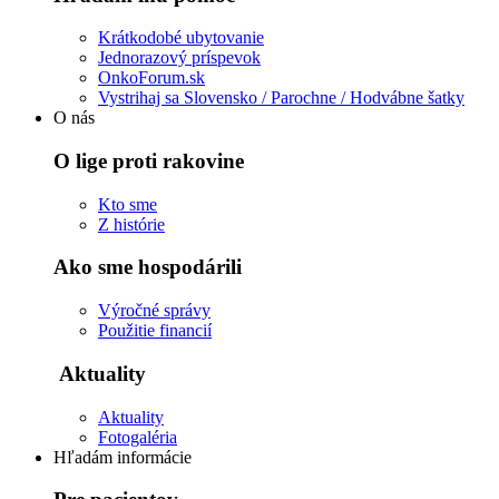
Krátkodobé ubytovanie
Jednorazový príspevok
OnkoForum.sk
Vystrihaj sa Slovensko / Parochne / Hodvábne šatky
O nás
O lige proti rakovine
Kto sme
Z histórie
Ako sme hospodárili
Výročné správy
Použitie financií
Aktuality
Aktuality
Fotogaléria
Hľadám informácie