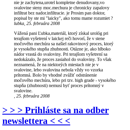
nie je zachytena,urotel kompletne denudovany,vo
svalovine steny moc.mechura je chronicky zapalovy
infiltrat bez nador.infiltracie. je Prosim pan doktor,
popisal by ste mi "laicky", ako tomu mame rozumiet ?
lubka, 25. februára 2008
Vážená pani Ľubka,materiál, ktorý získal urológ pri
terajšom vyšetrení v laickej reči hovorí, že v stene
močového mechúra sa našiel rakovinový proces, ktorý
je vysokého stupňa zhubnosti. Otázne je, ako hlboko
nádor vrastá do svaloviny. Pri terajšom vyšetrení sa
nedokázalo, že proces zasiahol do svaloviny. To však
neznamená, že na niektorých miestach nie je v
svalovine, lebo svalovina nebola vždy vo vzorka
prítomná. Bolo by vhodné zvážiť odstránenie
močového mechúra, lebo pri tzv. high grade - vysokého
stupňa (zhubnosti) nemusí byť proces prítomný v
svalovine.
, 25. februára 2008
> > > Prihláste sa na odber
newslettera < < <