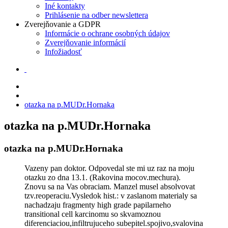
Iné kontakty
Prihlásenie na odber newslettera
Zverejňovanie a GDPR
Informácie o ochrane osobných údajov
Zverejňovanie informácií
Infožiadosť
otazka na p.MUDr.Hornaka
otazka na p.MUDr.Hornaka
otazka na p.MUDr.Hornaka
Vazeny pan doktor. Odpovedal ste mi uz raz na moju
otazku zo dna 13.1. (Rakovina mocov.mechura).
Znovu sa na Vas obraciam. Manzel musel absolvovat
tzv.reoperaciu.Vysledok hist.: v zaslanom materialy sa
nachadzaju fragmenty high grade papilarneho
transitional cell karcinomu so skvamoznou
diferenciaciou,infiltrujuceho subepitel.spojivo,svalovina