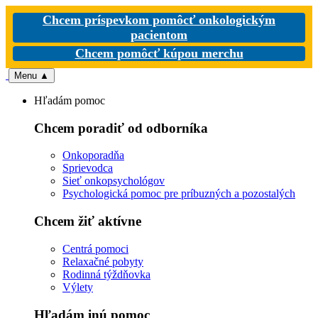
Chcem príspevkom pomôcť onkologickým
pacientom
Chcem pomôcť kúpou merchu
Menu
▲
Hľadám pomoc
Chcem poradiť od odborníka
Onkoporadňa
Sprievodca
Sieť onkopsychológov
Psychologická pomoc pre príbuzných a pozostalých
Chcem žiť aktívne
Centrá pomoci
Relaxačné pobyty
Rodinná týždňovka
Výlety
Hľadám inú pomoc