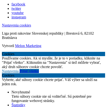
facebook
twitter
youtube
instagram
Nastavenia cookies
Liga proti rakovine Slovenskej republiky | Brestová 6, 82102
Bratislava
Vytvoril
Melon Marketing
Cookies
Používame cookies. Ak si myslíte, že je to v poriadku, kliknite na
"Prijať všetko". Kliknutím na "Nastavenia" si tiež môžete vybrať,
aký druh súborov cookie chcete povoliť.
Nastavenia
Prijať všetko
Cookies
Vyberte, aké súbory cookie chcete prijať. Váš výber sa uloží na
jeden rok.
Nevyhnutné
Tieto súbory cookie nie sú voliteľné. Sú potrebné pre
fungovanie webovej stránky.
Štatistiky