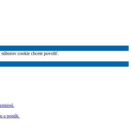
h súborov cookie chcete povoliť.
 zmiznú.
hu a ponúk.