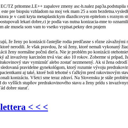
ky EC/TZ pritomne.LE++ zapalove zmeny asc-h.nalez pap3a.podstupila 
odli este pre biopsiu vzhladom na moj vek mam 25 a som bezdetna.vysl
ora je v casti kryta metaplastickym dlazdicovym epitelom s roznym stu
ostupovali lekari dobre,ci je podla vas nutna konizacia-mne to oznamil
em ale musela som vam to vsetko vypisat.pekny den prajem
ú, že ženy po konizácii častejšie rodia predčasne s rôzne závažnými n
 ktoré nerodili. Je však pravdou, že sú ženy, ktoré nemali vykonaný ži
zácii ženy normálne počnú dieťa. Nie je problém po konizácii otehotn
ý až invazívny karcinóm trvá viac ako 10 rokov. Zoberme si prípad, ž
predrakovinový stav vymiznúť alebo zostať nezmenený. Ak si žena odrodí
a sledovaná pravidelne gynekológom, ktorý rozumie vývoju predrakovi
pacientkami aj také, ktoré boli tehotné s ťažkým pred rakovinovým st
konali konizáciu. Všetci sme teraz zdraví. Na Slovensku je stále probl
d do vyšších stupňov predrakovinového stavu a ženy prídu s invazívny
ád dobre starať.
lettera < < <