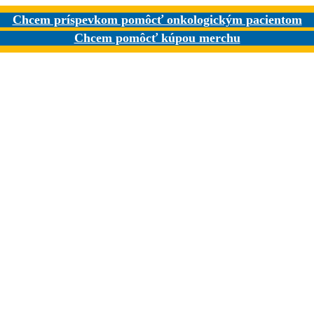
Chcem príspevkom pomôcť onkologickým pacientom
Chcem pomôcť kúpou merchu