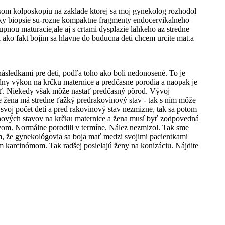
som kolposkopiu na zaklade ktorej sa moj gynekolog rozhodol
edky biopsie su-rozne kompaktne fragmenty endocervikalneho
pnou maturacie,ale aj s crtami dysplazie lahkeho az stredne
i ako fakt bojim sa hlavne do buducna deti chcem urcite mat.a
ásledkami pre deti, podľa toho ako boli nedonosené. To je
adny výkon na krčku maternice a predčasne porodia a naopak je
ieť. Niekedy však môže nastať predčasný pôrod. Vývoj
e žena má stredne ťažký predrakovinový stav - tak s ním môže
 svoj počet detí a pred rakovinový stav nezmizne, tak sa potom
nových stavov na krčku maternice a žena musí byť zodpovedná
avom. Normálne porodili v termíne. Nález nezmizol. Tak sme
ém, že gynekológovia sa boja mať medzi svojimi pacientkami
m karcinómom. Tak radšej posielajú ženy na konizáciu. Nájdite