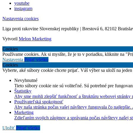
youtube
instagram
Nastavenia cookies
Liga proti rakovine Slovenskej republiky | Brestová 6, 82102 Bratisla
Vytvoril
Melon Marketing
Cookies
Používame cookies. Ak si myslíte, že je to v poriadku, kliknite na "P
Nastavenia
Prijať všetko
Cookies
Vyberte, aké súbory cookie chcete prijať. Váš výber sa uloží na jeden
Nevyhnutné
Tieto súbory cookie nie sú voliteľné. Sú potrebné pre fungovan
Štatistiky
Aby sme mohli zlepšiť funkčnosť a štruktúru webovej stránky 
Používateľská spokojnosť
Aby naša stránka počas vašej návštevy fungovala čo najlepšie.
Marketing
Zdieľaním svojich záujmov a správania počas návštevy našej st
Uložiť
Prijať všetko