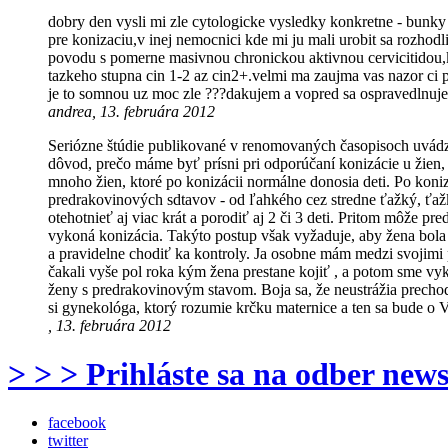
dobry den vysli mi zle cytologicke vysledky konkretne - bun
pre konizaciu,v inej nemocnici kde mi ju mali urobit sa rozh
povodu s pomerne masivnou chronickou aktivnou cervicitidou,kt
tazkeho stupna cin 1-2 az cin2+.velmi ma zaujma vas nazor ci p
je to somnou uz moc zle ???dakujem a vopred sa ospravedlnuj
andrea, 13. februára 2012
Seriózne štúdie publikované v renomovaných časopisoch uvádzaj
dôvod, prečo máme byť prísni pri odporúčaní konizácie u žien,
mnoho žien, ktoré po konizácii normálne donosia deti. Po koni
predrakovinových sdtavov - od ľahkého cez stredne ťažký, ťažk
otehotnieť aj viac krát a porodiť aj 2 či 3 deti. Pritom môže 
vykoná konizácia. Takýto postup však vyžaduje, aby žena bol
a pravidelne chodiť ka kontroly. Ja osobne mám medzi svojimi 
čakali vyše pol roka kým žena prestane kojiť , a potom sme vy
ženy s predrakovinovým stavom. Boja sa, že neustrážia precho
si gynekológa, ktorý rozumie krčku maternice a ten sa bude o V
, 13. februára 2012
> > > Prihláste sa na odber news
facebook
twitter