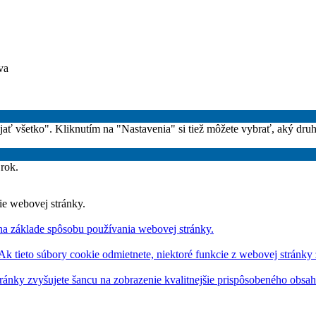
va
rijať všetko". Kliknutím na "Nastavenia" si tiež môžete vybrať, aký dru
 rok.
ie webovej stránky.
na základe spôsobu používania webovej stránky.
 Ak tieto súbory cookie odmietnete, niektoré funkcie z webovej stránky
ránky zvyšujete šancu na zobrazenie kvalitnejšie prispôsobeného obsa