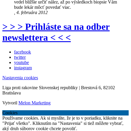
vedel bližšie určiť nález, až po výsledkoch biopsie Vám
bude lekár môcť povedať viac.
, 4. februára 2012
> > > Prihláste sa na odber
newslettera < < <
facebook
twitter
youtube
instagram
Nastavenia cookies
Liga proti rakovine Slovenskej republiky | Brestová 6, 82102
Bratislava
Vytvoril
Melon Marketing
Cookies
Používame cookies. Ak si myslíte, že je to v poriadku, kliknite na
"Prijať všetko". Kliknutím na "Nastavenia" si tiež môžete vybrať,
aký druh súborov cookie chcete povoliť.