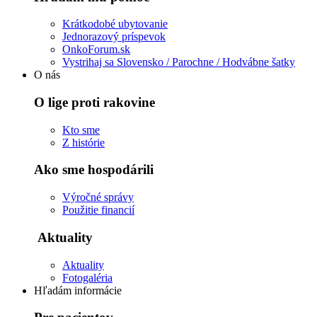
Krátkodobé ubytovanie
Jednorazový príspevok
OnkoForum.sk
Vystrihaj sa Slovensko / Parochne / Hodvábne šatky
O nás
O lige proti rakovine
Kto sme
Z histórie
Ako sme hospodárili
Výročné správy
Použitie financií
Aktuality
Aktuality
Fotogaléria
Hľadám informácie