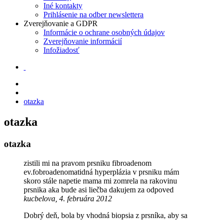
Iné kontakty
Prihlásenie na odber newslettera
Zverejňovanie a GDPR
Informácie o ochrane osobných údajov
Zverejňovanie informácií
Infožiadosť
otazka
otazka
otazka
zistili mi na pravom prsniku fibroadenom
ev.fobroadenomatidná hyperplázia v prsniku mám
skoro stále napetie mama mi zomrela na rakovinu
prsnika aka bude asi liečba dakujem za odpoved
kucbelova, 4. februára 2012
Dobrý deň, bola by vhodná biopsia z prsníka, aby sa