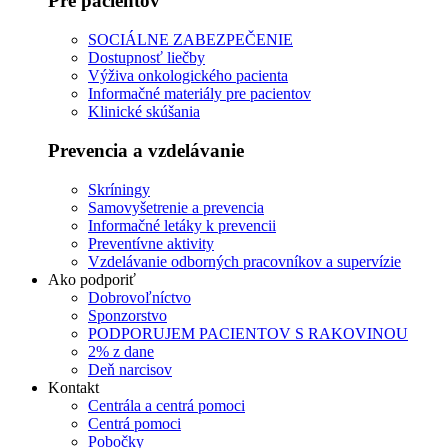
Pre pacientov
SOCIÁLNE ZABEZPEČENIE
Dostupnosť liečby
Výživa onkologického pacienta
Informačné materiály pre pacientov
Klinické skúšania
Prevencia a vzdelávanie
Skríningy
Samovyšetrenie a prevencia
Informačné letáky k prevencii
Preventívne aktivity
Vzdelávanie odborných pracovníkov a supervízie
Ako podporiť
Dobrovoľníctvo
Sponzorstvo
PODPORUJEM PACIENTOV S RAKOVINOU
2% z dane
Deň narcisov
Kontakt
Centrála a centrá pomoci
Centrá pomoci
Pobočky