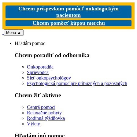
Chcem príspevkom pomôcť onkologickým
pacientom
Chcem pomôcť kúpou merchu
Menu
▲
Hľadám pomoc
Chcem poradiť od odborníka
Onkoporadňa
Sprievodca
Sieť onkopsychológov
Psychologická pomoc pre príbuzných a pozostalých
Chcem žiť aktívne
Centrá pomoci
Relaxačné pobyty
Rodinná týždňovka
Výlety
Hľadám inú pomoc