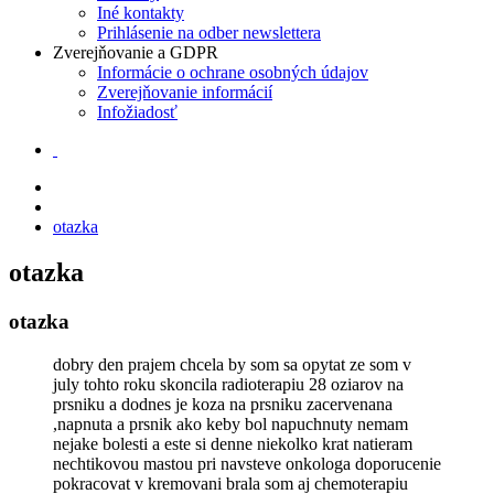
Iné kontakty
Prihlásenie na odber newslettera
Zverejňovanie a GDPR
Informácie o ochrane osobných údajov
Zverejňovanie informácií
Infožiadosť
otazka
otazka
otazka
dobry den prajem chcela by som sa opytat ze som v
july tohto roku skoncila radioterapiu 28 oziarov na
prsniku a dodnes je koza na prsniku zacervenana
,napnuta a prsnik ako keby bol napuchnuty nemam
nejake bolesti a este si denne niekolko krat natieram
nechtikovou mastou pri navsteve onkologa doporucenie
pokracovat v kremovani brala som aj chemoterapiu