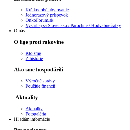
Krátkodobé ubytovanie
Jednorazový príspevok
OnkoForum.sk
Vystrihaj sa Slovensko / Parochne / Hodvábne šatky
O nás
O lige proti rakovine
Kto sme
Z histórie
Ako sme hospodárili
Výročné správy
Použitie financií
Aktuality
Aktuality
Fotogaléria
Hľadám informácie