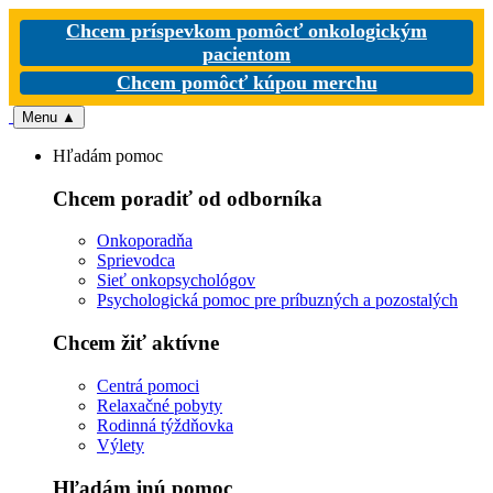
Chcem príspevkom pomôcť onkologickým
pacientom
Chcem pomôcť kúpou merchu
Menu
▲
Hľadám pomoc
Chcem poradiť od odborníka
Onkoporadňa
Sprievodca
Sieť onkopsychológov
Psychologická pomoc pre príbuzných a pozostalých
Chcem žiť aktívne
Centrá pomoci
Relaxačné pobyty
Rodinná týždňovka
Výlety
Hľadám inú pomoc