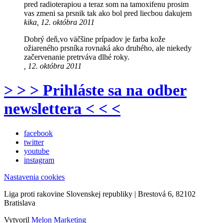
pred radioterapiou a teraz som na tamoxifenu prosim
vas zmeni sa prsnik tak ako bol pred liecbou dakujem
kika, 12. októbra 2011
Dobrý deň,vo väčšine prípadov je farba kože
ožiareného prsníka rovnaká ako druhého, ale niekedy
začervenanie pretrváva dlhé roky.
, 12. októbra 2011
> > > Prihláste sa na odber
newslettera < < <
facebook
twitter
youtube
instagram
Nastavenia cookies
Liga proti rakovine Slovenskej republiky | Brestová 6, 82102
Bratislava
Vytvoril
Melon Marketing