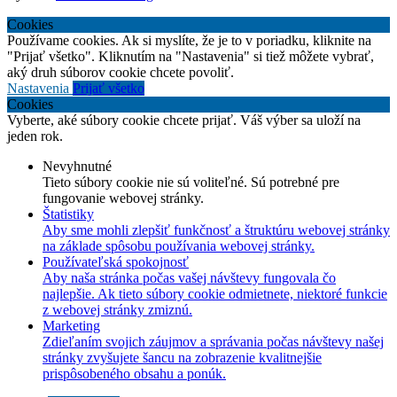
Cookies
Používame cookies. Ak si myslíte, že je to v poriadku, kliknite na
"Prijať všetko". Kliknutím na "Nastavenia" si tiež môžete vybrať,
aký druh súborov cookie chcete povoliť.
Nastavenia
Prijať všetko
Cookies
Vyberte, aké súbory cookie chcete prijať. Váš výber sa uloží na
jeden rok.
Nevyhnutné
Tieto súbory cookie nie sú voliteľné. Sú potrebné pre
fungovanie webovej stránky.
Štatistiky
Aby sme mohli zlepšiť funkčnosť a štruktúru webovej stránky
na základe spôsobu používania webovej stránky.
Používateľská spokojnosť
Aby naša stránka počas vašej návštevy fungovala čo
najlepšie. Ak tieto súbory cookie odmietnete, niektoré funkcie
z webovej stránky zmiznú.
Marketing
Zdieľaním svojich záujmov a správania počas návštevy našej
stránky zvyšujete šancu na zobrazenie kvalitnejšie
prispôsobeného obsahu a ponúk.