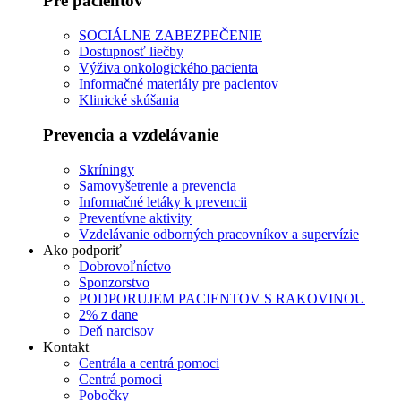
Pre pacientov
SOCIÁLNE ZABEZPEČENIE
Dostupnosť liečby
Výživa onkologického pacienta
Informačné materiály pre pacientov
Klinické skúšania
Prevencia a vzdelávanie
Skríningy
Samovyšetrenie a prevencia
Informačné letáky k prevencii
Preventívne aktivity
Vzdelávanie odborných pracovníkov a supervízie
Ako podporiť
Dobrovoľníctvo
Sponzorstvo
PODPORUJEM PACIENTOV S RAKOVINOU
2% z dane
Deň narcisov
Kontakt
Centrála a centrá pomoci
Centrá pomoci
Pobočky