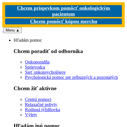
Chcem príspevkom pomôcť onkologickým
pacientom
Chcem pomôcť kúpou merchu
Menu
▲
Hľadám pomoc
Chcem poradiť od odborníka
Onkoporadňa
Sprievodca
Sieť onkopsychológov
Psychologická pomoc pre príbuzných a pozostalých
Chcem žiť aktívne
Centrá pomoci
Relaxačné pobyty
Rodinná týždňovka
Výlety
Hľadám inú pomoc