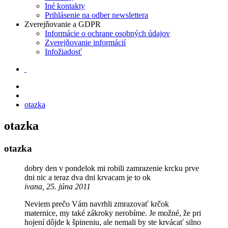
Iné kontakty
Prihlásenie na odber newslettera
Zverejňovanie a GDPR
Informácie o ochrane osobných údajov
Zverejňovanie informácií
Infožiadosť
otazka
otazka
otazka
dobry den v pondelok mi robili zamrazenie krcku prve
dni nic a teraz dva dni krvacam je to ok
ivana, 25. júna 2011
Neviem prečo Vám navrhli zmrazovať krčok
maternice, my také zákroky nerobíme. Je možné, že pri
hojení dôjde k špineniu, ale nemali by ste krvácať silno