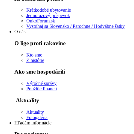
Krátkodobé ubytovanie
Jednorazový príspevok
OnkoForum.sk
Vystrihaj sa Slovensko / Parochne / Hodvábne šatky
O nás
O lige proti rakovine
Kto sme
Z histórie
Ako sme hospodárili
Výročné správy
Použitie financií
Aktuality
Aktuality
Fotogaléria
Hľadám informácie