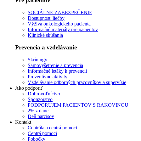
Pre pacientov
SOCIÁLNE ZABEZPEČENIE
Dostupnosť liečby
Výživa onkologického pacienta
Informačné materiály pre pacientov
Klinické skúšania
Prevencia a vzdelávanie
Skríningy
Samovyšetrenie a prevencia
Informačné letáky k prevencii
Preventívne aktivity
Vzdelávanie odborných pracovníkov a supervízie
Ako podporiť
Dobrovoľníctvo
Sponzorstvo
PODPORUJEM PACIENTOV S RAKOVINOU
2% z dane
Deň narcisov
Kontakt
Centrála a centrá pomoci
Centrá pomoci
Pobočky