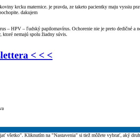
koviny krcku maternice. je pravda, ze taketo pacientky maju vyssiu pr
 pochopite. dakujem
rus – HPV – ľudský papilomavírus. Ochorenie nie je preto dedičné a ne
 ktoré nemajú spolu žiadny súvis.
lettera < < <
va
rijať všetko". Kliknutím na "Nastavenia" si tiež môžete vybrať, aký dru