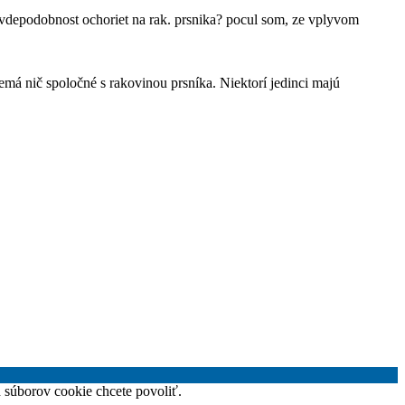
avdepodobnost ochoriet na rak. prsnika? pocul som, ze vplyvom
má nič spoločné s rakovinou prsníka. Niektorí jedinci majú
h súborov cookie chcete povoliť.