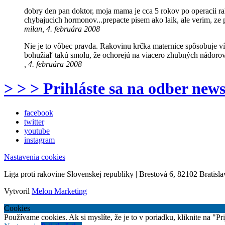
dobry den pan doktor, moja mama je cca 5 rokov po operacii ra
chybajucich hormonov...prepacte pisem ako laik, ale verim, ze
milan, 4. februára 2008
Nie je to vôbec pravda. Rakovinu krčka maternice spôsobuje ví
bohužiaľ takú smolu, že ochorejú na viacero zhubných nádorov,
, 4. februára 2008
> > > Prihláste sa na odber news
facebook
twitter
youtube
instagram
Nastavenia cookies
Liga proti rakovine Slovenskej republiky | Brestová 6, 82102 Bratisla
Vytvoril
Melon Marketing
Cookies
Používame cookies. Ak si myslíte, že je to v poriadku, kliknite na "P