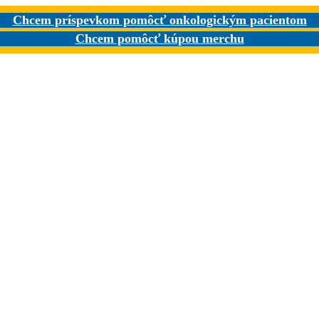
Chcem príspevkom pomôcť onkologickým pacientom
Chcem pomôcť kúpou merchu