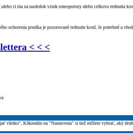
alebo ci ma za nasledok vznik osteoporozy alebo celkovo rednutia kosti
ého ochorenia prsníka je pozorované rednutie kostí. Je potrebné a vhodn
lettera < < <
va
rijať všetko". Kliknutím na "Nastavenia" si tiež môžete vybrať, aký dru