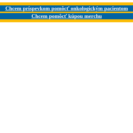
Chcem príspevkom pomôcť onkologickým pacientom
Chcem pomôcť kúpou merchu