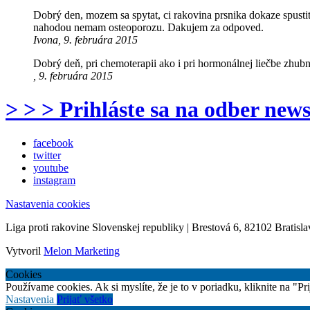
Dobrý den, mozem sa spytat, ci rakovina prsnika dokaze spustit 
nahodou nemam osteoporozu. Dakujem za odpoved.
Ivona, 9. februára 2015
Dobrý deň, pri chemoterapii ako i pri hormonálnej liečbe zhubn
, 9. februára 2015
> > > Prihláste sa na odber news
facebook
twitter
youtube
instagram
Nastavenia cookies
Liga proti rakovine Slovenskej republiky | Brestová 6, 82102 Bratisla
Vytvoril
Melon Marketing
Cookies
Používame cookies. Ak si myslíte, že je to v poriadku, kliknite na "P
Nastavenia
Prijať všetko