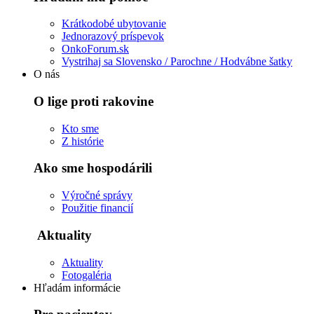
Krátkodobé ubytovanie
Jednorazový príspevok
OnkoForum.sk
Vystrihaj sa Slovensko / Parochne / Hodvábne šatky
O nás
O lige proti rakovine
Kto sme
Z histórie
Ako sme hospodárili
Výročné správy
Použitie financií
Aktuality
Aktuality
Fotogaléria
Hľadám informácie