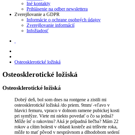
Iné kontakty
Prihlásenie na odber newslettera
Zverejňovanie a GDPR
Informácie o ochrane osobných údajov
Zverejňovanie informácií
Infožiadosť
Osteosklerotické ložiská
Osteosklerotické ložiská
Osteosklerotické ložiská
Dobrý deň, bol som dnes na rontgene a zistili mi
osteosklerotické ložiská /do priem. 9mm/ -vľavo v
hlavici femuru, vpraco v dolnom ramene pubickej kosti
pri symfýze. Viete mi niekto povedať o čo sa jedná?
Môže ísť o rakovinu? Aká je prípadná liečba? Mám 22
rokov a cítim bolesti v oblasti kostrče asi trištvrte roka,
môže to mať pôvod v nesprávnom a dlhodobom sedení