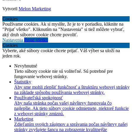
Vytvoril
Melon Marketing
Cookies
Používame cookies. Ak si myslíte, že je to v poriadku, kliknite na
"Prijať všetko". Kliknutím na "Nastavenia" si tiež môžete vybrať,
aký druh súborov cookie chcete povoliť.
Nastavenia
Prijať všetko
Cookies
Vyberte, aké súbory cookie chcete prijať. Váš výber sa uloží na
jeden rok.
Nevyhnutné
Tieto súbory cookie nie sú voliteľné. Sú potrebné pre
fungovanie webovej stránky.
Štatistiky
Aby sme mohli zlepšiť funkčnosť a štruktúru webovej stránky
na základe spôsobu používania webovej stránky.
Používateľská spokojnosť
Aby naša stránka počas vašej návštevy fungovala čo
najlepšie. Ak tieto súbory cookie odmietnete, niektoré funkcie
z webovej stránky zmiznú.
Marketing
Zdieľaním svojich záujmov a správania počas návštevy našej
stránky zvyšujete šancu na zobrazenie kvalitnejšie