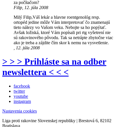
za počítačom?
Filip, 12. júla 2008
Milý Filip,Váš lekár a hlavne roentgenológ resp.
ortopéd jedine môže Vám interpretovať čo znamenajú
tieto nálezy vo Vašom veku. Nebojte sa ho popýtať.
Avšak ložiská, ktoré Vám popísali pri rtg vyšetrení nie
sú rakovinového pôvodu. Tak sa netrápte zbytočne viac
ako je treba a zájdite čím skor k nemu na vysvetlenie.
, 12. júla 2008
> > > Prihláste sa na odber
newslettera < < <
facebook
twitter
youtube
instagram
Nastavenia cookies
Liga proti rakovine Slovenskej republiky | Brestová 6, 82102
Bratislava