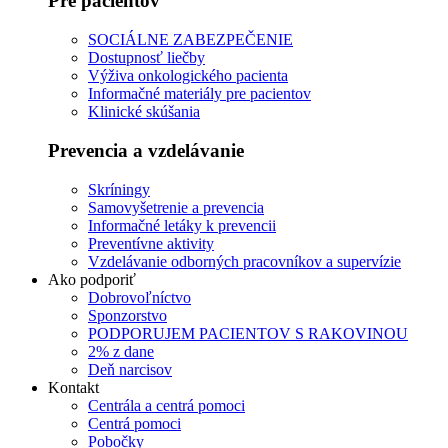
Pre pacientov
SOCIÁLNE ZABEZPEČENIE
Dostupnosť liečby
Výživa onkologického pacienta
Informačné materiály pre pacientov
Klinické skúšania
Prevencia a vzdelávanie
Skríningy
Samovyšetrenie a prevencia
Informačné letáky k prevencii
Preventívne aktivity
Vzdelávanie odborných pracovníkov a supervízie
Ako podporiť
Dobrovoľníctvo
Sponzorstvo
PODPORUJEM PACIENTOV S RAKOVINOU
2% z dane
Deň narcisov
Kontakt
Centrála a centrá pomoci
Centrá pomoci
Pobočky