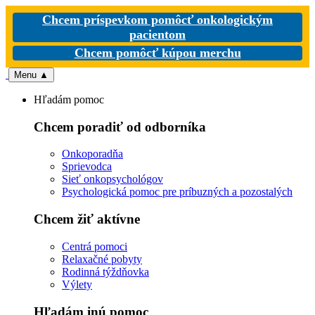
Chcem príspevkom pomôcť onkologickým
pacientom
Chcem pomôcť kúpou merchu
Menu
▲
Hľadám pomoc
Chcem poradiť od odborníka
Onkoporadňa
Sprievodca
Sieť onkopsychológov
Psychologická pomoc pre príbuzných a pozostalých
Chcem žiť aktívne
Centrá pomoci
Relaxačné pobyty
Rodinná týždňovka
Výlety
Hľadám inú pomoc