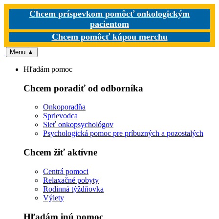
Chcem príspevkom pomôcť onkologickým
pacientom
Chcem pomôcť kúpou merchu
Menu
▲
Hľadám pomoc
Chcem poradiť od odborníka
Onkoporadňa
Sprievodca
Sieť onkopsychológov
Psychologická pomoc pre príbuzných a pozostalých
Chcem žiť aktívne
Centrá pomoci
Relaxačné pobyty
Rodinná týždňovka
Výlety
Hľadám inú pomoc