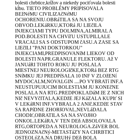
bolesti chrbtice,krížov a niekedy pociťovala bolesti
kĺbu. TIETO PROBLÉMY PRIPISOVALA
BEžNéMU CIVILIZAčNéMU
OCHORENIU.OBRáTILA SA NA SVOJU
OBVOD.LEKáRKU,KTORá JU LIEčILA
INJEKCIAMI TYPU DOLMINA,ALMIRAL A
POD.BOLESTI NA CHVíľU USTUPILI,ALE
VRACALI SA S ODSTUPOM čASU.A ZASE SA
LIEčILI "PANI DOKTORKOU"
INJEKCIAMI,PREDPISOVANíM LIEKOV OD
BOLESTI NAPR.GRANULE FLEKTORU. Až V
JANUáRI TOHTO ROKU JU POSLALA
MIESTNEJ NEUROLOGIčKE,KTORá BEZ RTG
SNíMKU JEJ PREDPíSALA 10 INF V ZLOžENí
MYDOCALM,NOVALGIN ....PO VYBRATí INF.A
NEUSTUPUJUCIM BOLESTIAM JU KONEčNE
POSLALA NA RTG.PREDPOKLADáM žE Z NICH
NIč NEVYčITALA,KEDžE JEJ KáZALA KUPIť SI
V LEKáRNI INF.VYBRALA 2 ANIč.KEDžE STAV
SA RAPíDNE ZHORšOVAL,NEVLáDALA
CHODIť,OBRATILA SA NA SVOJHO
ONKOL.LEKáRA,V TEN DEň ABSOLOVALA
RTG,ORTOPEDA A NEUROLOGA.ZáVER BOL
JEDNOZNAčNý-METASTáZY NA CHRBTICI
OSTEOLýZA.NA DRUHý DEň BOLA