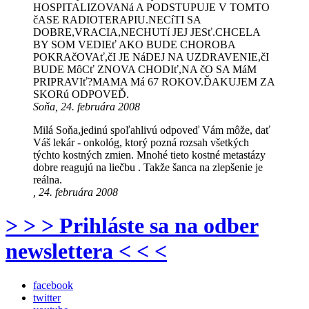
HOSPITALIZOVANá A PODSTUPUJE V TOMTO
čASE RADIOTERAPIU.NECíTI SA
DOBRE,VRACIA,NECHUTí JEJ JESť.CHCELA
BY SOM VEDIEť AKO BUDE CHOROBA
POKRAčOVAť,čI JE NáDEJ NA UZDRAVENIE,čI
BUDE MôCť ZNOVA CHODIť,NA čO SA MáM
PRIPRAVIť?MAMA Má 67 ROKOV.ĎAKUJEM ZA
SKORú ODPOVEĎ.
Soňa, 24. februára 2008
Milá Soňa,jedinú spoľahlivú odpoveď Vám môže, dať
Váš lekár - onkológ, ktorý pozná rozsah všetkých
týchto kostných zmien. Mnohé tieto kostné metastázy
dobre reagujú na liečbu . Takže šanca na zlepšenie je
reálna.
, 24. februára 2008
> > > Prihláste sa na odber
newslettera < < <
facebook
twitter