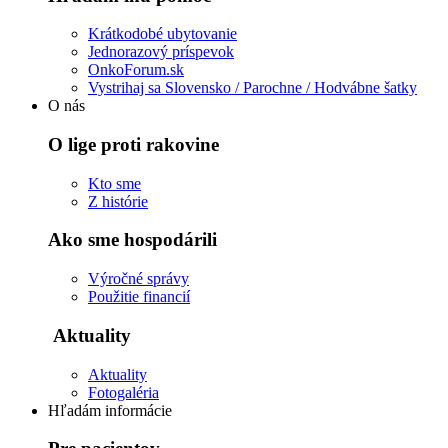
Krátkodobé ubytovanie
Jednorazový príspevok
OnkoForum.sk
Vystrihaj sa Slovensko / Parochne / Hodvábne šatky
O nás
O lige proti rakovine
Kto sme
Z histórie
Ako sme hospodárili
Výročné správy
Použitie financií
Aktuality
Aktuality
Fotogaléria
Hľadám informácie