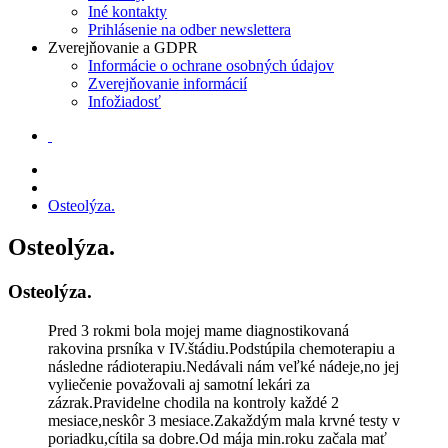
Iné kontakty
Prihlásenie na odber newslettera
Zverejňovanie a GDPR
Informácie o ochrane osobných údajov
Zverejňovanie informácií
Infožiadosť
Osteolýza.
Osteolýza.
Osteolýza.
Pred 3 rokmi bola mojej mame diagnostikovaná
rakovina prsníka v IV.štádiu.Podstúpila chemoterapiu a
následne rádioterapiu.Nedávali nám veľké nádeje,no jej
vyliečenie považovali aj samotní lekári za
zázrak.Pravidelne chodila na kontroly každé 2
mesiace,neskôr 3 mesiace.Zakaždým mala krvné testy v
poriadku,cítila sa dobre.Od mája min.roku začala mať