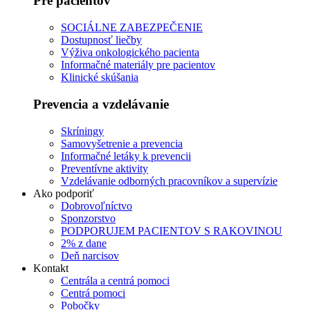
Pre pacientov
SOCIÁLNE ZABEZPEČENIE
Dostupnosť liečby
Výživa onkologického pacienta
Informačné materiály pre pacientov
Klinické skúšania
Prevencia a vzdelávanie
Skríningy
Samovyšetrenie a prevencia
Informačné letáky k prevencii
Preventívne aktivity
Vzdelávanie odborných pracovníkov a supervízie
Ako podporiť
Dobrovoľníctvo
Sponzorstvo
PODPORUJEM PACIENTOV S RAKOVINOU
2% z dane
Deň narcisov
Kontakt
Centrála a centrá pomoci
Centrá pomoci
Pobočky