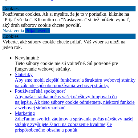
Cookies
Používame cookies. Ak si myslíte, že je to v poriadku, kliknite na
"Prijať všetko". Kliknutím na "Nastavenia" si tiež môžete vybrať,
aký druh súborov cookie chcete povoliť.
Nastavenia
Prijať všetko
Cookies
Vyberte, aké súbory cookie chcete prijať. Váš výber sa uloží na
jeden rok.
Nevyhnutné
Tieto súbory cookie nie sú voliteľné. Sú potrebné pre
fungovanie webovej stránky.
Štatistiky
Aby sme mohli zlepšiť funkčnosť a štruktúru webovej stránky
na základe spôsobu používania webovej stránky.
Používateľská spokojnosť
Aby naša stránka počas vašej návštevy fungovala čo
najlepšie. Ak tieto súbory cookie odmietnete, niektoré funkcie
z webovej stránky zmiznú.
Marketing
Zdieľaním svojich záujmov a správania počas návštevy našej
stránky zvyšujete šancu na zobrazenie kvalitnejšie
prispôsobeného obsahu a ponúk.