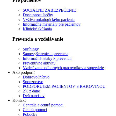
Pre pacientov
SOCIÁLNE ZABEZPEČENIE
Dostupnosť liečby
Výživa onkologického pacienta
Informačné materiály pre pacientov
Klinické skúšania
Prevencia a vzdelávanie
Skríningy
Samovyšetrenie a prevencia
Informačné letáky k prevencii
Preventívne aktivity
Vzdelávanie odborných pracovníkov a supervízie
Ako podporiť
Dobrovoľníctvo
Sponzorstvo
PODPORUJEM PACIENTOV S RAKOVINOU
2% z dane
Deň narcisov
Kontakt
Centrála a centrá pomoci
Centrá pomoci
Pobočky