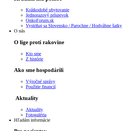
Krátkodobé ubytovanie
Jednorazový príspevok
OnkoForum.sk
Vystrihaj sa Slovensko / Parochne / Hodvábne šatky
O nás
O lige proti rakovine
Kto sme
Z histórie
Ako sme hospodárili
Výročné správy
Použitie financií
Aktuality
Aktuality
Fotogaléria
Hľadám informácie