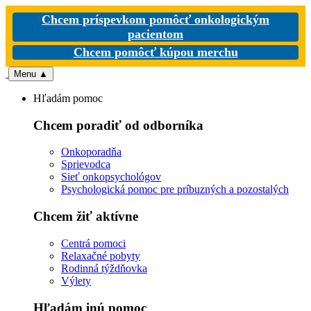
Chcem príspevkom pomôcť onkologickým
pacientom
Chcem pomôcť kúpou merchu
Menu
▲
Hľadám pomoc
Chcem poradiť od odborníka
Onkoporadňa
Sprievodca
Sieť onkopsychológov
Psychologická pomoc pre príbuzných a pozostalých
Chcem žiť aktívne
Centrá pomoci
Relaxačné pobyty
Rodinná týždňovka
Výlety
Hľadám inú pomoc