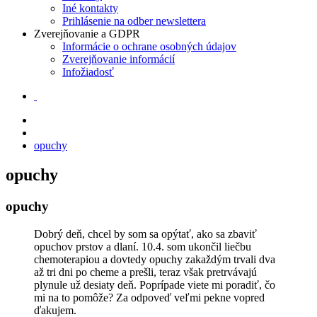
Iné kontakty
Prihlásenie na odber newslettera
Zverejňovanie a GDPR
Informácie o ochrane osobných údajov
Zverejňovanie informácií
Infožiadosť
opuchy
opuchy
opuchy
Dobrý deň, chcel by som sa opýtať, ako sa zbaviť
opuchov prstov a dlaní. 10.4. som ukončil liečbu
chemoterapiou a dovtedy opuchy zakaždým trvali dva
až tri dni po cheme a prešli, teraz však pretrvávajú
plynule už desiaty deň. Poprípade viete mi poradiť, čo
mi na to pomôže? Za odpoveď veľmi pekne vopred
ďakujem.