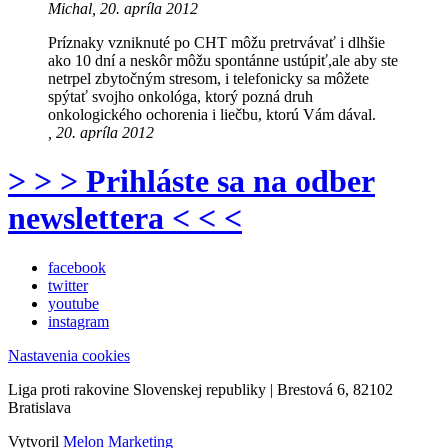
Michal, 20. apríla 2012
Príznaky vzniknuté po CHT môžu pretrvávať i dlhšie
ako 10 dní a neskôr môžu spontánne ustúpiť,ale aby ste
netrpel zbytočným stresom, i telefonicky sa môžete
spýtať svojho onkológa, ktorý pozná druh
onkologického ochorenia i liečbu, ktorú Vám dával.
, 20. apríla 2012
> > > Prihláste sa na odber
newslettera < < <
facebook
twitter
youtube
instagram
Nastavenia cookies
Liga proti rakovine Slovenskej republiky | Brestová 6, 82102
Bratislava
Vytvoril
Melon Marketing