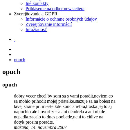
Iné kontakty
Prihlásenie na odber newslettera
Zverejňovanie a GDPR
Informácie o ochrane osobných údajov
Zverejňovanie informácií
Infožiadosť
opuch
opuch
opuch
dobry vecer chcel by som sa s vami poradit,neviem co
sa mohlo prihodit mojej priatelke,stazuje sa na bolest na
lavej strane pri mieste kde koncia rebra,troska jej to aj
napuchlo ale hovori ze sa ani neudrela a ani nikde
nepadla.zacalo to dnes poobede,neni to citlive na
dotyk.prosim poradte.
martina, 14. novembra 2007