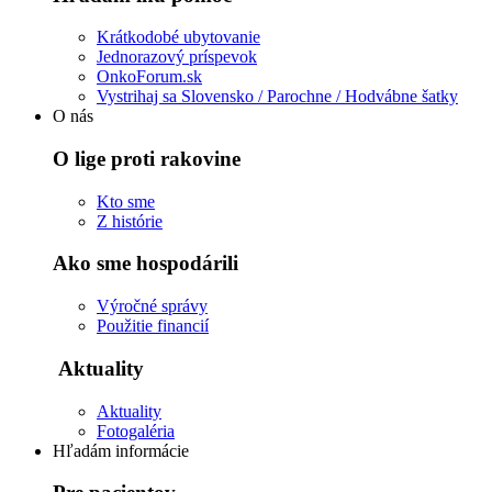
Krátkodobé ubytovanie
Jednorazový príspevok
OnkoForum.sk
Vystrihaj sa Slovensko / Parochne / Hodvábne šatky
O nás
O lige proti rakovine
Kto sme
Z histórie
Ako sme hospodárili
Výročné správy
Použitie financií
Aktuality
Aktuality
Fotogaléria
Hľadám informácie