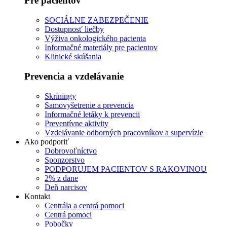
Pre pacientov
SOCIÁLNE ZABEZPEČENIE
Dostupnosť liečby
Výživa onkologického pacienta
Informačné materiály pre pacientov
Klinické skúšania
Prevencia a vzdelávanie
Skríningy
Samovyšetrenie a prevencia
Informačné letáky k prevencii
Preventívne aktivity
Vzdelávanie odborných pracovníkov a supervízie
Ako podporiť
Dobrovoľníctvo
Sponzorstvo
PODPORUJEM PACIENTOV S RAKOVINOU
2% z dane
Deň narcisov
Kontakt
Centrála a centrá pomoci
Centrá pomoci
Pobočky