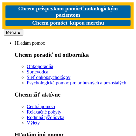
Chcem príspevkom pomôcť onkologickým
pacientom
Chcem pomôcť kúpou merchu
Menu
▲
Hľadám pomoc
Chcem poradiť od odborníka
Onkoporadňa
Sprievodca
Sieť onkopsychológov
Psychologická pomoc pre príbuzných a pozostalých
Chcem žiť aktívne
Centrá pomoci
Relaxačné pobyty
Rodinná týždňovka
Výlety
Hľadám inú pomoc