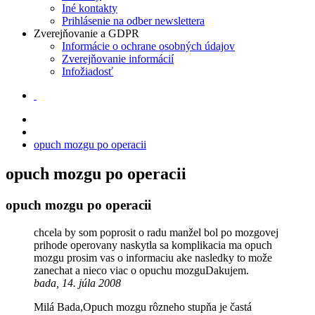
Iné kontakty
Prihlásenie na odber newslettera
Zverejňovanie a GDPR
Informácie o ochrane osobných údajov
Zverejňovanie informácií
Infožiadosť
opuch mozgu po operacii
opuch mozgu po operacii
opuch mozgu po operacii
chcela by som poprosit o radu manžel bol po mozgovej
prihode operovany naskytla sa komplikacia ma opuch
mozgu prosim vas o informaciu ake nasledky to može
zanechat a nieco viac o opuchu mozguDakujem.
bada, 14. júla 2008
Milá Bada,Opuch mozgu rôzneho stupňa je častá