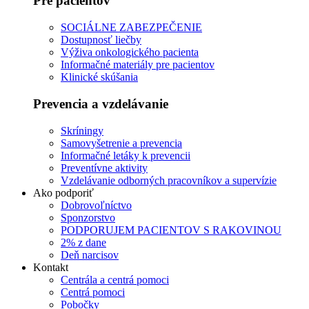
Pre pacientov
SOCIÁLNE ZABEZPEČENIE
Dostupnosť liečby
Výživa onkologického pacienta
Informačné materiály pre pacientov
Klinické skúšania
Prevencia a vzdelávanie
Skríningy
Samovyšetrenie a prevencia
Informačné letáky k prevencii
Preventívne aktivity
Vzdelávanie odborných pracovníkov a supervízie
Ako podporiť
Dobrovoľníctvo
Sponzorstvo
PODPORUJEM PACIENTOV S RAKOVINOU
2% z dane
Deň narcisov
Kontakt
Centrála a centrá pomoci
Centrá pomoci
Pobočky