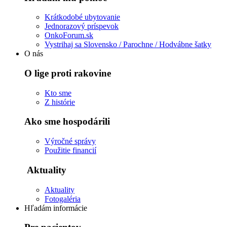
Krátkodobé ubytovanie
Jednorazový príspevok
OnkoForum.sk
Vystrihaj sa Slovensko / Parochne / Hodvábne šatky
O nás
O lige proti rakovine
Kto sme
Z histórie
Ako sme hospodárili
Výročné správy
Použitie financií
Aktuality
Aktuality
Fotogaléria
Hľadám informácie