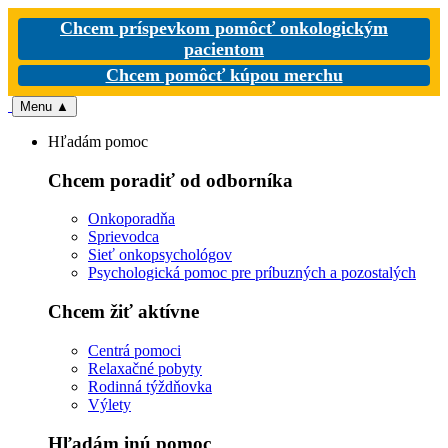
Chcem príspevkom pomôcť onkologickým
pacientom
Chcem pomôcť kúpou merchu
Menu
▲
Hľadám pomoc
Chcem poradiť od odborníka
Onkoporadňa
Sprievodca
Sieť onkopsychológov
Psychologická pomoc pre príbuzných a pozostalých
Chcem žiť aktívne
Centrá pomoci
Relaxačné pobyty
Rodinná týždňovka
Výlety
Hľadám inú pomoc