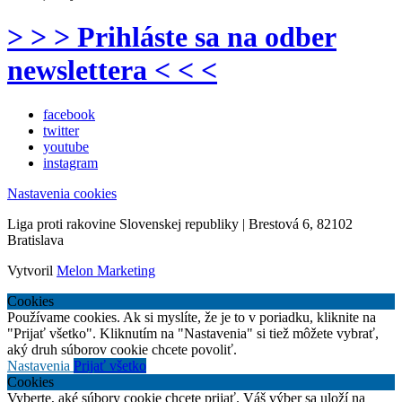
> > > Prihláste sa na odber
newslettera < < <
facebook
twitter
youtube
instagram
Nastavenia cookies
Liga proti rakovine Slovenskej republiky | Brestová 6, 82102
Bratislava
Vytvoril
Melon Marketing
Cookies
Používame cookies. Ak si myslíte, že je to v poriadku, kliknite na
"Prijať všetko". Kliknutím na "Nastavenia" si tiež môžete vybrať,
aký druh súborov cookie chcete povoliť.
Nastavenia
Prijať všetko
Cookies
Vyberte, aké súbory cookie chcete prijať. Váš výber sa uloží na