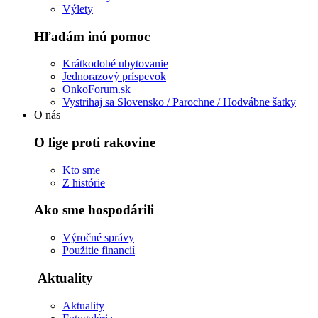
Výlety
Hľadám inú pomoc
Krátkodobé ubytovanie
Jednorazový príspevok
OnkoForum.sk
Vystrihaj sa Slovensko / Parochne / Hodvábne šatky
O nás
O lige proti rakovine
Kto sme
Z histórie
Ako sme hospodárili
Výročné správy
Použitie financií
Aktuality
Aktuality