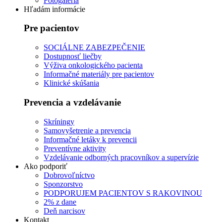
Fotogaléria
Hľadám informácie
Pre pacientov
SOCIÁLNE ZABEZPEČENIE
Dostupnosť liečby
Výživa onkologického pacienta
Informačné materiály pre pacientov
Klinické skúšania
Prevencia a vzdelávanie
Skríningy
Samovyšetrenie a prevencia
Informačné letáky k prevencii
Preventívne aktivity
Vzdelávanie odborných pracovníkov a supervízie
Ako podporiť
Dobrovoľníctvo
Sponzorstvo
PODPORUJEM PACIENTOV S RAKOVINOU
2% z dane
Deň narcisov
Kontakt