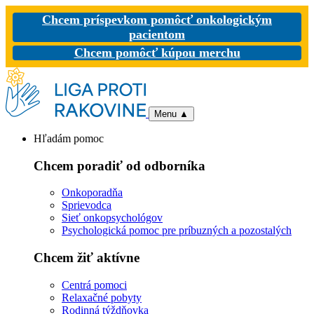
Chcem príspevkom pomôcť onkologickým
pacientom
Chcem pomôcť kúpou merchu
Menu
▲
Hľadám pomoc
Chcem poradiť od odborníka
Onkoporadňa
Sprievodca
Sieť onkopsychológov
Psychologická pomoc pre príbuzných a pozostalých
Chcem žiť aktívne
Centrá pomoci
Relaxačné pobyty
Rodinná týždňovka