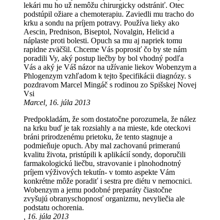
lekári mu ho už nemôžu chirurgicky odstrániť. Otec
podstúpil ožiare a chemoterapiu. Zaviedli mu tracho do
krku a sondu na príjem potravy. Používa lieky ako
Aescin, Prednison, Biseptol, Novalgin, Helicid a
náplaste proti bolesti. Opuch sa mu aj napriek tomu
rapidne zväčšil. Chceme Vás poprosiť čo by ste nám
poradili Vy, aký postup liečby by bol vhodný podľa
Vás a aký je Váš názor na užívanie liekov Wobenzym a
Phlogenzym vzhľadom k tejto špecifikácii diagnózy. s
pozdravom Marcel Mingáč s rodinou zo Spišskej Novej
Vsi
Marcel, 16. júla 2013
Predpokladám, že som dostatočne porozumela, že nález
na krku buď je tak rozsiahly a na mieste, kde oteckovi
bráni prirodzenému prietoku, že tento stagnuje a
podmieňuje opuch. Aby mal zachovanú primeranú
kvalitu života, pristúpili k aplikácií sondy, doporučili
farmakologickú liečbu, stravovanie i plnohodnotný
príjem výživových tekutín- v tomto aspekte Vám
konkrétne môže poradiť i sestra pre diétu v nemocnici.
Wobenzym a jemu podobné preparáty čiastočne
zvyšujú obranyschopnosť organizmu, nevyliečia ale
podstatu ochorenia.
, 16. júla 2013