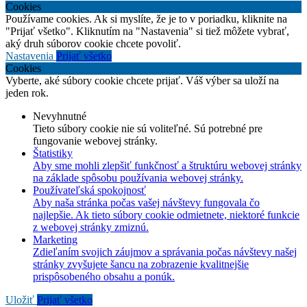
Cookies
Používame cookies. Ak si myslíte, že je to v poriadku, kliknite na
"Prijať všetko". Kliknutím na "Nastavenia" si tiež môžete vybrať,
aký druh súborov cookie chcete povoliť.
Nastavenia
Prijať všetko
Cookies
Vyberte, aké súbory cookie chcete prijať. Váš výber sa uloží na
jeden rok.
Nevyhnutné
Tieto súbory cookie nie sú voliteľné. Sú potrebné pre
fungovanie webovej stránky.
Štatistiky
Aby sme mohli zlepšiť funkčnosť a štruktúru webovej stránky
na základe spôsobu používania webovej stránky.
Používateľská spokojnosť
Aby naša stránka počas vašej návštevy fungovala čo
najlepšie. Ak tieto súbory cookie odmietnete, niektoré funkcie
z webovej stránky zmiznú.
Marketing
Zdieľaním svojich záujmov a správania počas návštevy našej
stránky zvyšujete šancu na zobrazenie kvalitnejšie
prispôsobeného obsahu a ponúk.
Uložiť
Prijať všetko