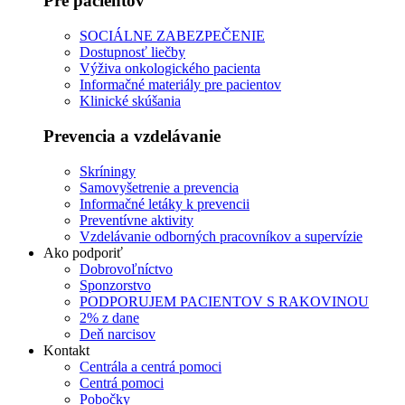
Pre pacientov
SOCIÁLNE ZABEZPEČENIE
Dostupnosť liečby
Výživa onkologického pacienta
Informačné materiály pre pacientov
Klinické skúšania
Prevencia a vzdelávanie
Skríningy
Samovyšetrenie a prevencia
Informačné letáky k prevencii
Preventívne aktivity
Vzdelávanie odborných pracovníkov a supervízie
Ako podporiť
Dobrovoľníctvo
Sponzorstvo
PODPORUJEM PACIENTOV S RAKOVINOU
2% z dane
Deň narcisov
Kontakt
Centrála a centrá pomoci
Centrá pomoci
Pobočky