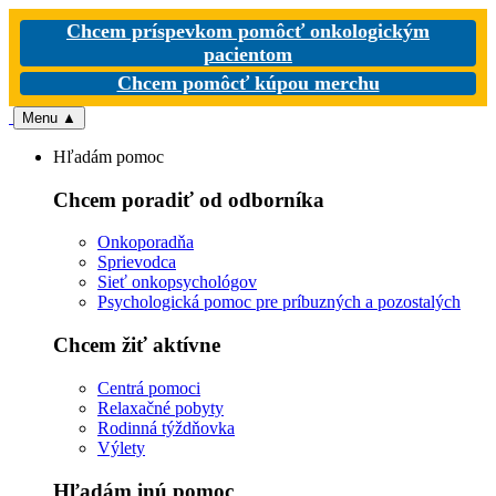
Chcem príspevkom pomôcť onkologickým
pacientom
Chcem pomôcť kúpou merchu
Menu
▲
Hľadám pomoc
Chcem poradiť od odborníka
Onkoporadňa
Sprievodca
Sieť onkopsychológov
Psychologická pomoc pre príbuzných a pozostalých
Chcem žiť aktívne
Centrá pomoci
Relaxačné pobyty
Rodinná týždňovka
Výlety
Hľadám inú pomoc