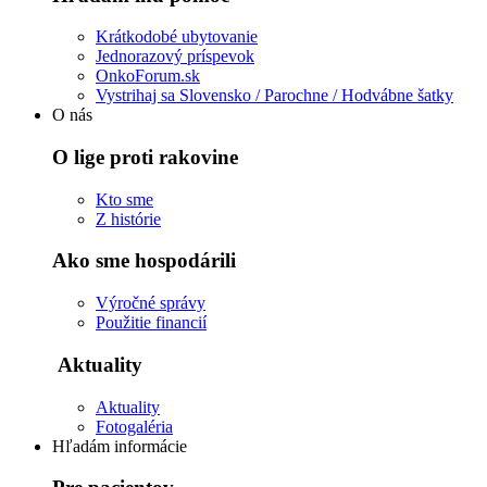
Krátkodobé ubytovanie
Jednorazový príspevok
OnkoForum.sk
Vystrihaj sa Slovensko / Parochne / Hodvábne šatky
O nás
O lige proti rakovine
Kto sme
Z histórie
Ako sme hospodárili
Výročné správy
Použitie financií
Aktuality
Aktuality
Fotogaléria
Hľadám informácie