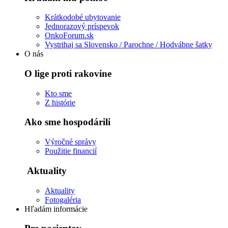
Krátkodobé ubytovanie
Jednorazový príspevok
OnkoForum.sk
Vystrihaj sa Slovensko / Parochne / Hodvábne šatky
O nás
O lige proti rakovine
Kto sme
Z histórie
Ako sme hospodárili
Výročné správy
Použitie financií
Aktuality
Aktuality
Fotogaléria
Hľadám informácie