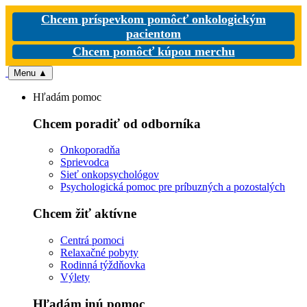
Chcem príspevkom pomôcť onkologickým
pacientom
Chcem pomôcť kúpou merchu
Menu
▲
Hľadám pomoc
Chcem poradiť od odborníka
Onkoporadňa
Sprievodca
Sieť onkopsychológov
Psychologická pomoc pre príbuzných a pozostalých
Chcem žiť aktívne
Centrá pomoci
Relaxačné pobyty
Rodinná týždňovka
Výlety
Hľadám inú pomoc