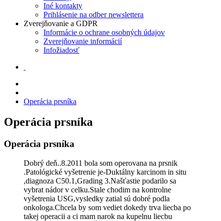
Iné kontakty
Prihlásenie na odber newslettera
Zverejňovanie a GDPR
Informácie o ochrane osobných údajov
Zverejňovanie informácií
Infožiadosť
Operácia prsníka
Operácia prsníka
Operácia prsníka
Dobrý deň..8.2011 bola som operovana na prsnik
.Patológické vyšetrenie je-Duktálny karcinom in situ
,diagnoza C50.1,Grading 3.Našťastie podarilo sa
vybrat nádor v celku.Stale chodim na kontrolne
vyšetrenia USG,vysledky zatial sú dobré podla
onkologa.Chcela by som vediet dokedy trva liecba po
takej operacii a ci mam narok na kupelnu liecbu