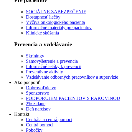
Pre pacientov
SOCIÁLNE ZABEZPEČENIE
Dostupnosť liečby
Výživa onkologického pacienta
Informačné materiály pre pacientov
Klinické skúšania
Prevencia a vzdelávanie
Skríningy
Samovyšetrenie a prevencia
Informačné letáky k prevencii
Preventívne aktivity
Vzdelávanie odborných pracovníkov a supervízie
Ako podporiť
Dobrovoľníctvo
Sponzorstvo
PODPORUJEM PACIENTOV S RAKOVINOU
2% z dane
Deň narcisov
Kontakt
Centrála a centrá pomoci
Centrá pomoci
Pobočky