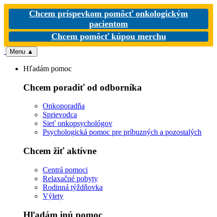
Chcem príspevkom pomôcť onkologickým
pacientom
Chcem pomôcť kúpou merchu
Menu
▲
Hľadám pomoc
Chcem poradiť od odborníka
Onkoporadňa
Sprievodca
Sieť onkopsychológov
Psychologická pomoc pre príbuzných a pozostalých
Chcem žiť aktívne
Centrá pomoci
Relaxačné pobyty
Rodinná týždňovka
Výlety
Hľadám inú pomoc