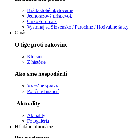
Krátkodobé ubytovanie
Jednorazový príspevok
OnkoForum.sk
Vystrihaj sa Slovensko / Parochne / Hodvábne šatky
O nás
O lige proti rakovine
Kto sme
Z histórie
Ako sme hospodárili
Výročné správy
Použitie financií
Aktuality
Aktuality
Fotogaléria
Hľadám informácie