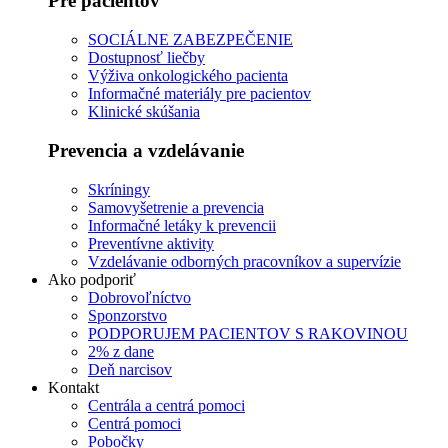
Pre pacientov
SOCIÁLNE ZABEZPEČENIE
Dostupnosť liečby
Výživa onkologického pacienta
Informačné materiály pre pacientov
Klinické skúšania
Prevencia a vzdelávanie
Skríningy
Samovyšetrenie a prevencia
Informačné letáky k prevencii
Preventívne aktivity
Vzdelávanie odborných pracovníkov a supervízie
Ako podporiť
Dobrovoľníctvo
Sponzorstvo
PODPORUJEM PACIENTOV S RAKOVINOU
2% z dane
Deň narcisov
Kontakt
Centrála a centrá pomoci
Centrá pomoci
Pobočky