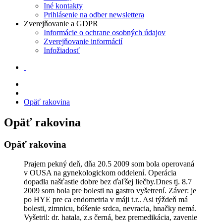
Iné kontakty
Prihlásenie na odber newslettera
Zverejňovanie a GDPR
Informácie o ochrane osobných údajov
Zverejňovanie informácií
Infožiadosť
Opäť rakovina
Opäť rakovina
Opäť rakovina
Prajem pekný deň, dňa 20.5 2009 som bola operovaná
v OUSA na gynekologickom oddelení. Operácia
dopadla našťastie dobre bez ďaľšej liečby.Dnes tj. 8.7
2009 som bola pre bolesti na gastro vyšetrení. Záver: je
po HYE pre ca endometria v máji t.r.. Asi týždeň má
bolesti, zimnicu, búšenie srdca, nevracia, hnačky nemá.
Vyšetril: dr. hatala, z.s černá, bez premedikácia, zavenie