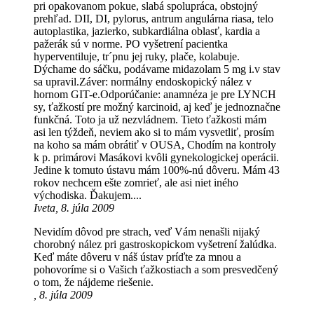
pri opakovanom pokue, slabá spolupráca, obstojný
prehľad. DII, DI, pylorus, antrum angulárna riasa, telo
autoplastika, jazierko, subkardiálna oblasť, kardia a
pažerák sú v norme. PO vyšetrení pacientka
hyperventiluje, tr´pnu jej ruky, plače, kolabuje.
Dýchame do sáčku, podávame midazolam 5 mg i.v stav
sa upravil.Záver: normálny endoskopický nález v
hornom GIT-e.Odporúčanie: anamnéza je pre LYNCH
sy, ťažkostí pre možný karcinoid, aj keď je jednoznačne
funkčná. Toto ja už nezvládnem. Tieto ťažkosti mám
asi len týždeň, neviem ako si to mám vysvetliť, prosím
na koho sa mám obrátiť v OUSA, Chodím na kontroly
k p. primárovi Masákovi kvôli gynekologickej operácii.
Jedine k tomuto ústavu mám 100%-nú dôveru. Mám 43
rokov nechcem ešte zomrieť, ale asi niet iného
východiska. Ďakujem....
Iveta, 8. júla 2009
Nevidím dôvod pre strach, veď Vám nenašli nijaký
chorobný nález pri gastroskopickom vyšetrení žalúdka.
Keď máte dôveru v náš ústav príďte za mnou a
pohovoríme si o Vašich ťažkostiach a som presvedčený
o tom, že nájdeme riešenie.
, 8. júla 2009