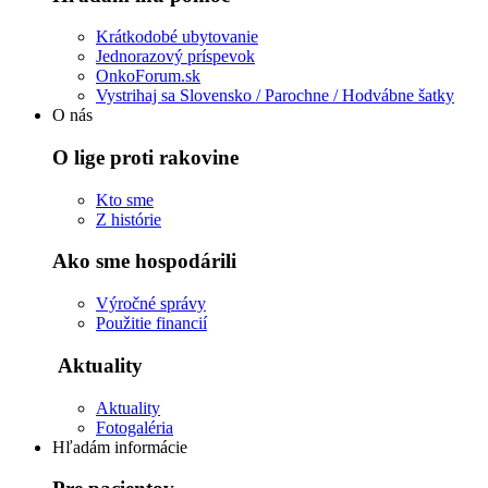
Krátkodobé ubytovanie
Jednorazový príspevok
OnkoForum.sk
Vystrihaj sa Slovensko / Parochne / Hodvábne šatky
O nás
O lige proti rakovine
Kto sme
Z histórie
Ako sme hospodárili
Výročné správy
Použitie financií
Aktuality
Aktuality
Fotogaléria
Hľadám informácie