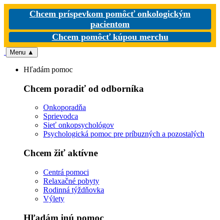
Chcem príspevkom pomôcť onkologickým
pacientom
Chcem pomôcť kúpou merchu
Menu
▲
Hľadám pomoc
Chcem poradiť od odborníka
Onkoporadňa
Sprievodca
Sieť onkopsychológov
Psychologická pomoc pre príbuzných a pozostalých
Chcem žiť aktívne
Centrá pomoci
Relaxačné pobyty
Rodinná týždňovka
Výlety
Hľadám inú pomoc