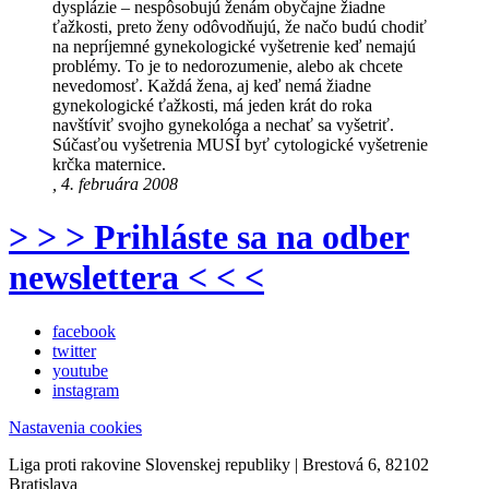
dysplázie – nespôsobujú ženám obyčajne žiadne
ťažkosti, preto ženy odôvodňujú, že načo budú chodiť
na nepríjemné gynekologické vyšetrenie keď nemajú
problémy. To je to nedorozumenie, alebo ak chcete
nevedomosť. Každá žena, aj keď nemá žiadne
gynekologické ťažkosti, má jeden krát do roka
navštíviť svojho gynekológa a nechať sa vyšetriť.
Súčasťou vyšetrenia MUSÍ byť cytologické vyšetrenie
krčka maternice.
, 4. februára 2008
> > > Prihláste sa na odber
newslettera < < <
facebook
twitter
youtube
instagram
Nastavenia cookies
Liga proti rakovine Slovenskej republiky | Brestová 6, 82102
Bratislava