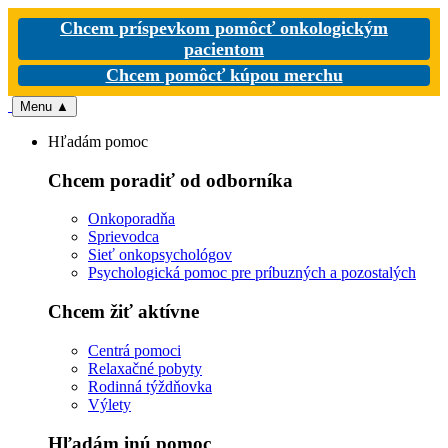
Chcem príspevkom pomôcť onkologickým
pacientom
Chcem pomôcť kúpou merchu
Menu
▲
Hľadám pomoc
Chcem poradiť od odborníka
Onkoporadňa
Sprievodca
Sieť onkopsychológov
Psychologická pomoc pre príbuzných a pozostalých
Chcem žiť aktívne
Centrá pomoci
Relaxačné pobyty
Rodinná týždňovka
Výlety
Hľadám inú pomoc