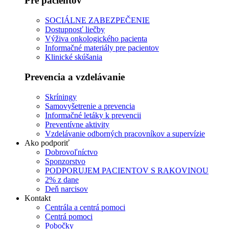
Pre pacientov
SOCIÁLNE ZABEZPEČENIE
Dostupnosť liečby
Výživa onkologického pacienta
Informačné materiály pre pacientov
Klinické skúšania
Prevencia a vzdelávanie
Skríningy
Samovyšetrenie a prevencia
Informačné letáky k prevencii
Preventívne aktivity
Vzdelávanie odborných pracovníkov a supervízie
Ako podporiť
Dobrovoľníctvo
Sponzorstvo
PODPORUJEM PACIENTOV S RAKOVINOU
2% z dane
Deň narcisov
Kontakt
Centrála a centrá pomoci
Centrá pomoci
Pobočky