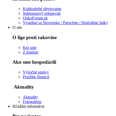
Krátkodobé ubytovanie
Jednorazový príspevok
OnkoForum.sk
Vystrihaj sa Slovensko / Parochne / Hodvábne šatky
O nás
O lige proti rakovine
Kto sme
Z histórie
Ako sme hospodárili
Výročné správy
Použitie financií
Aktuality
Aktuality
Fotogaléria
Hľadám informácie