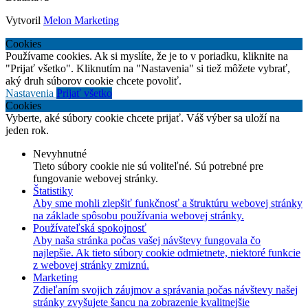
Vytvoril
Melon Marketing
Cookies
Používame cookies. Ak si myslíte, že je to v poriadku, kliknite na
"Prijať všetko". Kliknutím na "Nastavenia" si tiež môžete vybrať,
aký druh súborov cookie chcete povoliť.
Nastavenia
Prijať všetko
Cookies
Vyberte, aké súbory cookie chcete prijať. Váš výber sa uloží na
jeden rok.
Nevyhnutné
Tieto súbory cookie nie sú voliteľné. Sú potrebné pre
fungovanie webovej stránky.
Štatistiky
Aby sme mohli zlepšiť funkčnosť a štruktúru webovej stránky
na základe spôsobu používania webovej stránky.
Používateľská spokojnosť
Aby naša stránka počas vašej návštevy fungovala čo
najlepšie. Ak tieto súbory cookie odmietnete, niektoré funkcie
z webovej stránky zmiznú.
Marketing
Zdieľaním svojich záujmov a správania počas návštevy našej
stránky zvyšujete šancu na zobrazenie kvalitnejšie