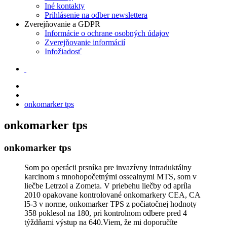
Iné kontakty
Prihlásenie na odber newslettera
Zverejňovanie a GDPR
Informácie o ochrane osobných údajov
Zverejňovanie informácií
Infožiadosť
onkomarker tps
onkomarker tps
onkomarker tps
Som po operácii prsníka pre invazívny intraduktálny
karcinom s mnohopočetnými ossealnymi MTS, som v
liečbe Letrzol a Zometa. V priebehu liečby od apríla
2010 opakovane kontrolované onkomarkery CEA, CA
l5-3 v norme, onkomarker TPS z počiatočnej hodnoty
358 poklesol na 180, pri kontrolnom odbere pred 4
týždňami výstup na 640.Viem, že mi doporučíte