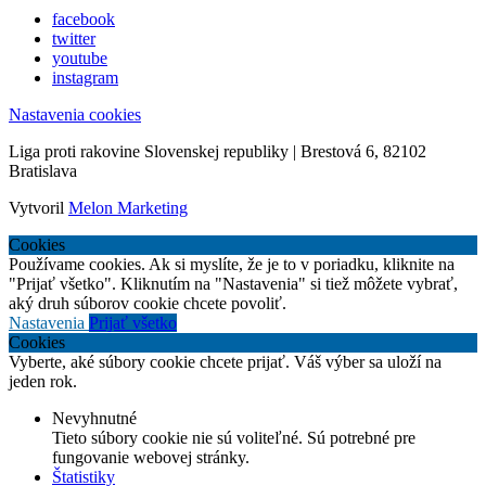
facebook
twitter
youtube
instagram
Nastavenia cookies
Liga proti rakovine Slovenskej republiky | Brestová 6, 82102
Bratislava
Vytvoril
Melon Marketing
Cookies
Používame cookies. Ak si myslíte, že je to v poriadku, kliknite na
"Prijať všetko". Kliknutím na "Nastavenia" si tiež môžete vybrať,
aký druh súborov cookie chcete povoliť.
Nastavenia
Prijať všetko
Cookies
Vyberte, aké súbory cookie chcete prijať. Váš výber sa uloží na
jeden rok.
Nevyhnutné
Tieto súbory cookie nie sú voliteľné. Sú potrebné pre
fungovanie webovej stránky.
Štatistiky