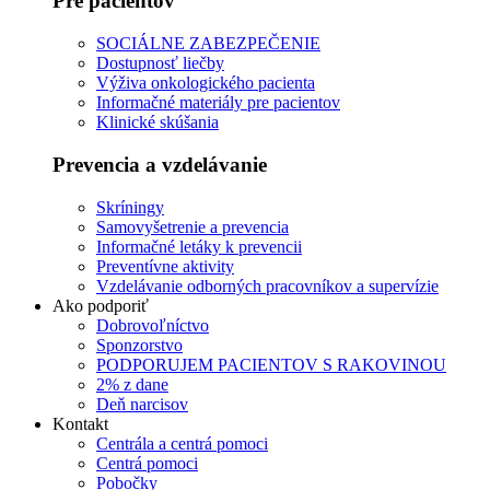
Pre pacientov
SOCIÁLNE ZABEZPEČENIE
Dostupnosť liečby
Výživa onkologického pacienta
Informačné materiály pre pacientov
Klinické skúšania
Prevencia a vzdelávanie
Skríningy
Samovyšetrenie a prevencia
Informačné letáky k prevencii
Preventívne aktivity
Vzdelávanie odborných pracovníkov a supervízie
Ako podporiť
Dobrovoľníctvo
Sponzorstvo
PODPORUJEM PACIENTOV S RAKOVINOU
2% z dane
Deň narcisov
Kontakt
Centrála a centrá pomoci
Centrá pomoci
Pobočky