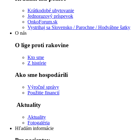
Krátkodobé ubytovanie
Jednorazový príspevok
OnkoForum.sk
Vystrihaj sa Slovensko / Parochne / Hodvábne šatky
O nás
O lige proti rakovine
Kto sme
Z histórie
Ako sme hospodárili
Výročné správy
Použitie financií
Aktuality
Aktuality
Fotogaléria
Hľadám informácie