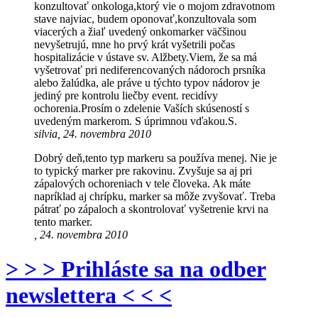
konzultovať onkologa,ktorý vie o mojom zdravotnom
stave najviac, budem oponovať,konzultovala som
viacerých a žiaľ uvedený onkomarker väčšinou
nevyšetrujú, mne ho prvý krát vyšetrili počas
hospitalizácie v ústave sv. Alžbety.Viem, že sa má
vyšetrovať pri nediferencovaných nádoroch prsníka
alebo žalúdka, ale práve u týchto typov nádorov je
jediný pre kontrolu liečby event. recidívy
ochorenia.Prosím o zdelenie Vaších skúseností s
uvedeným markerom. S úprimnou vďakou.S.
silvia, 24. novembra 2010
Dobrý deň,tento typ markeru sa používa menej. Nie je
to typický marker pre rakovinu. Zvyšuje sa aj pri
zápalových ochoreniach v tele človeka. Ak máte
napríklad aj chrípku, marker sa môže zvyšovať. Treba
pátrať po zápaloch a skontrolovať vyšetrenie krvi na
tento marker.
, 24. novembra 2010
> > > Prihláste sa na odber
newslettera < < <