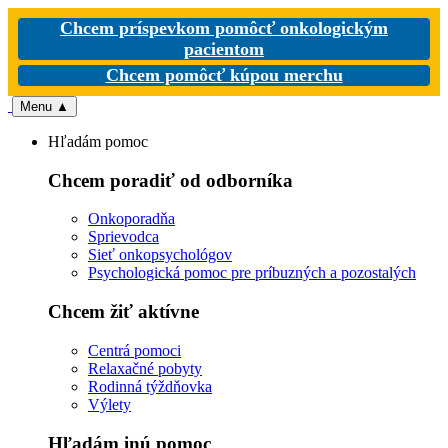
Chcem príspevkom pomôcť onkologickým
pacientom
Chcem pomôcť kúpou merchu
Menu
▲
Hľadám pomoc
Chcem poradiť od odborníka
Onkoporadňa
Sprievodca
Sieť onkopsychológov
Psychologická pomoc pre príbuzných a pozostalých
Chcem žiť aktívne
Centrá pomoci
Relaxačné pobyty
Rodinná týždňovka
Výlety
Hľadám inú pomoc