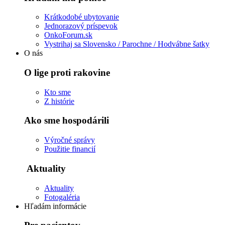
Krátkodobé ubytovanie
Jednorazový príspevok
OnkoForum.sk
Vystrihaj sa Slovensko / Parochne / Hodvábne šatky
O nás
O lige proti rakovine
Kto sme
Z histórie
Ako sme hospodárili
Výročné správy
Použitie financií
Aktuality
Aktuality
Fotogaléria
Hľadám informácie