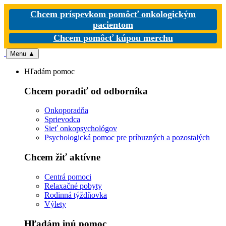
Chcem príspevkom pomôcť onkologickým
pacientom
Chcem pomôcť kúpou merchu
Menu
▲
Hľadám pomoc
Chcem poradiť od odborníka
Onkoporadňa
Sprievodca
Sieť onkopsychológov
Psychologická pomoc pre príbuzných a pozostalých
Chcem žiť aktívne
Centrá pomoci
Relaxačné pobyty
Rodinná týždňovka
Výlety
Hľadám inú pomoc