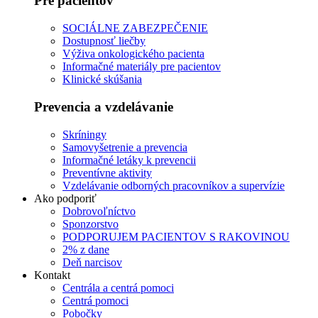
Pre pacientov
SOCIÁLNE ZABEZPEČENIE
Dostupnosť liečby
Výživa onkologického pacienta
Informačné materiály pre pacientov
Klinické skúšania
Prevencia a vzdelávanie
Skríningy
Samovyšetrenie a prevencia
Informačné letáky k prevencii
Preventívne aktivity
Vzdelávanie odborných pracovníkov a supervízie
Ako podporiť
Dobrovoľníctvo
Sponzorstvo
PODPORUJEM PACIENTOV S RAKOVINOU
2% z dane
Deň narcisov
Kontakt
Centrála a centrá pomoci
Centrá pomoci
Pobočky