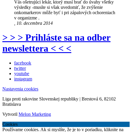
Vás ošetrujúci lekár, ktorý musí brať do úvahy všetky
výsledky -musíte si však uvedomiť, že zvýšenie
onkomarkerov môže byť i pri zápalových ochoreniach
v organizme .
, 10. decembra 2014
> > > Prihláste sa na odber
newslettera < < <
facebook
twitter
youtube
instagram
Nastavenia cookies
Liga proti rakovine Slovenskej republiky | Brestová 6, 82102
Bratislava
Vytvoril
Melon Marketing
Cookies
Používame cookies. Ak si myslíte, že je to v poriadku, kliknite na