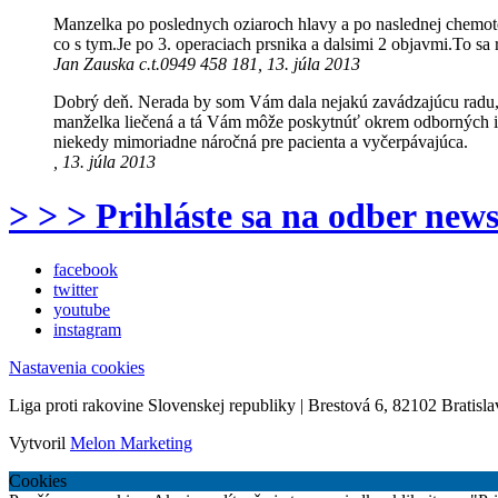
Manzelka po poslednych oziaroch hlavy a po naslednej chemoterap
co s tym.Je po 3. operaciach prsnika a dalsimi 2 objavmi.To sa ries
Jan Zauska c.t.0949 458 181, 13. júla 2013
Dobrý deň. Nerada by som Vám dala nejakú zavádzajúcu radu, n
manželka liečená a tá Vám môže poskytnúť okrem odborných i pr
niekedy mimoriadne náročná pre pacienta a vyčerpávajúca.
, 13. júla 2013
> > > Prihláste sa na odber news
facebook
twitter
youtube
instagram
Nastavenia cookies
Liga proti rakovine Slovenskej republiky | Brestová 6, 82102 Bratisla
Vytvoril
Melon Marketing
Cookies