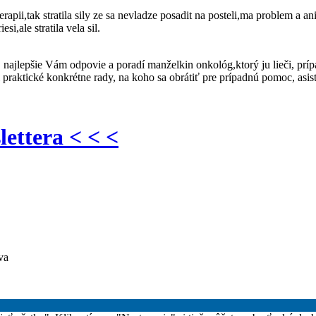
ii,tak stratila sily ze sa nevladze posadit na posteli,ma problem a ani 
i,ale stratila vela sil.
ajlepšie Vám odpovie a poradí manželkin onkológ,ktorý ju lieči, príp
aktické konkrétne rady, na koho sa obrátiť pre prípadnú pomoc, asiste
lettera < < <
va