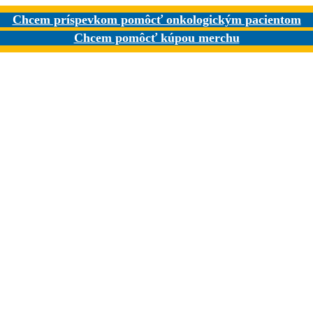
Chcem príspevkom pomôcť onkologickým pacientom
Chcem pomôcť kúpou merchu