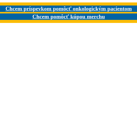
Chcem príspevkom pomôcť onkologickým pacientom
Chcem pomôcť kúpou merchu