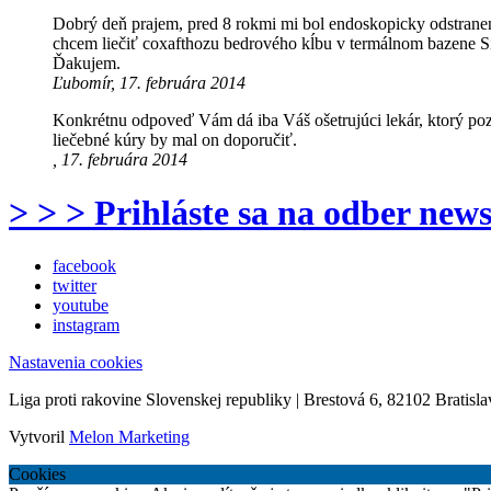
Dobrý deň prajem, pred 8 rokmi mi bol endoskopicky odstranený 
chcem liečiť coxafthozu bedrového kĺbu v termálnom bazene S
Ďakujem.
Ľubomír, 17. februára 2014
Konkrétnu odpoveď Vám dá iba Váš ošetrujúci lekár, ktorý poz
liečebné kúry by mal on doporučiť.
, 17. februára 2014
> > > Prihláste sa na odber news
facebook
twitter
youtube
instagram
Nastavenia cookies
Liga proti rakovine Slovenskej republiky | Brestová 6, 82102 Bratisla
Vytvoril
Melon Marketing
Cookies