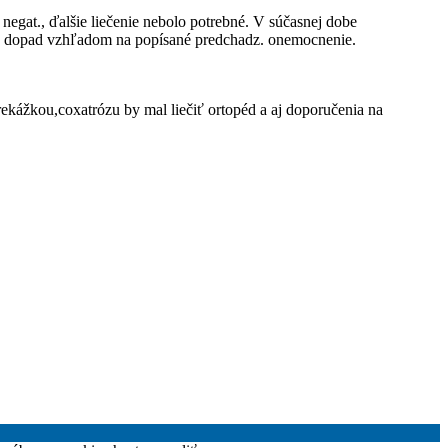
negat., ďalšie liečenie nebolo potrebné. V súčasnej dobe
ivý dopad vzhľadom na popísané predchadz. onemocnenie.
kážkou,coxatrózu by mal liečiť ortopéd a aj doporučenia na