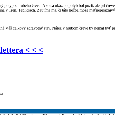
polyp z hrubého čreva. Ako sa ukázalo polyb bol pozit. ale pri čreve 
ina v Tren. Tepliciach. Zaujíma ma, či táto liečba može maťnepriazn
ná Váš celkový zdravotný stav. Nález v hrubom čreve by nemal byť pre
lettera < < <
va