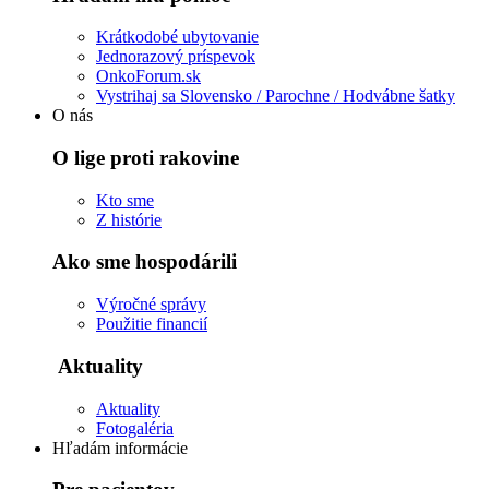
Krátkodobé ubytovanie
Jednorazový príspevok
OnkoForum.sk
Vystrihaj sa Slovensko / Parochne / Hodvábne šatky
O nás
O lige proti rakovine
Kto sme
Z histórie
Ako sme hospodárili
Výročné správy
Použitie financií
Aktuality
Aktuality
Fotogaléria
Hľadám informácie