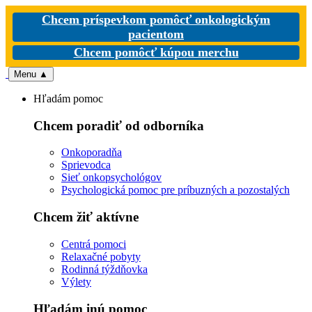
Chcem príspevkom pomôcť onkologickým
pacientom
Chcem pomôcť kúpou merchu
Menu
▲
Hľadám pomoc
Chcem poradiť od odborníka
Onkoporadňa
Sprievodca
Sieť onkopsychológov
Psychologická pomoc pre príbuzných a pozostalých
Chcem žiť aktívne
Centrá pomoci
Relaxačné pobyty
Rodinná týždňovka
Výlety
Hľadám inú pomoc