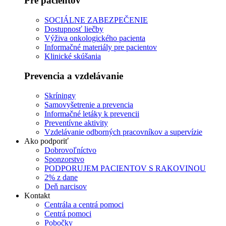
Pre pacientov
SOCIÁLNE ZABEZPEČENIE
Dostupnosť liečby
Výživa onkologického pacienta
Informačné materiály pre pacientov
Klinické skúšania
Prevencia a vzdelávanie
Skríningy
Samovyšetrenie a prevencia
Informačné letáky k prevencii
Preventívne aktivity
Vzdelávanie odborných pracovníkov a supervízie
Ako podporiť
Dobrovoľníctvo
Sponzorstvo
PODPORUJEM PACIENTOV S RAKOVINOU
2% z dane
Deň narcisov
Kontakt
Centrála a centrá pomoci
Centrá pomoci
Pobočky