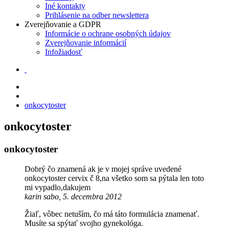
Iné kontakty
Prihlásenie na odber newslettera
Zverejňovanie a GDPR
Informácie o ochrane osobných údajov
Zverejňovanie informácií
Infožiadosť
onkocytoster
onkocytoster
onkocytoster
Dobrý čo znamená ak je v mojej správe uvedené
onkocytoster cervix č 8,na všetko som sa pýtala len toto
mi vypadlo,dakujem
karin sabo, 5. decembra 2012
Žiaľ, vôbec netuším, čo má táto formulácia znamenať.
Musíte sa spýtať svojho gynekológa.