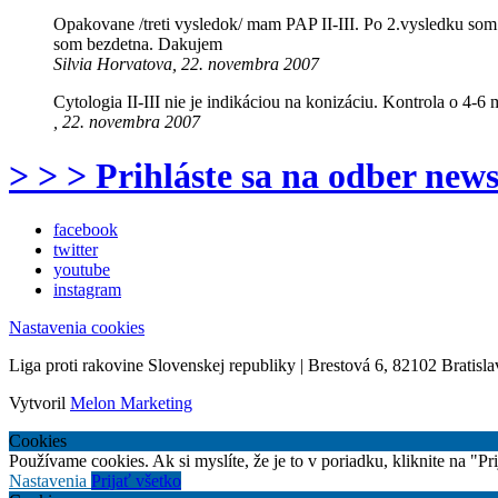
Opakovane /treti vysledok/ mam PAP II-III. Po 2.vysledku som 
som bezdetna. Dakujem
Silvia Horvatova, 22. novembra 2007
Cytologia II-III nie je indikáciou na konizáciu. Kontrola o 4-6
, 22. novembra 2007
> > > Prihláste sa na odber news
facebook
twitter
youtube
instagram
Nastavenia cookies
Liga proti rakovine Slovenskej republiky | Brestová 6, 82102 Bratisla
Vytvoril
Melon Marketing
Cookies
Používame cookies. Ak si myslíte, že je to v poriadku, kliknite na "P
Nastavenia
Prijať všetko