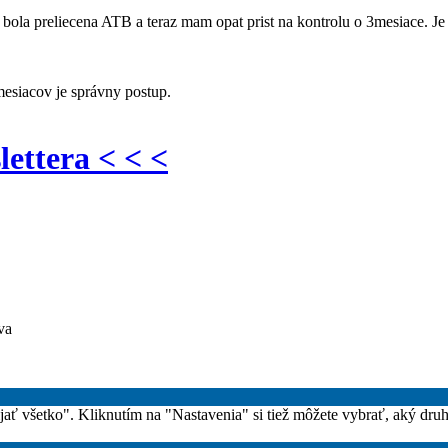
bola preliecena ATB a teraz mam opat prist na kontrolu o 3mesiace. J
 mesiacov je správny postup.
lettera < < <
va
rijať všetko". Kliknutím na "Nastavenia" si tiež môžete vybrať, aký dru