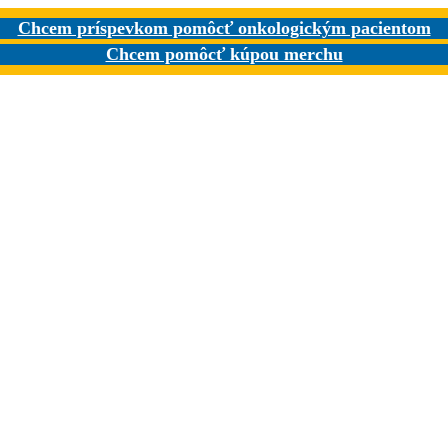
Chcem príspevkom pomôcť onkologickým pacientom
Chcem pomôcť kúpou merchu