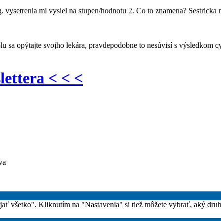
 vysetrenia mi vysiel na stupen/hodnotu 2. Co to znamena? Sestricka 
lu sa opýtajte svojho lekára, pravdepodobne to nesúvisí s výsledkom cy
lettera < < <
va
rijať všetko". Kliknutím na "Nastavenia" si tiež môžete vybrať, aký dru