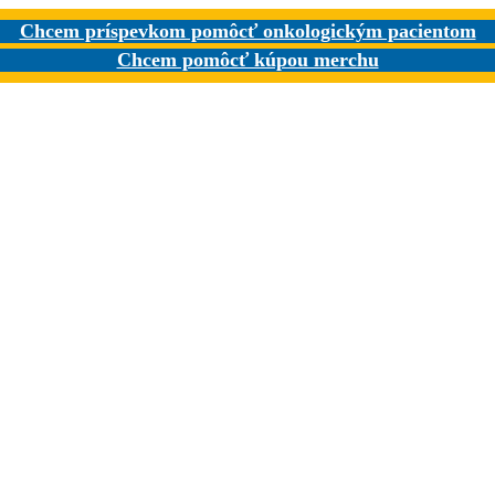
Chcem príspevkom pomôcť onkologickým pacientom
Chcem pomôcť kúpou merchu