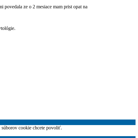
mi povedala ze o 2 mesiace mam prist opat na
tológie.
h súborov cookie chcete povoliť.