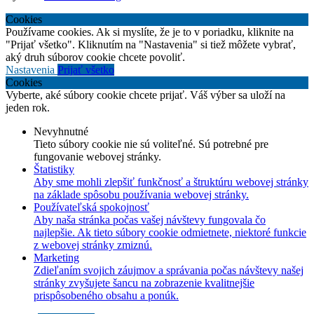
Cookies
Používame cookies. Ak si myslíte, že je to v poriadku, kliknite na
"Prijať všetko". Kliknutím na "Nastavenia" si tiež môžete vybrať,
aký druh súborov cookie chcete povoliť.
Nastavenia
Prijať všetko
Cookies
Vyberte, aké súbory cookie chcete prijať. Váš výber sa uloží na
jeden rok.
Nevyhnutné
Tieto súbory cookie nie sú voliteľné. Sú potrebné pre
fungovanie webovej stránky.
Štatistiky
Aby sme mohli zlepšiť funkčnosť a štruktúru webovej stránky
na základe spôsobu používania webovej stránky.
Používateľská spokojnosť
Aby naša stránka počas vašej návštevy fungovala čo
najlepšie. Ak tieto súbory cookie odmietnete, niektoré funkcie
z webovej stránky zmiznú.
Marketing
Zdieľaním svojich záujmov a správania počas návštevy našej
stránky zvyšujete šancu na zobrazenie kvalitnejšie
prispôsobeného obsahu a ponúk.