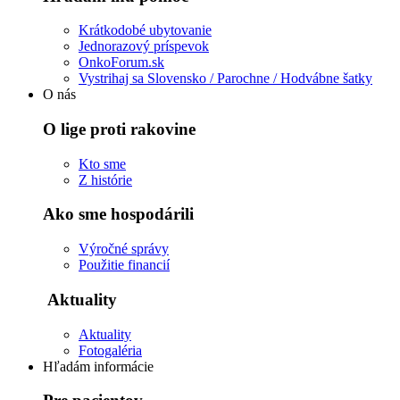
Krátkodobé ubytovanie
Jednorazový príspevok
OnkoForum.sk
Vystrihaj sa Slovensko / Parochne / Hodvábne šatky
O nás
O lige proti rakovine
Kto sme
Z histórie
Ako sme hospodárili
Výročné správy
Použitie financií
Aktuality
Aktuality
Fotogaléria
Hľadám informácie