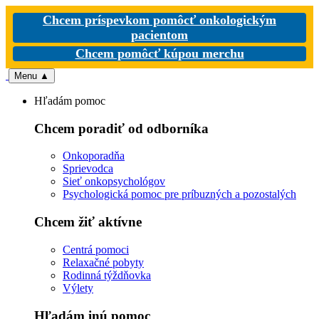
Chcem príspevkom pomôcť onkologickým
pacientom
Chcem pomôcť kúpou merchu
Menu
▲
Hľadám pomoc
Chcem poradiť od odborníka
Onkoporadňa
Sprievodca
Sieť onkopsychológov
Psychologická pomoc pre príbuzných a pozostalých
Chcem žiť aktívne
Centrá pomoci
Relaxačné pobyty
Rodinná týždňovka
Výlety
Hľadám inú pomoc