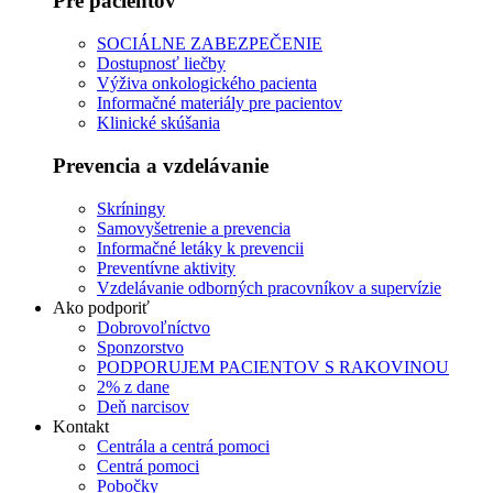
Pre pacientov
SOCIÁLNE ZABEZPEČENIE
Dostupnosť liečby
Výživa onkologického pacienta
Informačné materiály pre pacientov
Klinické skúšania
Prevencia a vzdelávanie
Skríningy
Samovyšetrenie a prevencia
Informačné letáky k prevencii
Preventívne aktivity
Vzdelávanie odborných pracovníkov a supervízie
Ako podporiť
Dobrovoľníctvo
Sponzorstvo
PODPORUJEM PACIENTOV S RAKOVINOU
2% z dane
Deň narcisov
Kontakt
Centrála a centrá pomoci
Centrá pomoci
Pobočky