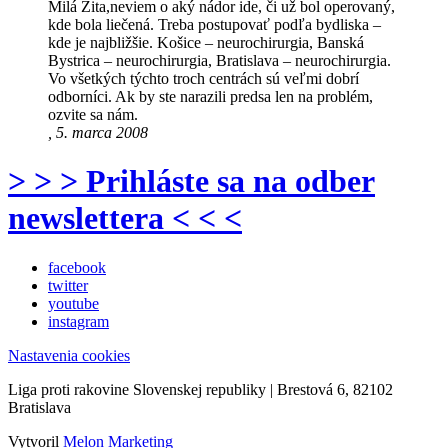
Milá Zita,neviem o aký nádor ide, či už bol operovaný,
kde bola liečená. Treba postupovať podľa bydliska –
kde je najbližšie. Košice – neurochirurgia, Banská
Bystrica – neurochirurgia, Bratislava – neurochirurgia.
Vo všetkých týchto troch centrách sú veľmi dobrí
odborníci. Ak by ste narazili predsa len na problém,
ozvite sa nám.
, 5. marca 2008
> > > Prihláste sa na odber
newslettera < < <
facebook
twitter
youtube
instagram
Nastavenia cookies
Liga proti rakovine Slovenskej republiky | Brestová 6, 82102
Bratislava
Vytvoril
Melon Marketing